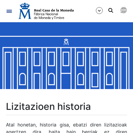
Nabigazioa
Erakutsi/Ezkutatu
Erakutsi/Ezkutatu
Erakutsi/Ezkutatu
Erakutsi/Ezkutatu
Erakutsi/Ezkutatu
Lizitazioen historia
Erakutsi/Ezkutatu
Atal honetan, historia gisa, ebatzi diren lizitazioak
agertzen dira, baita hain berriak ez diren