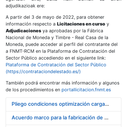
adjudikazioak ere:
A partir del 3 de mayo de 2022, para obtener
Erakutsi/Ezkutatu
información respecto a
Licitaciones en curso
y
Erakutsi/Ezkutatu
Adjudicaciones
ya aprobadas por la Fábrica
Nacional de Moneda y Timbre - Real Casa de la
Erakutsi/Ezkutatu
Moneda, puede acceder al perfil del contratante del
a FNMT-RCM en la Plataforma de Contratación del
Sector Público accediendo en el siguiente link:
Plataforma de Contratación del Sector Público
(https://contrataciondelestado.es/)
También podrá encontrar más información y algunos
de los procedimientos en
portallicitacion.fnmt.es
Pliego condiciones optimización cargas compras firmado
Erakutsi/Ezkutatu
Acuerdo marco para la fabricación de piezas