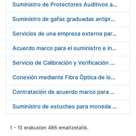
Suministro de Protectores Auditivos a medida para las personas trabajadoras de los Centros de Trabajo de Madrid y Burgos
Suministro de gafas graduadas antiproyecciones para los trabajadores de la FNMT-RCM en los centros de trabajo de Madrid y Burgos
Servicios de una empresa externa para el asesoramiento y resolución de los recursos de alzada que se presentan relacionados con procesos de selección para la FNMT-RCM
Acuerdo marco para el suministro e instalación de persianas, estores y otros complementos
Servicio de Calibración y Verificación Externa de los Equipos de Medición del Servicio de Prevención de la FNMT-RCM
Conexión mediante Fibra Óptica de los Centros de Proceso de Datos (CPDs) de las sedes de la FNMT-RCM de Burgos y Madrid
Contratación de acuerdo marco para el Suministro de Material de Electricidad para la Fábrica Nacional de Moneda y Timbre-Real Casa de la Moneda en su centro de trabajo de Burgos
Suministro de estuches para moneda de 30 €
1 - 10 erakusten 486 emaitzetatik.