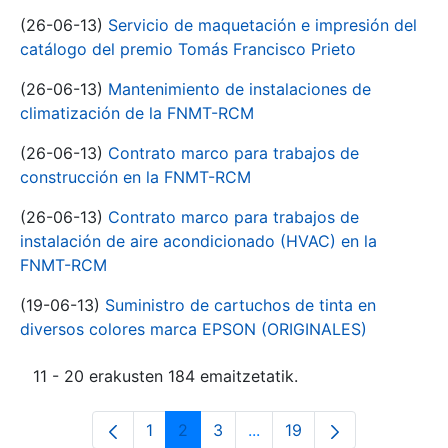
(26-06-13)
Servicio de maquetación e impresión del
catálogo del premio Tomás Francisco Prieto
(26-06-13)
Mantenimiento de instalaciones de
climatización de la FNMT-RCM
(26-06-13)
Contrato marco para trabajos de
construcción en la FNMT-RCM
(26-06-13)
Contrato marco para trabajos de
instalación de aire acondicionado (HVAC) en la
FNMT-RCM
(19-06-13)
Suministro de cartuchos de tinta en
diversos colores marca EPSON (ORIGINALES)
11 - 20 erakusten 184 emaitzetatik.
1
2
3
...
19
Orrialdea
Orrialdea
Orrialdea
Intermediate Pages Use T
Orrialdea