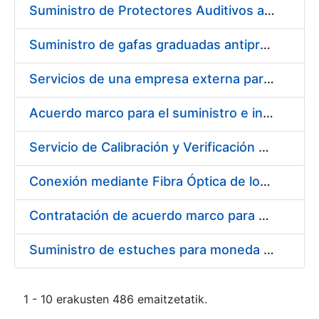
Suministro de Protectores Auditivos a medida para las personas trabajadoras de los Centros de Trabajo de Madrid y Burgos
Suministro de gafas graduadas antiproyecciones para los trabajadores de la FNMT-RCM en los centros de trabajo de Madrid y Burgos
Servicios de una empresa externa para el asesoramiento y resolución de los recursos de alzada que se presentan relacionados con procesos de selección para la FNMT-RCM
Acuerdo marco para el suministro e instalación de persianas, estores y otros complementos
Servicio de Calibración y Verificación Externa de los Equipos de Medición del Servicio de Prevención de la FNMT-RCM
Conexión mediante Fibra Óptica de los Centros de Proceso de Datos (CPDs) de las sedes de la FNMT-RCM de Burgos y Madrid
Contratación de acuerdo marco para el Suministro de Material de Electricidad para la Fábrica Nacional de Moneda y Timbre-Real Casa de la Moneda en su centro de trabajo de Burgos
Suministro de estuches para moneda de 30 €
1 - 10 erakusten 486 emaitzetatik.