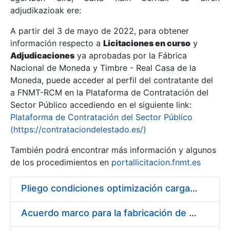
adjudikazioak ere:
A partir del 3 de mayo de 2022, para obtener
Erakutsi/Ezkutatu
información respecto a
Licitaciones en curso
y
Erakutsi/Ezkutatu
Adjudicaciones
ya aprobadas por la Fábrica
Nacional de Moneda y Timbre - Real Casa de la
Erakutsi/Ezkutatu
Moneda, puede acceder al perfil del contratante del
a FNMT-RCM en la Plataforma de Contratación del
Sector Público accediendo en el siguiente link:
Plataforma de Contratación del Sector Público
(https://contrataciondelestado.es/)
También podrá encontrar más información y algunos
de los procedimientos en
portallicitacion.fnmt.es
Pliego condiciones optimización cargas compras firmado
Erakutsi/Ezkutatu
Acuerdo marco para la fabricación de piezas