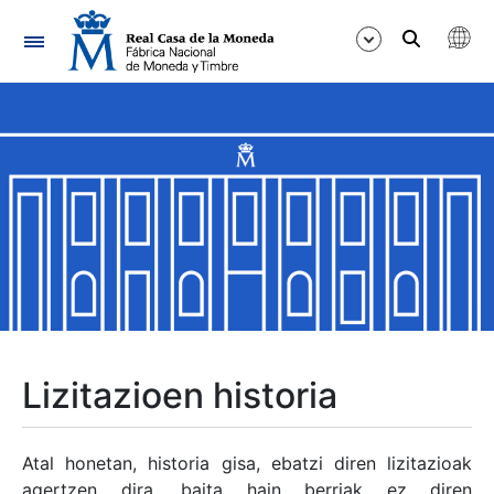
Nabigazioa
Erakutsi/Ezkutatu
Erakutsi/Ezkutatu
Erakutsi/Ezkutatu
Erakutsi/Ezkutatu
Erakutsi/Ezkutatu
Lizitazioen historia
Erakutsi/Ezkutatu
Atal honetan, historia gisa, ebatzi diren lizitazioak
agertzen dira, baita hain berriak ez diren