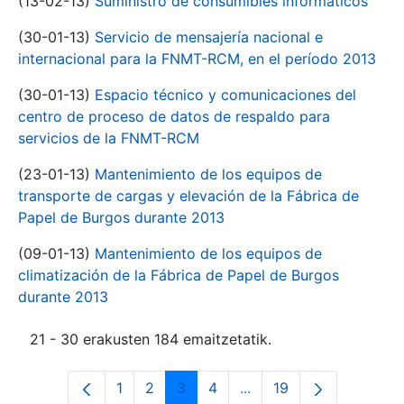
(13-02-13)
Suministro de consumibles informáticos
(30-01-13)
Servicio de mensajería nacional e
internacional para la FNMT-RCM, en el período 2013
(30-01-13)
Espacio técnico y comunicaciones del
centro de proceso de datos de respaldo para
servicios de la FNMT-RCM
(23-01-13)
Mantenimiento de los equipos de
transporte de cargas y elevación de la Fábrica de
Papel de Burgos durante 2013
(09-01-13)
Mantenimiento de los equipos de
climatización de la Fábrica de Papel de Burgos
durante 2013
21 - 30 erakusten 184 emaitzetatik.
1
2
3
4
...
19
Orrialdea
Orrialdea
Orrialdea
Orrialdea
Intermediate Pages Use
Orrialdea