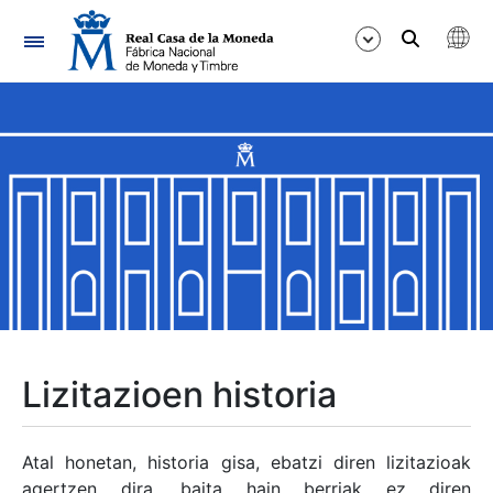
Nabigazioa
Erakutsi/Ezkutatu
Erakutsi/Ezkutatu
Erakutsi/Ezkutatu
Erakutsi/Ezkutatu
Erakutsi/Ezkutatu
Lizitazioen historia
Erakutsi/Ezkutatu
Atal honetan, historia gisa, ebatzi diren lizitazioak
agertzen dira, baita hain berriak ez diren