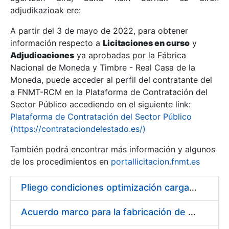
adjudikazioak ere:
A partir del 3 de mayo de 2022, para obtener
Erakutsi/Ezkutatu
información respecto a
Licitaciones en curso
y
Erakutsi/Ezkutatu
Adjudicaciones
ya aprobadas por la Fábrica
Nacional de Moneda y Timbre - Real Casa de la
Erakutsi/Ezkutatu
Moneda, puede acceder al perfil del contratante del
a FNMT-RCM en la Plataforma de Contratación del
Sector Público accediendo en el siguiente link:
Plataforma de Contratación del Sector Público
(https://contrataciondelestado.es/)
También podrá encontrar más información y algunos
de los procedimientos en
portallicitacion.fnmt.es
Pliego condiciones optimización cargas compras firmado
Erakutsi/Ezkutatu
Acuerdo marco para la fabricación de piezas