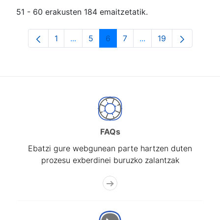
51 - 60 erakusten 184 emaitzetatik.
1
...
5
6
7
...
19
Orrialdea
Intermediate Pages Use TAB to navigat
Orrialdea
Orrialdea
Orrialdea
Intermediate Pages U
Orrialdea
FAQs
Ebatzi gure webgunean parte hartzen duten
prozesu exberdinei buruzko zalantzak