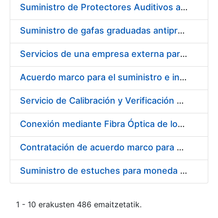
Suministro de Protectores Auditivos a medida para las personas trabajadoras de los Centros de Trabajo de Madrid y Burgos
Suministro de gafas graduadas antiproyecciones para los trabajadores de la FNMT-RCM en los centros de trabajo de Madrid y Burgos
Servicios de una empresa externa para el asesoramiento y resolución de los recursos de alzada que se presentan relacionados con procesos de selección para la FNMT-RCM
Acuerdo marco para el suministro e instalación de persianas, estores y otros complementos
Servicio de Calibración y Verificación Externa de los Equipos de Medición del Servicio de Prevención de la FNMT-RCM
Conexión mediante Fibra Óptica de los Centros de Proceso de Datos (CPDs) de las sedes de la FNMT-RCM de Burgos y Madrid
Contratación de acuerdo marco para el Suministro de Material de Electricidad para la Fábrica Nacional de Moneda y Timbre-Real Casa de la Moneda en su centro de trabajo de Burgos
Suministro de estuches para moneda de 30 €
1 - 10 erakusten 486 emaitzetatik.