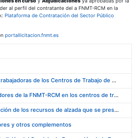
ciones en curso
y
Adjudicaciones
ya aprobadas por la
er al perfil del contratante del a FNMT-RCM en la
k:
Plataforma de Contratación del Sector Público
en
portallicitacion.fnmt.es
Suministro de Protectores Auditivos a medida para las personas trabajadoras de los Centros de Trabajo de Madrid y Burgos
Suministro de gafas graduadas antiproyecciones para los trabajadores de la FNMT-RCM en los centros de trabajo de Madrid y Burgos
Servicios de una empresa externa para el asesoramiento y resolución de los recursos de alzada que se presentan relacionados con procesos de selección para la FNMT-RCM
tores y otros complementos