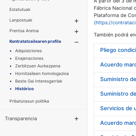
A partir del 3 de
Fábrica Nacional 
Estatutuak
Plataforma de Cont
Lanpostuak
Erakutsi/Ezkuta
(https://contratac
Prentsa Aretoa
Erakutsi/Ezkuta
También podrá enc
Kontratatzailearen profila
Erakutsi/Ezkut
Pliego condic
Adquisiciones
Enajenaciones
Acuerdo marco
Zerbitzuen Aurkezpena
Hornitzaileen homologazioa
Beste Gai Interesgarriak
Histórico
Pribatutasun politika
Transparencia
Erakutsi/Ezku
Acuerdo marco