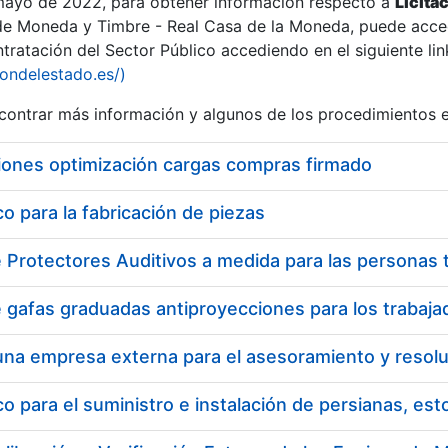
 mayo de 2022, para obtener información respecto a
Licita
de Moneda y Timbre - Real Casa de la Moneda, puede acced
ratación del Sector Público accediendo en el siguiente lin
tu
iondelestado.es/)
tu
ontrar más información y algunos de los procedimientos 
atu
iones optimización cargas compras firmado
 para la fabricación de piezas
tatu
 para el suministro e instalación de persianas, es