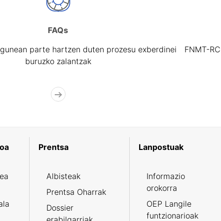
FAQs
gunean parte hartzen duten prozesu exberdinei
FNMT-RCM 
buruzko zalantzak
koa
Prentsa
Lanpostuak
zea
Albisteak
Informazio
orokorra
Prentsa Oharrak
ala
OEP Langile
Dossier
funtzionarioak
erabilgarriak