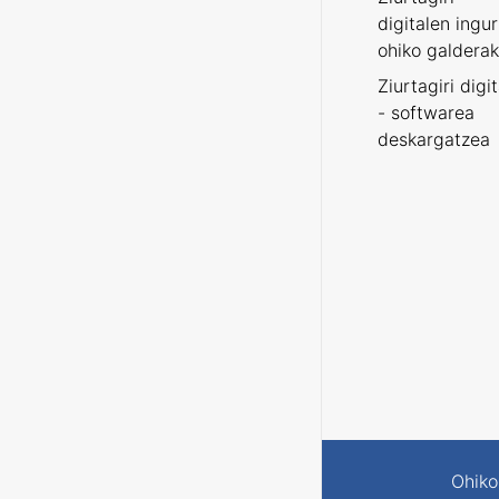
digitalen ingu
ohiko galderak
Ziurtagiri digi
- softwarea
deskargatzea
Ohiko