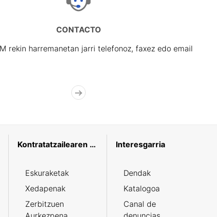
CONTACTO
rekin harremanetan jarri telefonoz, faxez edo email
Kontratatzailearen profila
Interesgarria
Eskuraketak
Dendak
Xedapenak
Katalogoa
Zerbitzuen
Canal de
Aurkezpena
denuncias