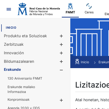
Nabigazioa
FNMT
Ceres
El
INICIO
Produktu eta Soluzioak
Erakutsi/Ezku
Zerbitzuak
Erakutsi/Ezku
Innovación
Erakutsi/Ezku
Bildumazalearen
Erakutsi/Ezku
Inicio
Eraku
Erakunde
Erakutsi/Ezku
130 Aniversario FNMT
Lizitazio
Erakunde mailako
Informazioa
Atal honetan, histo
Konpromisoak
Erakutsi/Ezkuta
Agenda 2030 y ODS