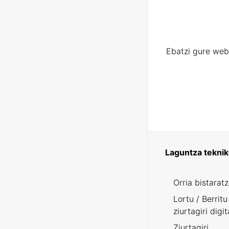
Ebatzi gure web
Laguntza tekni
Orria bistarat
Lortu / Berritu
ziurtagiri digit
Ziurtagiri