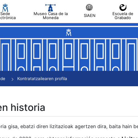
Sede
Museo Casa de la
Escuela de
SIAEN
ectrónica
Moneda
Grabado
tatu
tatu
tatu
tatu
nde
Kontratatzailearen profila
tatu
en historia
ria gisa, ebatzi diren lizitazioak agertzen dira, baita hain 
tu