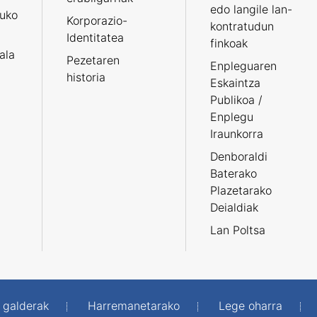
edo langile lan-
ruko
Korporazio-
kontratudun
Identitatea
finkoak
tala
Pezetaren
Enpleguaren
historia
Eskaintza
Publikoa /
Enplegu
Iraunkorra
Denboraldi
Baterako
Plazetarako
Deialdiak
Lan Poltsa
 galderak
Harremanetarako
Lege oharra