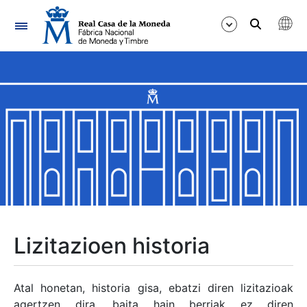
Nabigazioa
Erakutsi/Ezkutatu
Erakutsi/Ezkutatu
Erakutsi/Ezkutatu
Erakutsi/Ezkutatu
Erakutsi/Ezkutatu
Lizitazioen historia
Erakutsi/Ezkutatu
Atal honetan, historia gisa, ebatzi diren lizitazioak
agertzen dira, baita hain berriak ez diren