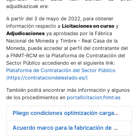
adjudikazioak ere:
A partir del 3 de mayo de 2022, para obtener
Erakutsi/Ezkutatu
información respecto a
Licitaciones en curso
y
Erakutsi/Ezkutatu
Adjudicaciones
ya aprobadas por la Fábrica
Nacional de Moneda y Timbre - Real Casa de la
Erakutsi/Ezkutatu
Moneda, puede acceder al perfil del contratante del
a FNMT-RCM en la Plataforma de Contratación del
Sector Público accediendo en el siguiente link:
Plataforma de Contratación del Sector Público
(https://contrataciondelestado.es/)
También podrá encontrar más información y algunos
de los procedimientos en
portallicitacion.fnmt.es
Pliego condiciones optimización cargas compras firmado
Erakutsi/Ezkutatu
Acuerdo marco para la fabricación de piezas