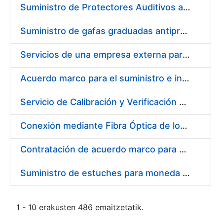
Suministro de Protectores Auditivos a medida para las personas trabajadoras de los Centros de Trabajo de Madrid y Burgos
Suministro de gafas graduadas antiproyecciones para los trabajadores de la FNMT-RCM en los centros de trabajo de Madrid y Burgos
Servicios de una empresa externa para el asesoramiento y resolución de los recursos de alzada que se presentan relacionados con procesos de selección para la FNMT-RCM
Acuerdo marco para el suministro e instalación de persianas, estores y otros complementos
Servicio de Calibración y Verificación Externa de los Equipos de Medición del Servicio de Prevención de la FNMT-RCM
Conexión mediante Fibra Óptica de los Centros de Proceso de Datos (CPDs) de las sedes de la FNMT-RCM de Burgos y Madrid
Contratación de acuerdo marco para el Suministro de Material de Electricidad para la Fábrica Nacional de Moneda y Timbre-Real Casa de la Moneda en su centro de trabajo de Burgos
Suministro de estuches para moneda de 30 €
1 - 10 erakusten 486 emaitzetatik.