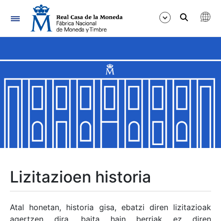
Nabigazioa
Erakutsi/Ezkutatu
Erakutsi/Ezkutatu
Erakutsi/Ezkutatu
Erakutsi/Ezkutatu
Erakutsi/Ezkutatu
Lizitazioen historia
Erakutsi/Ezkutatu
Atal honetan, historia gisa, ebatzi diren lizitazioak
agertzen dira, baita hain berriak ez diren