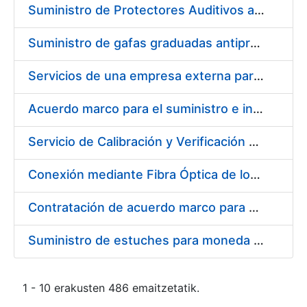
Suministro de Protectores Auditivos a medida para las personas trabajadoras de los Centros de Trabajo de Madrid y Burgos
Suministro de gafas graduadas antiproyecciones para los trabajadores de la FNMT-RCM en los centros de trabajo de Madrid y Burgos
Servicios de una empresa externa para el asesoramiento y resolución de los recursos de alzada que se presentan relacionados con procesos de selección para la FNMT-RCM
Acuerdo marco para el suministro e instalación de persianas, estores y otros complementos
Servicio de Calibración y Verificación Externa de los Equipos de Medición del Servicio de Prevención de la FNMT-RCM
Conexión mediante Fibra Óptica de los Centros de Proceso de Datos (CPDs) de las sedes de la FNMT-RCM de Burgos y Madrid
Contratación de acuerdo marco para el Suministro de Material de Electricidad para la Fábrica Nacional de Moneda y Timbre-Real Casa de la Moneda en su centro de trabajo de Burgos
Suministro de estuches para moneda de 30 €
1 - 10 erakusten 486 emaitzetatik.