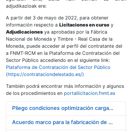
adjudikazioak ere:
A partir del 3 de mayo de 2022, para obtener
Erakutsi/Ezkutatu
información respecto a
Licitaciones en curso
y
Erakutsi/Ezkutatu
Adjudicaciones
ya aprobadas por la Fábrica
Nacional de Moneda y Timbre - Real Casa de la
Erakutsi/Ezkutatu
Moneda, puede acceder al perfil del contratante del
a FNMT-RCM en la Plataforma de Contratación del
Sector Público accediendo en el siguiente link:
Plataforma de Contratación del Sector Público
(https://contrataciondelestado.es/)
También podrá encontrar más información y algunos
de los procedimientos en
portallicitacion.fnmt.es
Pliego condiciones optimización cargas compras firmado
Erakutsi/Ezkutatu
Acuerdo marco para la fabricación de piezas