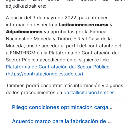
adjudikazioak ere:
A partir del 3 de mayo de 2022, para obtener
Erakutsi/Ezkutatu
información respecto a
Licitaciones en curso
y
Erakutsi/Ezkutatu
Adjudicaciones
ya aprobadas por la Fábrica
Nacional de Moneda y Timbre - Real Casa de la
Erakutsi/Ezkutatu
Moneda, puede acceder al perfil del contratante del
a FNMT-RCM en la Plataforma de Contratación del
Sector Público accediendo en el siguiente link:
Plataforma de Contratación del Sector Público
(https://contrataciondelestado.es/)
También podrá encontrar más información y algunos
de los procedimientos en
portallicitacion.fnmt.es
Pliego condiciones optimización cargas compras firmado
Erakutsi/Ezkutatu
Acuerdo marco para la fabricación de piezas