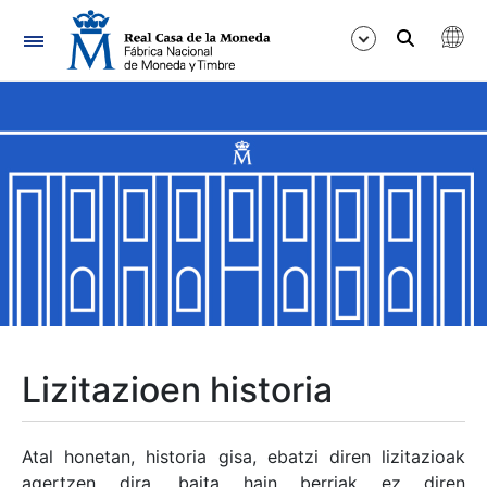
Nabigazioa
Erakutsi/Ezkutatu
Erakutsi/Ezkutatu
Erakutsi/Ezkutatu
Erakutsi/Ezkutatu
Erakutsi/Ezkutatu
Lizitazioen historia
Erakutsi/Ezkutatu
Atal honetan, historia gisa, ebatzi diren lizitazioak
agertzen dira, baita hain berriak ez diren