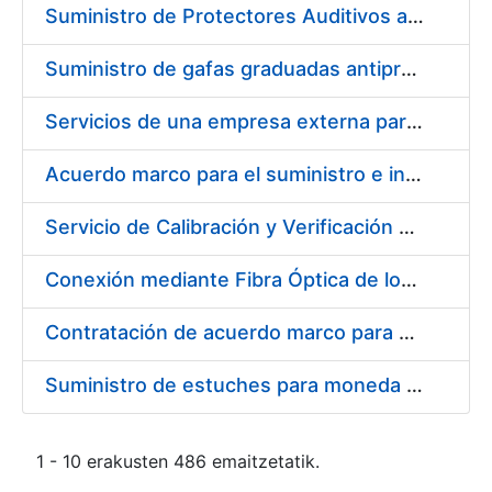
Suministro de Protectores Auditivos a medida para las personas trabajadoras de los Centros de Trabajo de Madrid y Burgos
Suministro de gafas graduadas antiproyecciones para los trabajadores de la FNMT-RCM en los centros de trabajo de Madrid y Burgos
Servicios de una empresa externa para el asesoramiento y resolución de los recursos de alzada que se presentan relacionados con procesos de selección para la FNMT-RCM
Acuerdo marco para el suministro e instalación de persianas, estores y otros complementos
Servicio de Calibración y Verificación Externa de los Equipos de Medición del Servicio de Prevención de la FNMT-RCM
Conexión mediante Fibra Óptica de los Centros de Proceso de Datos (CPDs) de las sedes de la FNMT-RCM de Burgos y Madrid
Contratación de acuerdo marco para el Suministro de Material de Electricidad para la Fábrica Nacional de Moneda y Timbre-Real Casa de la Moneda en su centro de trabajo de Burgos
Suministro de estuches para moneda de 30 €
1 - 10 erakusten 486 emaitzetatik.