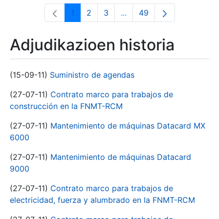
1
2
3
...
49
Orrialdea
Orrialdea
Orrialdea
Intermediate Pages Use T
Orrialdea
Adjudikazioen historia
(15-09-11)
Suministro de agendas
(27-07-11)
Contrato marco para trabajos de
construcción en la FNMT-RCM
(27-07-11)
Mantenimiento de máquinas Datacard MX
6000
(27-07-11)
Mantenimiento de máquinas Datacard
9000
(27-07-11)
Contrato marco para trabajos de
electricidad, fuerza y alumbrado en la FNMT-RCM