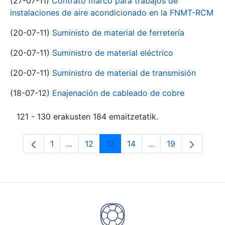
(27-07-11)
Contrato marco para trabajos de
instalaciones de aire acondicionado en la FNMT-RCM
(20-07-11)
Suministo de material de ferretería
(20-07-11)
Suministro de material eléctrico
(20-07-11)
Suministro de material de transmisión
(18-07-12)
Enajenación de cableado de cobre
121 - 130 erakusten 184 emaitzetatik.
1
...
12
13
14
...
19
Orrialdea
Intermediate Pages Use TAB to navigate.
Orrialdea
Orrialdea
Orrialdea
Intermediate Pages
Orrialdea