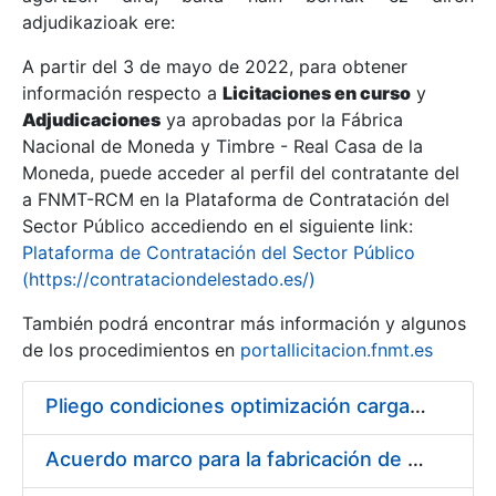
adjudikazioak ere:
A partir del 3 de mayo de 2022, para obtener
Erakutsi/Ezkutatu
información respecto a
Licitaciones en curso
y
Erakutsi/Ezkutatu
Adjudicaciones
ya aprobadas por la Fábrica
Nacional de Moneda y Timbre - Real Casa de la
Erakutsi/Ezkutatu
Moneda, puede acceder al perfil del contratante del
a FNMT-RCM en la Plataforma de Contratación del
Sector Público accediendo en el siguiente link:
Plataforma de Contratación del Sector Público
(https://contrataciondelestado.es/)
También podrá encontrar más información y algunos
de los procedimientos en
portallicitacion.fnmt.es
Pliego condiciones optimización cargas compras firmado
Erakutsi/Ezkutatu
Acuerdo marco para la fabricación de piezas