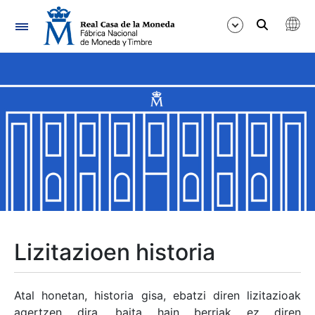
Nabigazioa
Erakutsi/Ezkutatu
Erakutsi/Ezkutatu
Erakutsi/Ezkutatu
Erakutsi/Ezkutatu
Erakutsi/Ezkutatu
Lizitazioen historia
Erakutsi/Ezkutatu
Atal honetan, historia gisa, ebatzi diren lizitazioak
agertzen dira, baita hain berriak ez diren