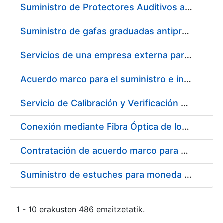
Suministro de Protectores Auditivos a medida para las personas trabajadoras de los Centros de Trabajo de Madrid y Burgos
Suministro de gafas graduadas antiproyecciones para los trabajadores de la FNMT-RCM en los centros de trabajo de Madrid y Burgos
Servicios de una empresa externa para el asesoramiento y resolución de los recursos de alzada que se presentan relacionados con procesos de selección para la FNMT-RCM
Acuerdo marco para el suministro e instalación de persianas, estores y otros complementos
Servicio de Calibración y Verificación Externa de los Equipos de Medición del Servicio de Prevención de la FNMT-RCM
Conexión mediante Fibra Óptica de los Centros de Proceso de Datos (CPDs) de las sedes de la FNMT-RCM de Burgos y Madrid
Contratación de acuerdo marco para el Suministro de Material de Electricidad para la Fábrica Nacional de Moneda y Timbre-Real Casa de la Moneda en su centro de trabajo de Burgos
Suministro de estuches para moneda de 30 €
1 - 10 erakusten 486 emaitzetatik.