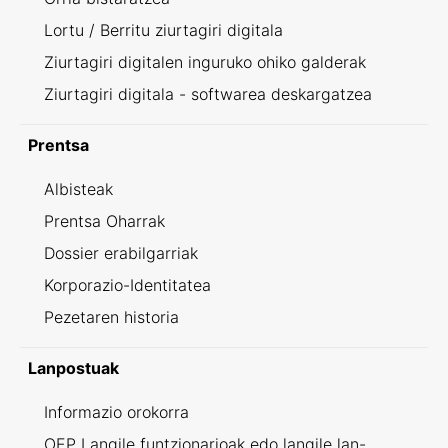
Lortu / Berritu ziurtagiri digitala
Ziurtagiri digitalen inguruko ohiko galderak
Ziurtagiri digitala - softwarea deskargatzea
Prentsa
Albisteak
Prentsa Oharrak
Dossier erabilgarriak
Korporazio-Identitatea
Pezetaren historia
Lanpostuak
Informazio orokorra
OEP Langile funtzionarioak edo langile lan-