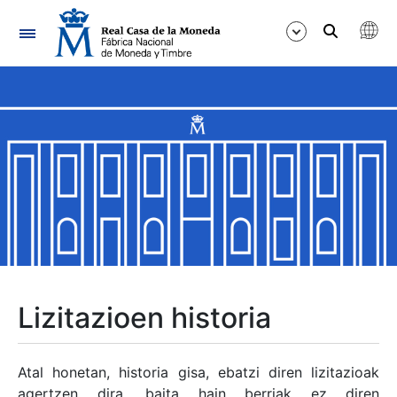
Nabigazioa
Erakutsi/Ezkutatu
Erakutsi/Ezkutatu
Erakutsi/Ezkutatu
Erakutsi/Ezkutatu
Erakutsi/Ezkutatu
Lizitazioen historia
Erakutsi/Ezkutatu
Atal honetan, historia gisa, ebatzi diren lizitazioak
agertzen dira, baita hain berriak ez diren