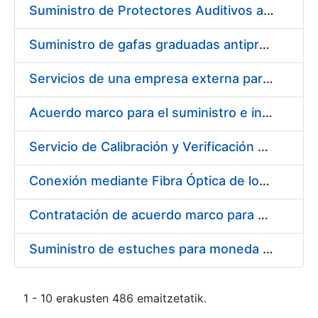
Suministro de Protectores Auditivos a medida para las personas trabajadoras de los Centros de Trabajo de Madrid y Burgos
Suministro de gafas graduadas antiproyecciones para los trabajadores de la FNMT-RCM en los centros de trabajo de Madrid y Burgos
Servicios de una empresa externa para el asesoramiento y resolución de los recursos de alzada que se presentan relacionados con procesos de selección para la FNMT-RCM
Acuerdo marco para el suministro e instalación de persianas, estores y otros complementos
Servicio de Calibración y Verificación Externa de los Equipos de Medición del Servicio de Prevención de la FNMT-RCM
Conexión mediante Fibra Óptica de los Centros de Proceso de Datos (CPDs) de las sedes de la FNMT-RCM de Burgos y Madrid
Contratación de acuerdo marco para el Suministro de Material de Electricidad para la Fábrica Nacional de Moneda y Timbre-Real Casa de la Moneda en su centro de trabajo de Burgos
Suministro de estuches para moneda de 30 €
1 - 10 erakusten 486 emaitzetatik.