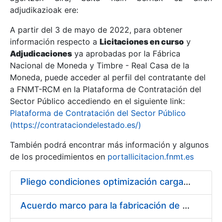
adjudikazioak ere:
A partir del 3 de mayo de 2022, para obtener
Erakutsi/Ezkutatu
información respecto a
Licitaciones en curso
y
Erakutsi/Ezkutatu
Adjudicaciones
ya aprobadas por la Fábrica
Nacional de Moneda y Timbre - Real Casa de la
Erakutsi/Ezkutatu
Moneda, puede acceder al perfil del contratante del
a FNMT-RCM en la Plataforma de Contratación del
Sector Público accediendo en el siguiente link:
Plataforma de Contratación del Sector Público
(https://contrataciondelestado.es/)
También podrá encontrar más información y algunos
de los procedimientos en
portallicitacion.fnmt.es
Pliego condiciones optimización cargas compras firmado
Erakutsi/Ezkutatu
Acuerdo marco para la fabricación de piezas