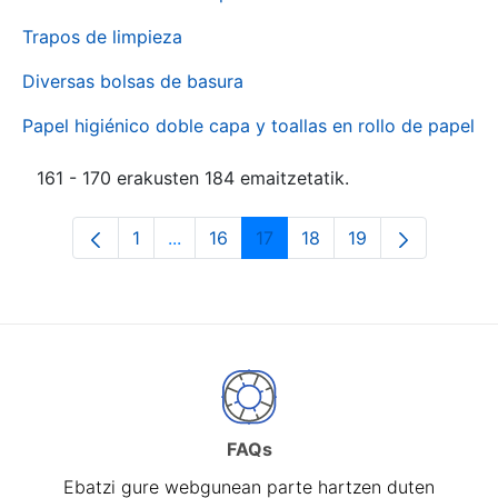
Trapos de limpieza
Diversas bolsas de basura
Papel higiénico doble capa y toallas en rollo de papel
161 - 170 erakusten 184 emaitzetatik.
1
...
16
17
18
19
Orrialdea
Intermediate Pages Use TAB to naviga
Orrialdea
Orrialdea
Orrialdea
Orrialdea
FAQs
Ebatzi gure webgunean parte hartzen duten