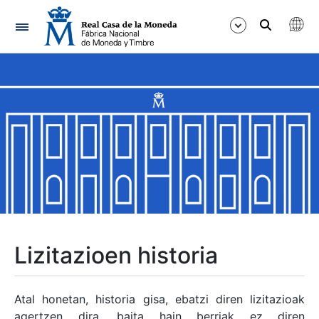
Nabigazioa
Erakutsi/Ezkutatu
Erakutsi/Ezkutatu
Erakutsi/Ezkutatu
Erakutsi/Ezkutatu
Erakutsi/Ezkutatu
Lizitazioen historia
Erakutsi/Ezkutatu
Atal honetan, historia gisa, ebatzi diren lizitazioak
agertzen dira, baita hain berriak ez diren