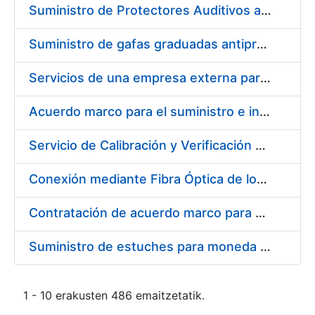
Suministro de Protectores Auditivos a medida para las personas trabajadoras de los Centros de Trabajo de Madrid y Burgos
Suministro de gafas graduadas antiproyecciones para los trabajadores de la FNMT-RCM en los centros de trabajo de Madrid y Burgos
Servicios de una empresa externa para el asesoramiento y resolución de los recursos de alzada que se presentan relacionados con procesos de selección para la FNMT-RCM
Acuerdo marco para el suministro e instalación de persianas, estores y otros complementos
Servicio de Calibración y Verificación Externa de los Equipos de Medición del Servicio de Prevención de la FNMT-RCM
Conexión mediante Fibra Óptica de los Centros de Proceso de Datos (CPDs) de las sedes de la FNMT-RCM de Burgos y Madrid
Contratación de acuerdo marco para el Suministro de Material de Electricidad para la Fábrica Nacional de Moneda y Timbre-Real Casa de la Moneda en su centro de trabajo de Burgos
Suministro de estuches para moneda de 30 €
1 - 10 erakusten 486 emaitzetatik.