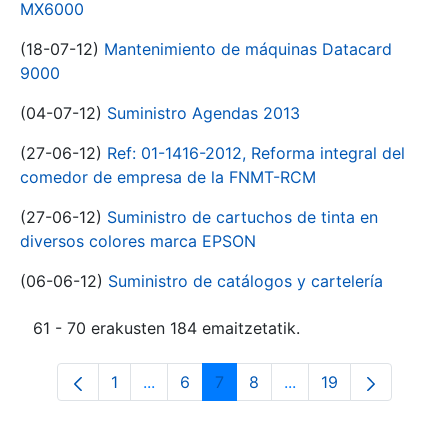
MX6000
(18-07-12)
Mantenimiento de máquinas Datacard
9000
(04-07-12)
Suministro Agendas 2013
(27-06-12)
Ref: 01-1416-2012, Reforma integral del
comedor de empresa de la FNMT-RCM
(27-06-12)
Suministro de cartuchos de tinta en
diversos colores marca EPSON
(06-06-12)
Suministro de catálogos y cartelería
61 - 70 erakusten 184 emaitzetatik.
1
...
6
7
8
...
19
Orrialdea
Intermediate Pages Use TAB to navigat
Orrialdea
Orrialdea
Orrialdea
Intermediate Pages U
Orrialdea