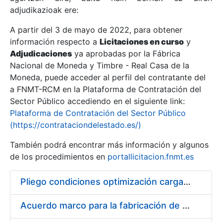
adjudikazioak ere:
A partir del 3 de mayo de 2022, para obtener
Erakutsi/Ezkutatu
información respecto a
Licitaciones en curso
y
Erakutsi/Ezkutatu
Adjudicaciones
ya aprobadas por la Fábrica
Nacional de Moneda y Timbre - Real Casa de la
Erakutsi/Ezkutatu
Moneda, puede acceder al perfil del contratante del
a FNMT-RCM en la Plataforma de Contratación del
Sector Público accediendo en el siguiente link:
Plataforma de Contratación del Sector Público
(https://contrataciondelestado.es/)
También podrá encontrar más información y algunos
de los procedimientos en
portallicitacion.fnmt.es
Pliego condiciones optimización cargas compras firmado
Erakutsi/Ezkutatu
Acuerdo marco para la fabricación de piezas