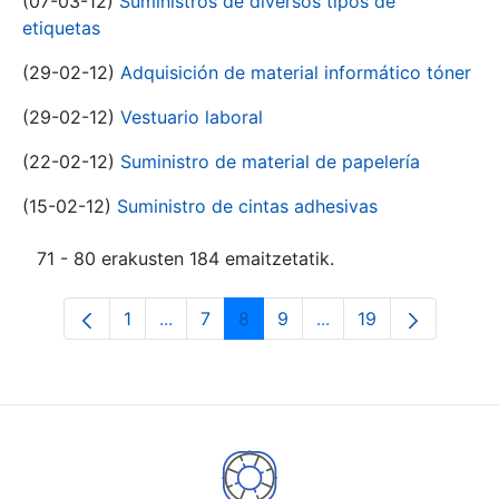
(07-03-12)
Suministros de diversos tipos de
etiquetas
(29-02-12)
Adquisición de material informático tóner
(29-02-12)
Vestuario laboral
(22-02-12)
Suministro de material de papelería
(15-02-12)
Suministro de cintas adhesivas
71 - 80 erakusten 184 emaitzetatik.
1
...
7
8
9
...
19
Orrialdea
Intermediate Pages Use TAB to navigat
Orrialdea
Orrialdea
Orrialdea
Intermediate Pages U
Orrialdea