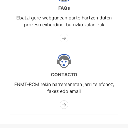
FAQs
Ebatzi gure webgunean parte hartzen duten
prozesu exberdinei buruzko zalantzak
CONTACTO
FNMT-RCM rekin harremanetan jarri telefonoz,
faxez edo email