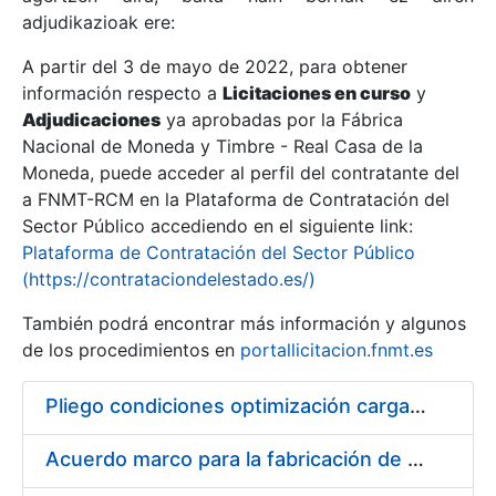
adjudikazioak ere:
A partir del 3 de mayo de 2022, para obtener
Erakutsi/Ezkutatu
información respecto a
Licitaciones en curso
y
Erakutsi/Ezkutatu
Adjudicaciones
ya aprobadas por la Fábrica
Nacional de Moneda y Timbre - Real Casa de la
Erakutsi/Ezkutatu
Moneda, puede acceder al perfil del contratante del
a FNMT-RCM en la Plataforma de Contratación del
Sector Público accediendo en el siguiente link:
Plataforma de Contratación del Sector Público
(https://contrataciondelestado.es/)
También podrá encontrar más información y algunos
de los procedimientos en
portallicitacion.fnmt.es
Pliego condiciones optimización cargas compras firmado
Erakutsi/Ezkutatu
Acuerdo marco para la fabricación de piezas