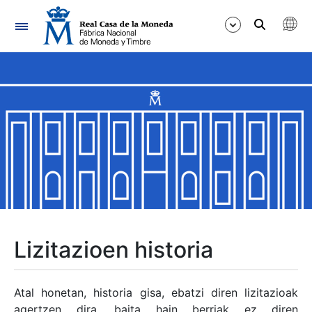
Nabigazioa
Erakutsi/Ezkutatu
Erakutsi/Ezkutatu
Erakutsi/Ezkutatu
Erakutsi/Ezkutatu
Erakutsi/Ezkutatu
Lizitazioen historia
Erakutsi/Ezkutatu
Atal honetan, historia gisa, ebatzi diren lizitazioak
agertzen dira, baita hain berriak ez diren