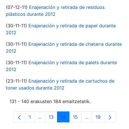
(07-12-11)
Enajenación y retirada de residuos
plásticos durante 2012
(30-11-11)
Enajenación y retirada de papel durante
2012
(30-11-11)
Enajenación y retirada de chatarra durante
2012
(30-11-11)
Enajenación y retirada de palets durante
2012
(23-11-11)
Enajenación y retirada de cartuchos de
toner usados durante 2012
131 - 140 erakusten 184 emaitzetatik.
1
...
13
14
15
...
19
Orrialdea
Intermediate Pages Use TAB to navigate.
Orrialdea
Orrialdea
Orrialdea
Intermediate Pages
Orrialdea