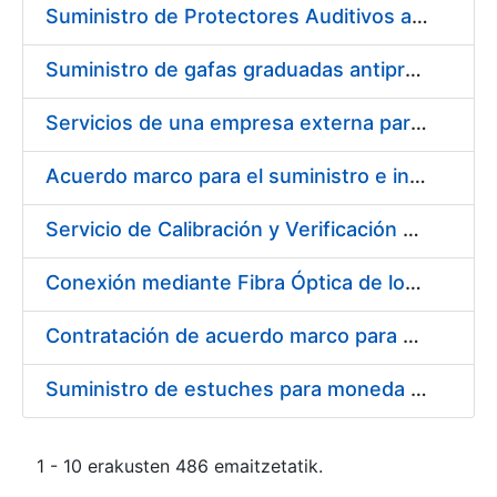
Suministro de Protectores Auditivos a medida para las personas trabajadoras de los Centros de Trabajo de Madrid y Burgos
Suministro de gafas graduadas antiproyecciones para los trabajadores de la FNMT-RCM en los centros de trabajo de Madrid y Burgos
Servicios de una empresa externa para el asesoramiento y resolución de los recursos de alzada que se presentan relacionados con procesos de selección para la FNMT-RCM
Acuerdo marco para el suministro e instalación de persianas, estores y otros complementos
Servicio de Calibración y Verificación Externa de los Equipos de Medición del Servicio de Prevención de la FNMT-RCM
Conexión mediante Fibra Óptica de los Centros de Proceso de Datos (CPDs) de las sedes de la FNMT-RCM de Burgos y Madrid
Contratación de acuerdo marco para el Suministro de Material de Electricidad para la Fábrica Nacional de Moneda y Timbre-Real Casa de la Moneda en su centro de trabajo de Burgos
Suministro de estuches para moneda de 30 €
1 - 10 erakusten 486 emaitzetatik.