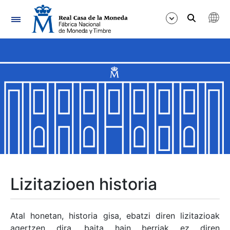
Nabigazioa
Erakutsi/Ezkutatu
Erakutsi/Ezkutatu
Erakutsi/Ezkutatu
Erakutsi/Ezkutatu
Erakutsi/Ezkutatu
Lizitazioen historia
Erakutsi/Ezkutatu
Atal honetan, historia gisa, ebatzi diren lizitazioak
agertzen dira, baita hain berriak ez diren