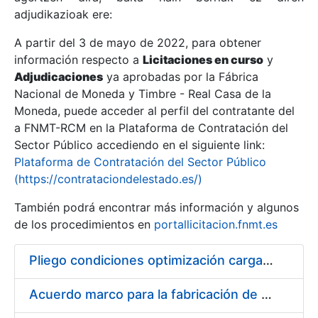
adjudikazioak ere:
A partir del 3 de mayo de 2022, para obtener
Erakutsi/Ezkutatu
información respecto a
Licitaciones en curso
y
Erakutsi/Ezkutatu
Adjudicaciones
ya aprobadas por la Fábrica
Nacional de Moneda y Timbre - Real Casa de la
Erakutsi/Ezkutatu
Moneda, puede acceder al perfil del contratante del
a FNMT-RCM en la Plataforma de Contratación del
Sector Público accediendo en el siguiente link:
Plataforma de Contratación del Sector Público
(https://contrataciondelestado.es/)
También podrá encontrar más información y algunos
de los procedimientos en
portallicitacion.fnmt.es
Pliego condiciones optimización cargas compras firmado
Erakutsi/Ezkutatu
Acuerdo marco para la fabricación de piezas