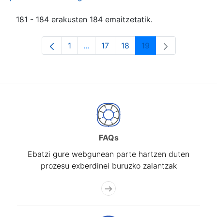
181 - 184 erakusten 184 emaitzetatik.
1
...
17
18
19
Orrialdea
Intermediate Pages Use TAB to navi
Orrialdea
Orrialdea
Orrialdea
FAQs
Ebatzi gure webgunean parte hartzen duten
prozesu exberdinei buruzko zalantzak