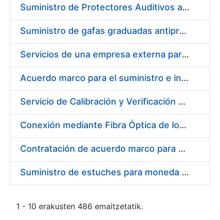
Suministro de Protectores Auditivos a medida para las personas trabajadoras de los Centros de Trabajo de Madrid y Burgos
Suministro de gafas graduadas antiproyecciones para los trabajadores de la FNMT-RCM en los centros de trabajo de Madrid y Burgos
Servicios de una empresa externa para el asesoramiento y resolución de los recursos de alzada que se presentan relacionados con procesos de selección para la FNMT-RCM
Acuerdo marco para el suministro e instalación de persianas, estores y otros complementos
Servicio de Calibración y Verificación Externa de los Equipos de Medición del Servicio de Prevención de la FNMT-RCM
Conexión mediante Fibra Óptica de los Centros de Proceso de Datos (CPDs) de las sedes de la FNMT-RCM de Burgos y Madrid
Contratación de acuerdo marco para el Suministro de Material de Electricidad para la Fábrica Nacional de Moneda y Timbre-Real Casa de la Moneda en su centro de trabajo de Burgos
Suministro de estuches para moneda de 30 €
1 - 10 erakusten 486 emaitzetatik.