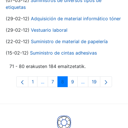
(07-03-12)
Suministros de diversos tipos de
etiquetas
(29-02-12)
Adquisición de material informático tóner
(29-02-12)
Vestuario laboral
(22-02-12)
Suministro de material de papelería
(15-02-12)
Suministro de cintas adhesivas
71 - 80 erakusten 184 emaitzetatik.
1
...
7
8
9
...
19
Orrialdea
Intermediate Pages Use TAB to navigat
Orrialdea
Orrialdea
Orrialdea
Intermediate Pages U
Orrialdea