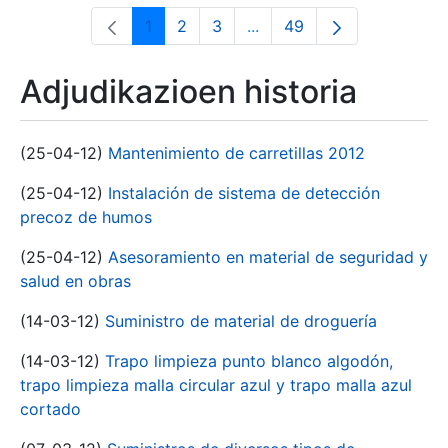
1
2
3
...
49
Orrialdea
Orrialdea
Orrialdea
Intermediate Pages Use T
Orrialdea
Adjudikazioen historia
(25-04-12)
Mantenimiento de carretillas 2012
(25-04-12)
Instalación de sistema de detección
precoz de humos
(25-04-12)
Asesoramiento en material de seguridad y
salud en obras
(14-03-12)
Suministro de material de droguería
(14-03-12)
Trapo limpieza punto blanco algodón,
trapo limpieza malla circular azul y trapo malla azul
cortado