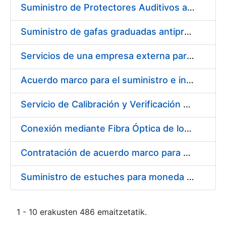
Suministro de Protectores Auditivos a medida para las personas trabajadoras de los Centros de Trabajo de Madrid y Burgos
Suministro de gafas graduadas antiproyecciones para los trabajadores de la FNMT-RCM en los centros de trabajo de Madrid y Burgos
Servicios de una empresa externa para el asesoramiento y resolución de los recursos de alzada que se presentan relacionados con procesos de selección para la FNMT-RCM
Acuerdo marco para el suministro e instalación de persianas, estores y otros complementos
Servicio de Calibración y Verificación Externa de los Equipos de Medición del Servicio de Prevención de la FNMT-RCM
Conexión mediante Fibra Óptica de los Centros de Proceso de Datos (CPDs) de las sedes de la FNMT-RCM de Burgos y Madrid
Contratación de acuerdo marco para el Suministro de Material de Electricidad para la Fábrica Nacional de Moneda y Timbre-Real Casa de la Moneda en su centro de trabajo de Burgos
Suministro de estuches para moneda de 30 €
1 - 10 erakusten 486 emaitzetatik.