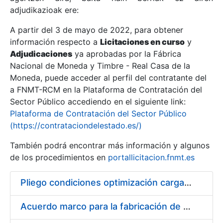
adjudikazioak ere:
A partir del 3 de mayo de 2022, para obtener
Erakutsi/Ezkutatu
información respecto a
Licitaciones en curso
y
Erakutsi/Ezkutatu
Adjudicaciones
ya aprobadas por la Fábrica
Nacional de Moneda y Timbre - Real Casa de la
Erakutsi/Ezkutatu
Moneda, puede acceder al perfil del contratante del
a FNMT-RCM en la Plataforma de Contratación del
Sector Público accediendo en el siguiente link:
Plataforma de Contratación del Sector Público
(https://contrataciondelestado.es/)
También podrá encontrar más información y algunos
de los procedimientos en
portallicitacion.fnmt.es
Pliego condiciones optimización cargas compras firmado
Erakutsi/Ezkutatu
Acuerdo marco para la fabricación de piezas