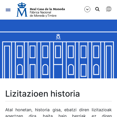
Nabigazioa
Erakutsi/Ezkutatu
Erakutsi/Ezkutatu
Erakutsi/Ezkutatu
Erakutsi/Ezkutatu
Erakutsi/Ezkutatu
Lizitazioen historia
Erakutsi/Ezkutatu
Atal honetan, historia gisa, ebatzi diren lizitazioak
agertzen dira, baita hain berriak ez diren