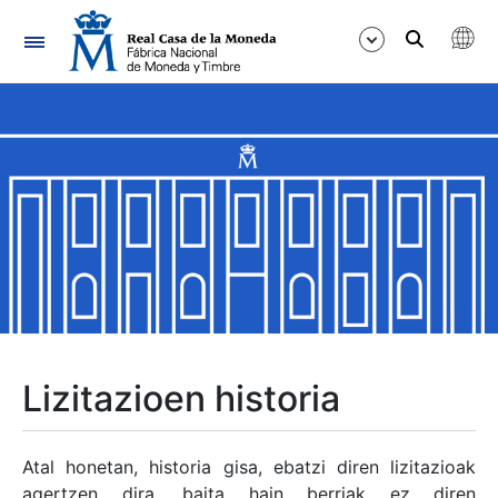
Nabigazioa
Erakutsi/Ezkutatu
Erakutsi/Ezkutatu
Erakutsi/Ezkutatu
Erakutsi/Ezkutatu
Erakutsi/Ezkutatu
Lizitazioen historia
Erakutsi/Ezkutatu
Atal honetan, historia gisa, ebatzi diren lizitazioak
agertzen dira, baita hain berriak ez diren