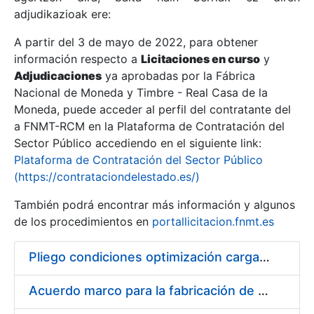
adjudikazioak ere:
A partir del 3 de mayo de 2022, para obtener
Erakutsi/Ezkutatu
información respecto a
Licitaciones en curso
y
Erakutsi/Ezkutatu
Adjudicaciones
ya aprobadas por la Fábrica
Nacional de Moneda y Timbre - Real Casa de la
Erakutsi/Ezkutatu
Moneda, puede acceder al perfil del contratante del
a FNMT-RCM en la Plataforma de Contratación del
Sector Público accediendo en el siguiente link:
Plataforma de Contratación del Sector Público
(https://contrataciondelestado.es/)
También podrá encontrar más información y algunos
de los procedimientos en
portallicitacion.fnmt.es
Pliego condiciones optimización cargas compras firmado
Erakutsi/Ezkutatu
Acuerdo marco para la fabricación de piezas