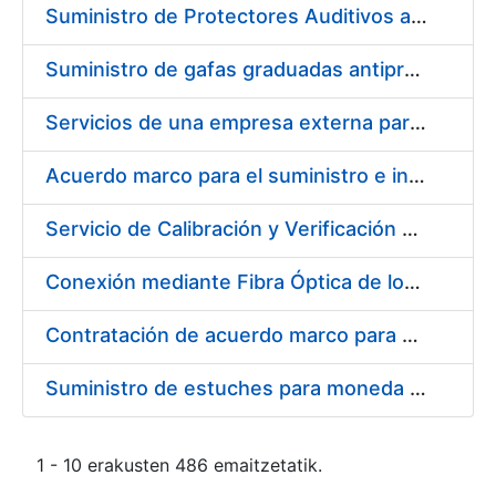
Suministro de Protectores Auditivos a medida para las personas trabajadoras de los Centros de Trabajo de Madrid y Burgos
Suministro de gafas graduadas antiproyecciones para los trabajadores de la FNMT-RCM en los centros de trabajo de Madrid y Burgos
Servicios de una empresa externa para el asesoramiento y resolución de los recursos de alzada que se presentan relacionados con procesos de selección para la FNMT-RCM
Acuerdo marco para el suministro e instalación de persianas, estores y otros complementos
Servicio de Calibración y Verificación Externa de los Equipos de Medición del Servicio de Prevención de la FNMT-RCM
Conexión mediante Fibra Óptica de los Centros de Proceso de Datos (CPDs) de las sedes de la FNMT-RCM de Burgos y Madrid
Contratación de acuerdo marco para el Suministro de Material de Electricidad para la Fábrica Nacional de Moneda y Timbre-Real Casa de la Moneda en su centro de trabajo de Burgos
Suministro de estuches para moneda de 30 €
1 - 10 erakusten 486 emaitzetatik.