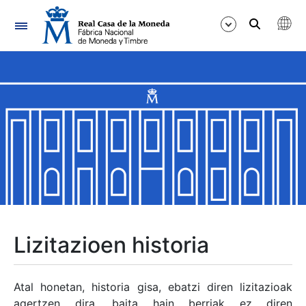
Nabigazioa
Erakutsi/Ezkutatu
Erakutsi/Ezkutatu
Erakutsi/Ezkutatu
Erakutsi/Ezkutatu
Erakutsi/Ezkutatu
Lizitazioen historia
Erakutsi/Ezkutatu
Atal honetan, historia gisa, ebatzi diren lizitazioak
agertzen dira, baita hain berriak ez diren