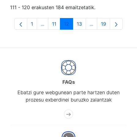
111 - 120 erakusten 184 emaitzetatik.
1
...
11
12
13
...
19
Orrialdea
Intermediate Pages Use TAB to navigate.
Orrialdea
Orrialdea
Orrialdea
Intermediate Pages
Orrialdea
FAQs
Ebatzi gure webgunean parte hartzen duten
prozesu exberdinei buruzko zalantzak