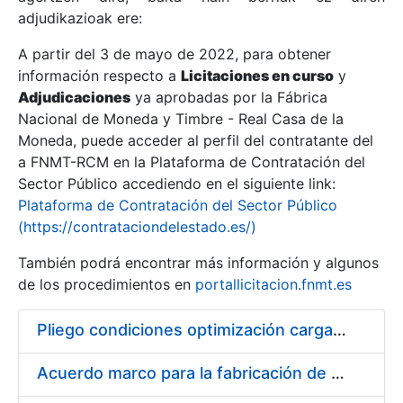
adjudikazioak ere:
A partir del 3 de mayo de 2022, para obtener
Erakutsi/Ezkutatu
información respecto a
Licitaciones en curso
y
Erakutsi/Ezkutatu
Adjudicaciones
ya aprobadas por la Fábrica
Nacional de Moneda y Timbre - Real Casa de la
Erakutsi/Ezkutatu
Moneda, puede acceder al perfil del contratante del
a FNMT-RCM en la Plataforma de Contratación del
Sector Público accediendo en el siguiente link:
Plataforma de Contratación del Sector Público
(https://contrataciondelestado.es/)
También podrá encontrar más información y algunos
de los procedimientos en
portallicitacion.fnmt.es
Pliego condiciones optimización cargas compras firmado
Erakutsi/Ezkutatu
Acuerdo marco para la fabricación de piezas