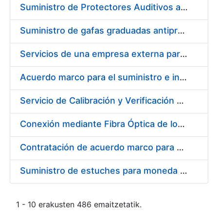
Suministro de Protectores Auditivos a medida para las personas trabajadoras de los Centros de Trabajo de Madrid y Burgos
Suministro de gafas graduadas antiproyecciones para los trabajadores de la FNMT-RCM en los centros de trabajo de Madrid y Burgos
Servicios de una empresa externa para el asesoramiento y resolución de los recursos de alzada que se presentan relacionados con procesos de selección para la FNMT-RCM
Acuerdo marco para el suministro e instalación de persianas, estores y otros complementos
Servicio de Calibración y Verificación Externa de los Equipos de Medición del Servicio de Prevención de la FNMT-RCM
Conexión mediante Fibra Óptica de los Centros de Proceso de Datos (CPDs) de las sedes de la FNMT-RCM de Burgos y Madrid
Contratación de acuerdo marco para el Suministro de Material de Electricidad para la Fábrica Nacional de Moneda y Timbre-Real Casa de la Moneda en su centro de trabajo de Burgos
Suministro de estuches para moneda de 30 €
1 - 10 erakusten 486 emaitzetatik.