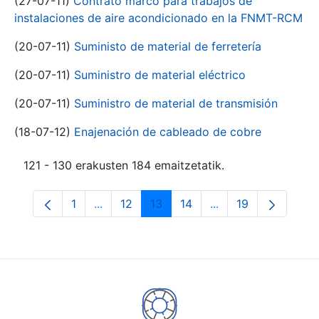
(27-07-11)
Contrato marco para trabajos de
instalaciones de aire acondicionado en la FNMT-RCM
(20-07-11)
Suministo de material de ferretería
(20-07-11)
Suministro de material eléctrico
(20-07-11)
Suministro de material de transmisión
(18-07-12)
Enajenación de cableado de cobre
121 - 130 erakusten 184 emaitzetatik.
1
...
12
13
14
...
19
Orrialdea
Intermediate Pages Use TAB to navigate.
Orrialdea
Orrialdea
Orrialdea
Intermediate Pages
Orrialdea