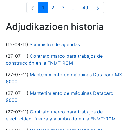
1
2
3
...
49
Orrialdea
Orrialdea
Orrialdea
Intermediate Pages Use T
Orrialdea
Adjudikazioen historia
(15-09-11)
Suministro de agendas
(27-07-11)
Contrato marco para trabajos de
construcción en la FNMT-RCM
(27-07-11)
Mantenimiento de máquinas Datacard MX
6000
(27-07-11)
Mantenimiento de máquinas Datacard
9000
(27-07-11)
Contrato marco para trabajos de
electricidad, fuerza y alumbrado en la FNMT-RCM