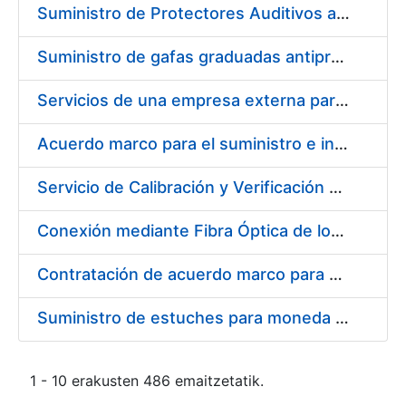
Suministro de Protectores Auditivos a medida para las personas trabajadoras de los Centros de Trabajo de Madrid y Burgos
Suministro de gafas graduadas antiproyecciones para los trabajadores de la FNMT-RCM en los centros de trabajo de Madrid y Burgos
Servicios de una empresa externa para el asesoramiento y resolución de los recursos de alzada que se presentan relacionados con procesos de selección para la FNMT-RCM
Acuerdo marco para el suministro e instalación de persianas, estores y otros complementos
Servicio de Calibración y Verificación Externa de los Equipos de Medición del Servicio de Prevención de la FNMT-RCM
Conexión mediante Fibra Óptica de los Centros de Proceso de Datos (CPDs) de las sedes de la FNMT-RCM de Burgos y Madrid
Contratación de acuerdo marco para el Suministro de Material de Electricidad para la Fábrica Nacional de Moneda y Timbre-Real Casa de la Moneda en su centro de trabajo de Burgos
Suministro de estuches para moneda de 30 €
1 - 10 erakusten 486 emaitzetatik.