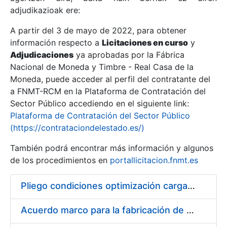
adjudikazioak ere:
A partir del 3 de mayo de 2022, para obtener
Erakutsi/Ezkutatu
información respecto a
Licitaciones en curso
y
Erakutsi/Ezkutatu
Adjudicaciones
ya aprobadas por la Fábrica
Nacional de Moneda y Timbre - Real Casa de la
Erakutsi/Ezkutatu
Moneda, puede acceder al perfil del contratante del
a FNMT-RCM en la Plataforma de Contratación del
Sector Público accediendo en el siguiente link:
Plataforma de Contratación del Sector Público
(https://contrataciondelestado.es/)
También podrá encontrar más información y algunos
de los procedimientos en
portallicitacion.fnmt.es
Pliego condiciones optimización cargas compras firmado
Erakutsi/Ezkutatu
Acuerdo marco para la fabricación de piezas