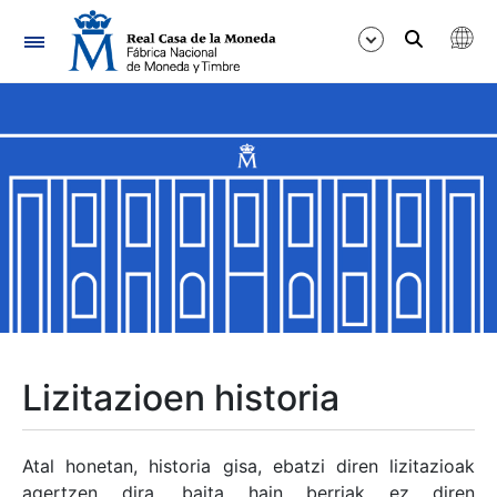
Nabigazioa
Erakutsi/Ezkutatu
Erakutsi/Ezkutatu
Erakutsi/Ezkutatu
Erakutsi/Ezkutatu
Erakutsi/Ezkutatu
Lizitazioen historia
Erakutsi/Ezkutatu
Atal honetan, historia gisa, ebatzi diren lizitazioak
agertzen dira, baita hain berriak ez diren