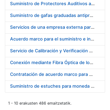
Suministro de Protectores Auditivos a medida para las personas trabajadoras de los Centros de Trabajo de Madrid y Burgos
Suministro de gafas graduadas antiproyecciones para los trabajadores de la FNMT-RCM en los centros de trabajo de Madrid y Burgos
Servicios de una empresa externa para el asesoramiento y resolución de los recursos de alzada que se presentan relacionados con procesos de selección para la FNMT-RCM
Acuerdo marco para el suministro e instalación de persianas, estores y otros complementos
Servicio de Calibración y Verificación Externa de los Equipos de Medición del Servicio de Prevención de la FNMT-RCM
Conexión mediante Fibra Óptica de los Centros de Proceso de Datos (CPDs) de las sedes de la FNMT-RCM de Burgos y Madrid
Contratación de acuerdo marco para el Suministro de Material de Electricidad para la Fábrica Nacional de Moneda y Timbre-Real Casa de la Moneda en su centro de trabajo de Burgos
Suministro de estuches para moneda de 30 €
1 - 10 erakusten 486 emaitzetatik.