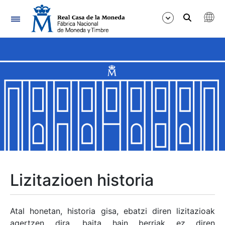
Nabigazioa
Erakutsi/Ezkutatu
Erakutsi/Ezkutatu
Erakutsi/Ezkutatu
Erakutsi/Ezkutatu
Erakutsi/Ezkutatu
Lizitazioen historia
Erakutsi/Ezkutatu
Atal honetan, historia gisa, ebatzi diren lizitazioak
agertzen dira, baita hain berriak ez diren