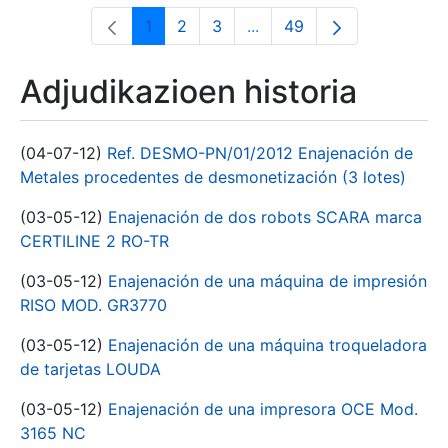
1
2
3
...
49
Orrialdea
Orrialdea
Orrialdea
Intermediate Pages Use T
Orrialdea
Adjudikazioen historia
(04-07-12)
Ref. DESMO-PN/01/2012 Enajenación de
Metales procedentes de desmonetización (3 lotes)
(03-05-12)
Enajenación de dos robots SCARA marca
CERTILINE 2 RO-TR
(03-05-12)
Enajenación de una máquina de impresión
RISO MOD. GR3770
(03-05-12)
Enajenación de una máquina troqueladora
de tarjetas LOUDA
(03-05-12)
Enajenación de una impresora OCE Mod.
3165 NC