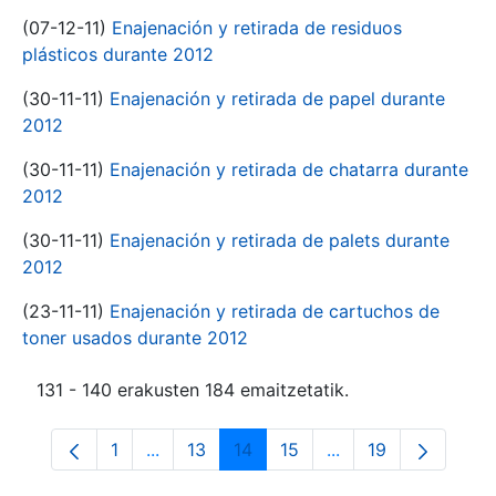
(07-12-11)
Enajenación y retirada de residuos
plásticos durante 2012
(30-11-11)
Enajenación y retirada de papel durante
2012
(30-11-11)
Enajenación y retirada de chatarra durante
2012
(30-11-11)
Enajenación y retirada de palets durante
2012
(23-11-11)
Enajenación y retirada de cartuchos de
toner usados durante 2012
131 - 140 erakusten 184 emaitzetatik.
1
...
13
14
15
...
19
Orrialdea
Intermediate Pages Use TAB to navigate.
Orrialdea
Orrialdea
Orrialdea
Intermediate Pages
Orrialdea