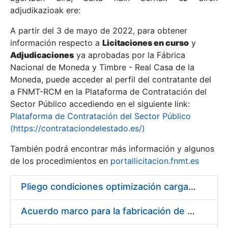
adjudikazioak ere:
A partir del 3 de mayo de 2022, para obtener
Erakutsi/Ezkutatu
información respecto a
Licitaciones en curso
y
Erakutsi/Ezkutatu
Adjudicaciones
ya aprobadas por la Fábrica
Nacional de Moneda y Timbre - Real Casa de la
Erakutsi/Ezkutatu
Moneda, puede acceder al perfil del contratante del
a FNMT-RCM en la Plataforma de Contratación del
Sector Público accediendo en el siguiente link:
Plataforma de Contratación del Sector Público
(https://contrataciondelestado.es/)
También podrá encontrar más información y algunos
de los procedimientos en
portallicitacion.fnmt.es
Pliego condiciones optimización cargas compras firmado
Erakutsi/Ezkutatu
Acuerdo marco para la fabricación de piezas