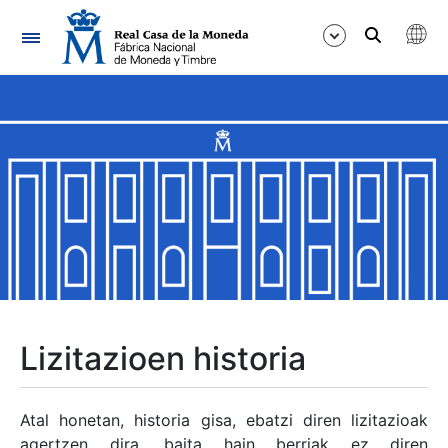
Nabigazioa
Erakutsi/Ezkutatu
Erakutsi/Ezkutatu
Erakutsi/Ezkutatu
Erakutsi/Ezkutatu
Erakutsi/Ezkutatu
Lizitazioen historia
Erakutsi/Ezkutatu
Atal honetan, historia gisa, ebatzi diren lizitazioak
agertzen dira, baita hain berriak ez diren