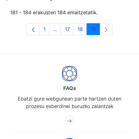
181 - 184 erakusten 184 emaitzetatik.
1
...
17
18
19
Orrialdea
Intermediate Pages Use TAB to navi
Orrialdea
Orrialdea
Orrialdea
FAQs
Ebatzi gure webgunean parte hartzen duten
prozesu exberdinei buruzko zalantzak