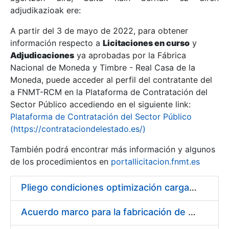
adjudikazioak ere:
A partir del 3 de mayo de 2022, para obtener
Erakutsi/Ezkutatu
información respecto a
Licitaciones en curso
y
Erakutsi/Ezkutatu
Adjudicaciones
ya aprobadas por la Fábrica
Nacional de Moneda y Timbre - Real Casa de la
Erakutsi/Ezkutatu
Moneda, puede acceder al perfil del contratante del
a FNMT-RCM en la Plataforma de Contratación del
Sector Público accediendo en el siguiente link:
Plataforma de Contratación del Sector Público
(https://contrataciondelestado.es/)
También podrá encontrar más información y algunos
de los procedimientos en
portallicitacion.fnmt.es
Pliego condiciones optimización cargas compras firmado
Erakutsi/Ezkutatu
Acuerdo marco para la fabricación de piezas