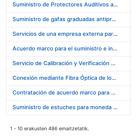
Suministro de Protectores Auditivos a medida para las personas trabajadoras de los Centros de Trabajo de Madrid y Burgos
Suministro de gafas graduadas antiproyecciones para los trabajadores de la FNMT-RCM en los centros de trabajo de Madrid y Burgos
Servicios de una empresa externa para el asesoramiento y resolución de los recursos de alzada que se presentan relacionados con procesos de selección para la FNMT-RCM
Acuerdo marco para el suministro e instalación de persianas, estores y otros complementos
Servicio de Calibración y Verificación Externa de los Equipos de Medición del Servicio de Prevención de la FNMT-RCM
Conexión mediante Fibra Óptica de los Centros de Proceso de Datos (CPDs) de las sedes de la FNMT-RCM de Burgos y Madrid
Contratación de acuerdo marco para el Suministro de Material de Electricidad para la Fábrica Nacional de Moneda y Timbre-Real Casa de la Moneda en su centro de trabajo de Burgos
Suministro de estuches para moneda de 30 €
1 - 10 erakusten 486 emaitzetatik.