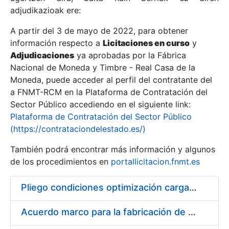
adjudikazioak ere:
A partir del 3 de mayo de 2022, para obtener
Erakutsi/Ezkutatu
información respecto a
Licitaciones en curso
y
Erakutsi/Ezkutatu
Adjudicaciones
ya aprobadas por la Fábrica
Nacional de Moneda y Timbre - Real Casa de la
Erakutsi/Ezkutatu
Moneda, puede acceder al perfil del contratante del
a FNMT-RCM en la Plataforma de Contratación del
Sector Público accediendo en el siguiente link:
Plataforma de Contratación del Sector Público
(https://contrataciondelestado.es/)
También podrá encontrar más información y algunos
de los procedimientos en
portallicitacion.fnmt.es
Pliego condiciones optimización cargas compras firmado
Erakutsi/Ezkutatu
Acuerdo marco para la fabricación de piezas