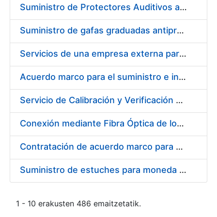
Suministro de Protectores Auditivos a medida para las personas trabajadoras de los Centros de Trabajo de Madrid y Burgos
Suministro de gafas graduadas antiproyecciones para los trabajadores de la FNMT-RCM en los centros de trabajo de Madrid y Burgos
Servicios de una empresa externa para el asesoramiento y resolución de los recursos de alzada que se presentan relacionados con procesos de selección para la FNMT-RCM
Acuerdo marco para el suministro e instalación de persianas, estores y otros complementos
Servicio de Calibración y Verificación Externa de los Equipos de Medición del Servicio de Prevención de la FNMT-RCM
Conexión mediante Fibra Óptica de los Centros de Proceso de Datos (CPDs) de las sedes de la FNMT-RCM de Burgos y Madrid
Contratación de acuerdo marco para el Suministro de Material de Electricidad para la Fábrica Nacional de Moneda y Timbre-Real Casa de la Moneda en su centro de trabajo de Burgos
Suministro de estuches para moneda de 30 €
1 - 10 erakusten 486 emaitzetatik.