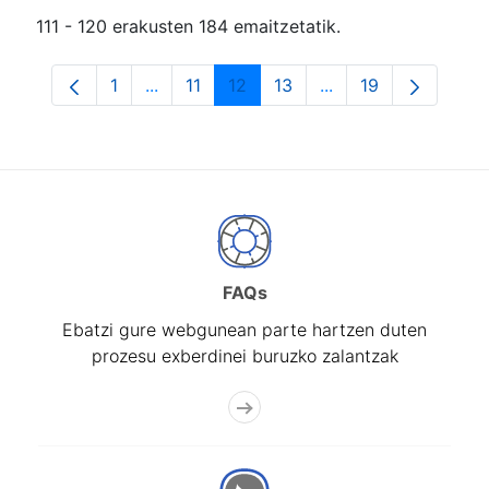
111 - 120 erakusten 184 emaitzetatik.
1
...
11
12
13
...
19
Orrialdea
Intermediate Pages Use TAB to navigate.
Orrialdea
Orrialdea
Orrialdea
Intermediate Pages
Orrialdea
FAQs
Ebatzi gure webgunean parte hartzen duten
prozesu exberdinei buruzko zalantzak