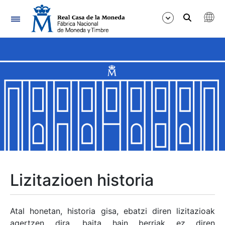
Nabigazioa
Erakutsi/Ezkutatu
Erakutsi/Ezkutatu
Erakutsi/Ezkutatu
Erakutsi/Ezkutatu
Erakutsi/Ezkutatu
Lizitazioen historia
Erakutsi/Ezkutatu
Atal honetan, historia gisa, ebatzi diren lizitazioak
agertzen dira, baita hain berriak ez diren