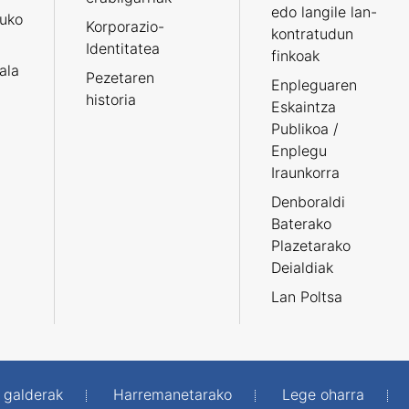
edo langile lan-
ruko
Korporazio-
kontratudun
Identitatea
finkoak
tala
Pezetaren
Enpleguaren
historia
Eskaintza
Publikoa /
Enplegu
Iraunkorra
Denboraldi
Baterako
Plazetarako
Deialdiak
Lan Poltsa
 galderak
Harremanetarako
Lege oharra