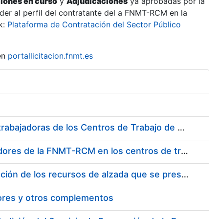
ciones en curso
y
Adjudicaciones
ya aprobadas por la
er al perfil del contratante del a FNMT-RCM en la
k:
Plataforma de Contratación del Sector Público
en
portallicitacion.fnmt.es
Suministro de Protectores Auditivos a medida para las personas trabajadoras de los Centros de Trabajo de Madrid y Burgos
Suministro de gafas graduadas antiproyecciones para los trabajadores de la FNMT-RCM en los centros de trabajo de Madrid y Burgos
Servicios de una empresa externa para el asesoramiento y resolución de los recursos de alzada que se presentan relacionados con procesos de selección para la FNMT-RCM
tores y otros complementos