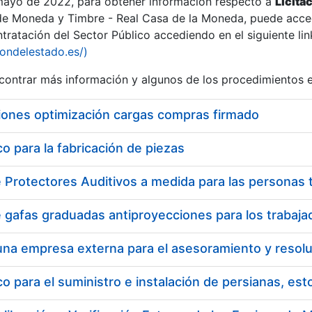
 mayo de 2022, para obtener información respecto a
Licita
de Moneda y Timbre - Real Casa de la Moneda, puede acced
ratación del Sector Público accediendo en el siguiente lin
tu
iondelestado.es/)
tu
ontrar más información y algunos de los procedimientos 
atu
iones optimización cargas compras firmado
 para la fabricación de piezas
tatu
 para el suministro e instalación de persianas, es