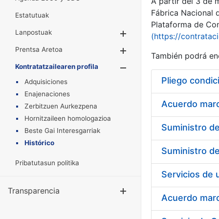
A partir del 3 de
Fábrica Nacional 
Estatutuak
Plataforma de Cont
Lanpostuak
Erakutsi/Ezkuta
(https://contratac
Prentsa Aretoa
Erakutsi/Ezkuta
También podrá enc
Kontratatzailearen profila
Erakutsi/Ezkut
Pliego condic
Adquisiciones
Enajenaciones
Acuerdo marco
Zerbitzuen Aurkezpena
Hornitzaileen homologazioa
Beste Gai Interesgarriak
Histórico
Pribatutasun politika
Transparencia
Erakutsi/Ezku
Acuerdo marco