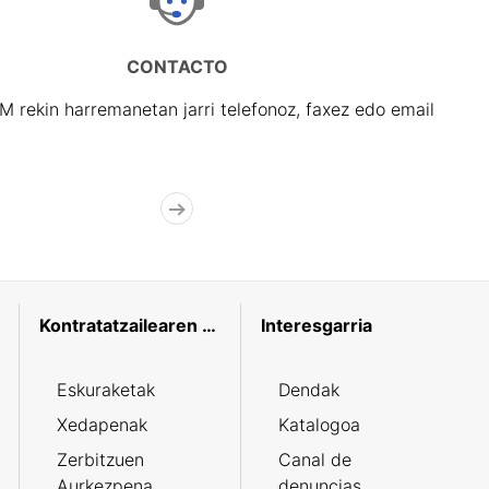
CONTACTO
rekin harremanetan jarri telefonoz, faxez edo email
Kontratatzailearen profila
Interesgarria
Eskuraketak
Dendak
Xedapenak
Katalogoa
Zerbitzuen
Canal de
Aurkezpena
denuncias