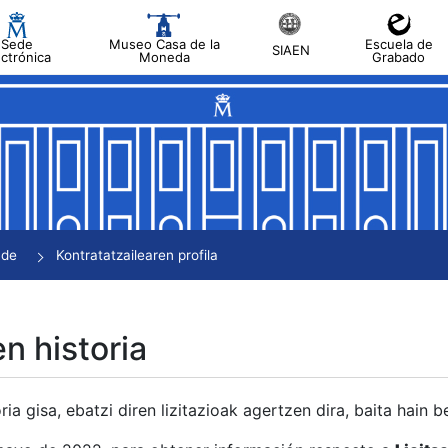
Sede
Museo Casa de la
Escuela de
SIAEN
ectrónica
Moneda
Grabado
tatu
tatu
tatu
tatu
nde
Kontratatzailearen profila
tatu
en historia
ria gisa, ebatzi diren lizitazioak agertzen dira, baita hain 
tu