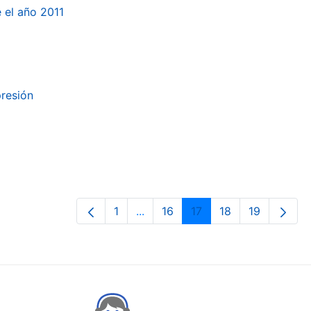
e el año 2011
presión
1
...
16
17
18
19
Orrialdea
Intermediate Pages Use TAB to n
Orrialdea
Orrialdea
Orrialdea
Orrialdea