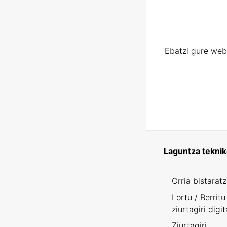
Ebatzi gure web
Laguntza tekni
Orria bistarat
Lortu / Berritu
ziurtagiri digit
Ziurtagiri