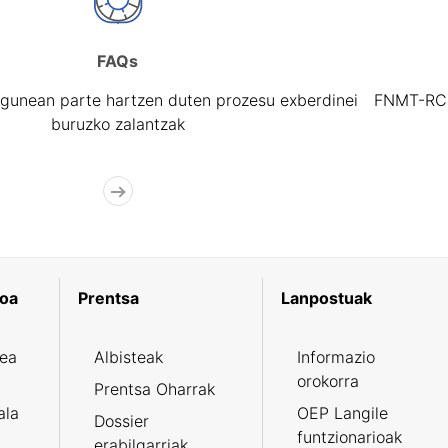
FAQs
gunean parte hartzen duten prozesu exberdinei
FNMT-RCM 
buruzko zalantzak
koa
Prentsa
Lanpostuak
zea
Albisteak
Informazio
orokorra
Prentsa Oharrak
ala
OEP Langile
Dossier
funtzionarioak
erabilgarriak