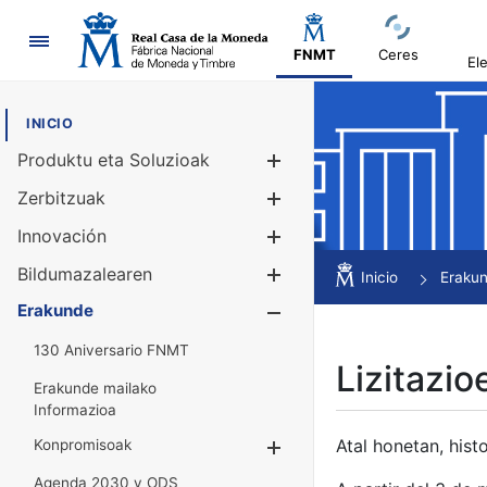
Nabigazioa
FNMT
Ceres
El
INICIO
Produktu eta Soluzioak
Erakutsi/Ezku
Zerbitzuak
Erakutsi/Ezku
Innovación
Erakutsi/Ezku
Bildumazalearen
Erakutsi/Ezku
Inicio
Eraku
Erakunde
Erakutsi/Ezku
130 Aniversario FNMT
Lizitazio
Erakunde mailako
Informazioa
Atal honetan, histo
Konpromisoak
Erakutsi/Ezkuta
Agenda 2030 y ODS