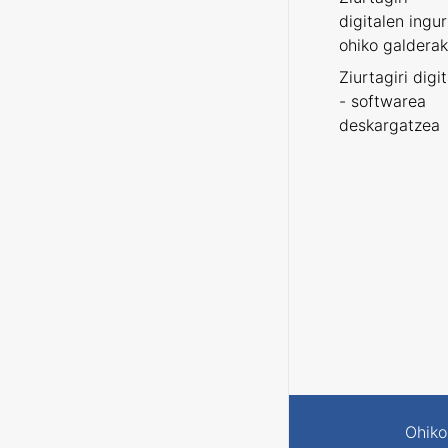
digitalen ingu
ohiko galderak
Ziurtagiri digi
- softwarea
deskargatzea
Ohiko