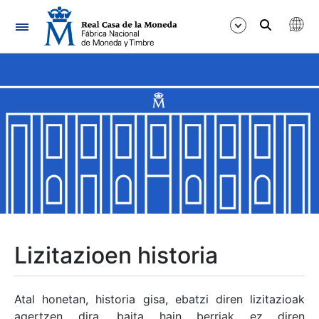
Nabigazioa
Erakutsi/Ezkutatu
Erakutsi/Ezkutatu
Erakutsi/Ezkutatu
Erakutsi/Ezkutatu
Erakutsi/Ezkutatu
Lizitazioen historia
Erakutsi/Ezkutatu
Atal honetan, historia gisa, ebatzi diren lizitazioak
agertzen dira, baita hain berriak ez diren