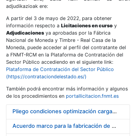
adjudikazioak ere:
A partir del 3 de mayo de 2022, para obtener
Erakutsi/Ezkutatu
información respecto a
Licitaciones en curso
y
Erakutsi/Ezkutatu
Adjudicaciones
ya aprobadas por la Fábrica
Nacional de Moneda y Timbre - Real Casa de la
Erakutsi/Ezkutatu
Moneda, puede acceder al perfil del contratante del
a FNMT-RCM en la Plataforma de Contratación del
Sector Público accediendo en el siguiente link:
Plataforma de Contratación del Sector Público
(https://contrataciondelestado.es/)
También podrá encontrar más información y algunos
de los procedimientos en
portallicitacion.fnmt.es
Pliego condiciones optimización cargas compras firmado
Erakutsi/Ezkutatu
Acuerdo marco para la fabricación de piezas