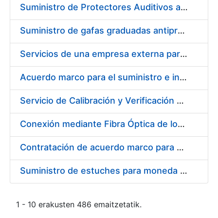
Suministro de Protectores Auditivos a medida para las personas trabajadoras de los Centros de Trabajo de Madrid y Burgos
Suministro de gafas graduadas antiproyecciones para los trabajadores de la FNMT-RCM en los centros de trabajo de Madrid y Burgos
Servicios de una empresa externa para el asesoramiento y resolución de los recursos de alzada que se presentan relacionados con procesos de selección para la FNMT-RCM
Acuerdo marco para el suministro e instalación de persianas, estores y otros complementos
Servicio de Calibración y Verificación Externa de los Equipos de Medición del Servicio de Prevención de la FNMT-RCM
Conexión mediante Fibra Óptica de los Centros de Proceso de Datos (CPDs) de las sedes de la FNMT-RCM de Burgos y Madrid
Contratación de acuerdo marco para el Suministro de Material de Electricidad para la Fábrica Nacional de Moneda y Timbre-Real Casa de la Moneda en su centro de trabajo de Burgos
Suministro de estuches para moneda de 30 €
1 - 10 erakusten 486 emaitzetatik.