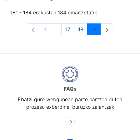
181 - 184 erakusten 184 emaitzetatik.
1
...
17
18
19
Orrialdea
Intermediate Pages Use TAB to navi
Orrialdea
Orrialdea
Orrialdea
FAQs
Ebatzi gure webgunean parte hartzen duten
prozesu exberdinei buruzko zalantzak