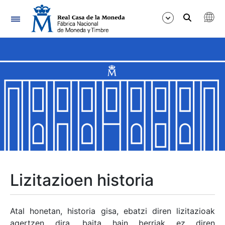
Nabigazioa
Erakutsi/Ezkutatu
Erakutsi/Ezkutatu
Erakutsi/Ezkutatu
Erakutsi/Ezkutatu
Erakutsi/Ezkutatu
Lizitazioen historia
Erakutsi/Ezkutatu
Atal honetan, historia gisa, ebatzi diren lizitazioak
agertzen dira, baita hain berriak ez diren