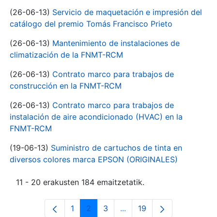
(26-06-13)
Servicio de maquetación e impresión del
catálogo del premio Tomás Francisco Prieto
(26-06-13)
Mantenimiento de instalaciones de
climatización de la FNMT-RCM
(26-06-13)
Contrato marco para trabajos de
construcción en la FNMT-RCM
(26-06-13)
Contrato marco para trabajos de
instalación de aire acondicionado (HVAC) en la
FNMT-RCM
(19-06-13)
Suministro de cartuchos de tinta en
diversos colores marca EPSON (ORIGINALES)
11 - 20 erakusten 184 emaitzetatik.
1
2
3
...
19
Orrialdea
Orrialdea
Orrialdea
Intermediate Pages Use T
Orrialdea