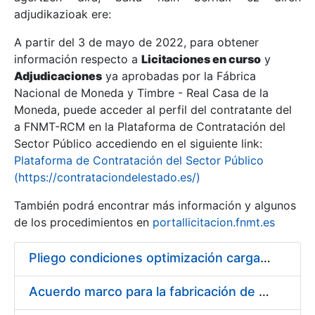
adjudikazioak ere:
A partir del 3 de mayo de 2022, para obtener
Erakutsi/Ezkutatu
información respecto a
Licitaciones en curso
y
Erakutsi/Ezkutatu
Adjudicaciones
ya aprobadas por la Fábrica
Nacional de Moneda y Timbre - Real Casa de la
Erakutsi/Ezkutatu
Moneda, puede acceder al perfil del contratante del
a FNMT-RCM en la Plataforma de Contratación del
Sector Público accediendo en el siguiente link:
Plataforma de Contratación del Sector Público
(https://contrataciondelestado.es/)
También podrá encontrar más información y algunos
de los procedimientos en
portallicitacion.fnmt.es
Pliego condiciones optimización cargas compras firmado
Erakutsi/Ezkutatu
Acuerdo marco para la fabricación de piezas