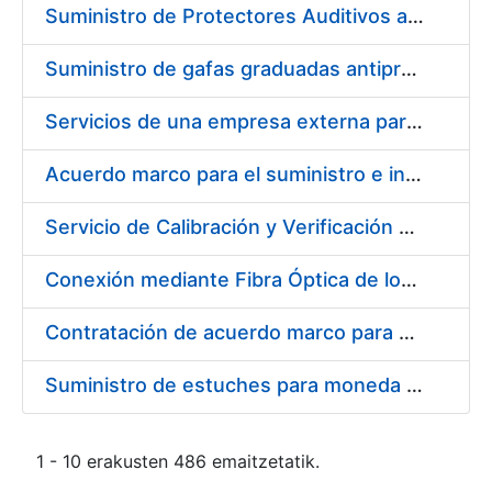
Suministro de Protectores Auditivos a medida para las personas trabajadoras de los Centros de Trabajo de Madrid y Burgos
Suministro de gafas graduadas antiproyecciones para los trabajadores de la FNMT-RCM en los centros de trabajo de Madrid y Burgos
Servicios de una empresa externa para el asesoramiento y resolución de los recursos de alzada que se presentan relacionados con procesos de selección para la FNMT-RCM
Acuerdo marco para el suministro e instalación de persianas, estores y otros complementos
Servicio de Calibración y Verificación Externa de los Equipos de Medición del Servicio de Prevención de la FNMT-RCM
Conexión mediante Fibra Óptica de los Centros de Proceso de Datos (CPDs) de las sedes de la FNMT-RCM de Burgos y Madrid
Contratación de acuerdo marco para el Suministro de Material de Electricidad para la Fábrica Nacional de Moneda y Timbre-Real Casa de la Moneda en su centro de trabajo de Burgos
Suministro de estuches para moneda de 30 €
1 - 10 erakusten 486 emaitzetatik.