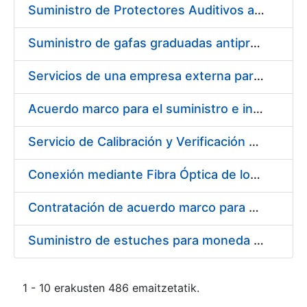
Suministro de Protectores Auditivos a medida para las personas trabajadoras de los Centros de Trabajo de Madrid y Burgos
Suministro de gafas graduadas antiproyecciones para los trabajadores de la FNMT-RCM en los centros de trabajo de Madrid y Burgos
Servicios de una empresa externa para el asesoramiento y resolución de los recursos de alzada que se presentan relacionados con procesos de selección para la FNMT-RCM
Acuerdo marco para el suministro e instalación de persianas, estores y otros complementos
Servicio de Calibración y Verificación Externa de los Equipos de Medición del Servicio de Prevención de la FNMT-RCM
Conexión mediante Fibra Óptica de los Centros de Proceso de Datos (CPDs) de las sedes de la FNMT-RCM de Burgos y Madrid
Contratación de acuerdo marco para el Suministro de Material de Electricidad para la Fábrica Nacional de Moneda y Timbre-Real Casa de la Moneda en su centro de trabajo de Burgos
Suministro de estuches para moneda de 30 €
1 - 10 erakusten 486 emaitzetatik.