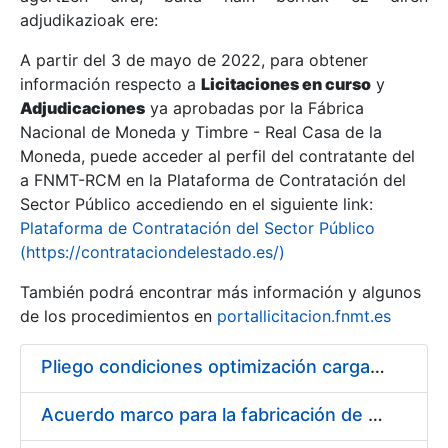
adjudikazioak ere:
A partir del 3 de mayo de 2022, para obtener
Erakutsi/Ezkutatu
información respecto a
Licitaciones en curso
y
Erakutsi/Ezkutatu
Adjudicaciones
ya aprobadas por la Fábrica
Nacional de Moneda y Timbre - Real Casa de la
Erakutsi/Ezkutatu
Moneda, puede acceder al perfil del contratante del
a FNMT-RCM en la Plataforma de Contratación del
Sector Público accediendo en el siguiente link:
Plataforma de Contratación del Sector Público
(https://contrataciondelestado.es/)
También podrá encontrar más información y algunos
de los procedimientos en
portallicitacion.fnmt.es
Pliego condiciones optimización cargas compras firmado
Erakutsi/Ezkutatu
Acuerdo marco para la fabricación de piezas