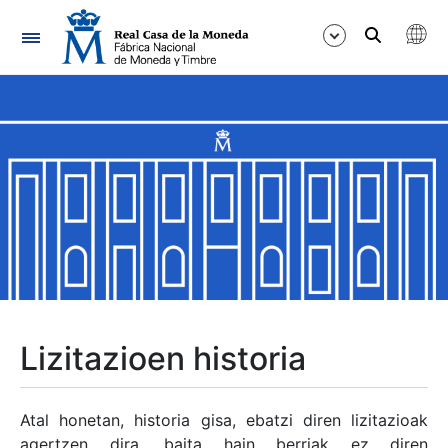
Nabigazioa
Erakutsi/Ezkutatu
Erakutsi/Ezkutatu
Erakutsi/Ezkutatu
Erakutsi/Ezkutatu
Erakutsi/Ezkutatu
Lizitazioen historia
Erakutsi/Ezkutatu
Atal honetan, historia gisa, ebatzi diren lizitazioak
agertzen dira, baita hain berriak ez diren