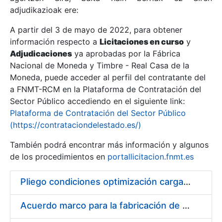
adjudikazioak ere:
A partir del 3 de mayo de 2022, para obtener
Erakutsi/Ezkutatu
información respecto a
Licitaciones en curso
y
Erakutsi/Ezkutatu
Adjudicaciones
ya aprobadas por la Fábrica
Nacional de Moneda y Timbre - Real Casa de la
Erakutsi/Ezkutatu
Moneda, puede acceder al perfil del contratante del
a FNMT-RCM en la Plataforma de Contratación del
Sector Público accediendo en el siguiente link:
Plataforma de Contratación del Sector Público
(https://contrataciondelestado.es/)
También podrá encontrar más información y algunos
de los procedimientos en
portallicitacion.fnmt.es
Pliego condiciones optimización cargas compras firmado
Erakutsi/Ezkutatu
Acuerdo marco para la fabricación de piezas