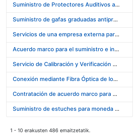
Suministro de Protectores Auditivos a medida para las personas trabajadoras de los Centros de Trabajo de Madrid y Burgos
Suministro de gafas graduadas antiproyecciones para los trabajadores de la FNMT-RCM en los centros de trabajo de Madrid y Burgos
Servicios de una empresa externa para el asesoramiento y resolución de los recursos de alzada que se presentan relacionados con procesos de selección para la FNMT-RCM
Acuerdo marco para el suministro e instalación de persianas, estores y otros complementos
Servicio de Calibración y Verificación Externa de los Equipos de Medición del Servicio de Prevención de la FNMT-RCM
Conexión mediante Fibra Óptica de los Centros de Proceso de Datos (CPDs) de las sedes de la FNMT-RCM de Burgos y Madrid
Contratación de acuerdo marco para el Suministro de Material de Electricidad para la Fábrica Nacional de Moneda y Timbre-Real Casa de la Moneda en su centro de trabajo de Burgos
Suministro de estuches para moneda de 30 €
1 - 10 erakusten 486 emaitzetatik.