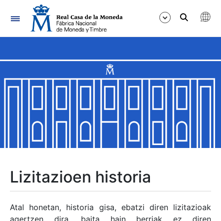
Nabigazioa
Erakutsi/Ezkutatu
Erakutsi/Ezkutatu
Erakutsi/Ezkutatu
Erakutsi/Ezkutatu
Erakutsi/Ezkutatu
Lizitazioen historia
Erakutsi/Ezkutatu
Atal honetan, historia gisa, ebatzi diren lizitazioak
agertzen dira, baita hain berriak ez diren