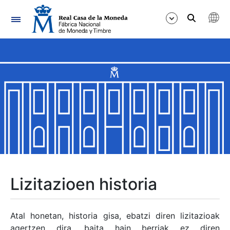
Nabigazioa
Erakutsi/Ezkutatu
Erakutsi/Ezkutatu
Erakutsi/Ezkutatu
Erakutsi/Ezkutatu
Erakutsi/Ezkutatu
Lizitazioen historia
Erakutsi/Ezkutatu
Atal honetan, historia gisa, ebatzi diren lizitazioak
agertzen dira, baita hain berriak ez diren