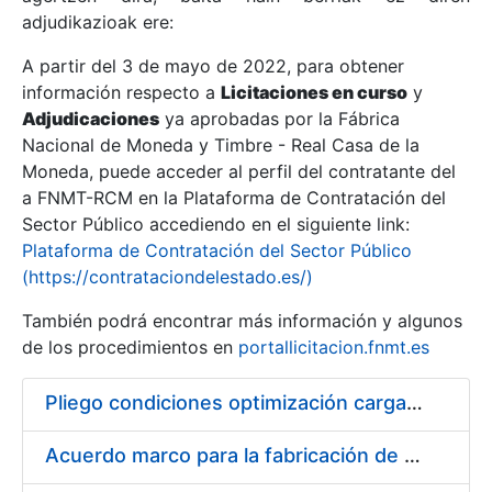
adjudikazioak ere:
A partir del 3 de mayo de 2022, para obtener
Erakutsi/Ezkutatu
información respecto a
Licitaciones en curso
y
Erakutsi/Ezkutatu
Adjudicaciones
ya aprobadas por la Fábrica
Nacional de Moneda y Timbre - Real Casa de la
Erakutsi/Ezkutatu
Moneda, puede acceder al perfil del contratante del
a FNMT-RCM en la Plataforma de Contratación del
Sector Público accediendo en el siguiente link:
Plataforma de Contratación del Sector Público
(https://contrataciondelestado.es/)
También podrá encontrar más información y algunos
de los procedimientos en
portallicitacion.fnmt.es
Pliego condiciones optimización cargas compras firmado
Erakutsi/Ezkutatu
Acuerdo marco para la fabricación de piezas