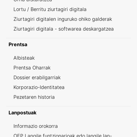
Lortu / Berritu ziurtagiri digitala
Ziurtagiri digitalen inguruko ohiko galderak
Ziurtagiri digitala - softwarea deskargatzea
Prentsa
Albisteak
Prentsa Oharrak
Dossier erabilgarriak
Korporazio-Identitatea
Pezetaren historia
Lanpostuak
Informazio orokorra
OEP Langile funtzionarioak edo langile lan-