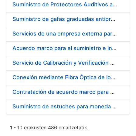
Suministro de Protectores Auditivos a medida para las personas trabajadoras de los Centros de Trabajo de Madrid y Burgos
Suministro de gafas graduadas antiproyecciones para los trabajadores de la FNMT-RCM en los centros de trabajo de Madrid y Burgos
Servicios de una empresa externa para el asesoramiento y resolución de los recursos de alzada que se presentan relacionados con procesos de selección para la FNMT-RCM
Acuerdo marco para el suministro e instalación de persianas, estores y otros complementos
Servicio de Calibración y Verificación Externa de los Equipos de Medición del Servicio de Prevención de la FNMT-RCM
Conexión mediante Fibra Óptica de los Centros de Proceso de Datos (CPDs) de las sedes de la FNMT-RCM de Burgos y Madrid
Contratación de acuerdo marco para el Suministro de Material de Electricidad para la Fábrica Nacional de Moneda y Timbre-Real Casa de la Moneda en su centro de trabajo de Burgos
Suministro de estuches para moneda de 30 €
1 - 10 erakusten 486 emaitzetatik.