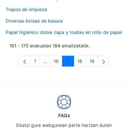
Trapos de limpieza
Diversas bolsas de basura
Papel higiénico doble capa y toallas en rollo de papel
161 - 170 erakusten 184 emaitzetatik.
1
...
16
17
18
19
Orrialdea
Intermediate Pages Use TAB to naviga
Orrialdea
Orrialdea
Orrialdea
Orrialdea
FAQs
Ebatzi gure webgunean parte hartzen duten