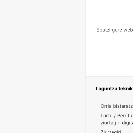
Ebatzi gure web
Laguntza tekni
Orria bistarat
Lortu / Berritu
ziurtagiri digit
Ziurtagiri