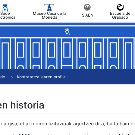
Sede
Museo Casa de la
Escuela de
SIAEN
ectrónica
Moneda
Grabado
tatu
tatu
tatu
tatu
nde
Kontratatzailearen profila
tatu
en historia
ria gisa, ebatzi diren lizitazioak agertzen dira, baita hain 
tu