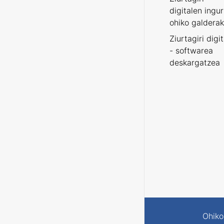
digitalen ingu
ohiko galderak
Ziurtagiri digi
- softwarea
deskargatzea
Ohiko