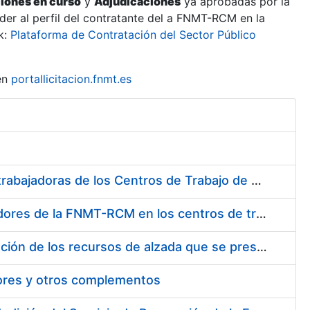
ciones en curso
y
Adjudicaciones
ya aprobadas por la
er al perfil del contratante del a FNMT-RCM en la
k:
Plataforma de Contratación del Sector Público
en
portallicitacion.fnmt.es
Suministro de Protectores Auditivos a medida para las personas trabajadoras de los Centros de Trabajo de Madrid y Burgos
Suministro de gafas graduadas antiproyecciones para los trabajadores de la FNMT-RCM en los centros de trabajo de Madrid y Burgos
Servicios de una empresa externa para el asesoramiento y resolución de los recursos de alzada que se presentan relacionados con procesos de selección para la FNMT-RCM
tores y otros complementos