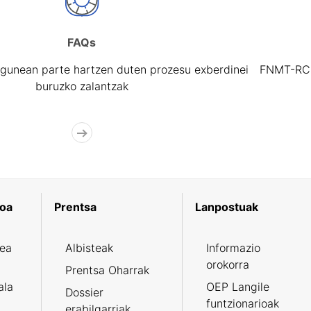
FAQs
gunean parte hartzen duten prozesu exberdinei
FNMT-RCM 
buruzko zalantzak
koa
Prentsa
Lanpostuak
zea
Albisteak
Informazio
orokorra
Prentsa Oharrak
ala
OEP Langile
Dossier
funtzionarioak
erabilgarriak