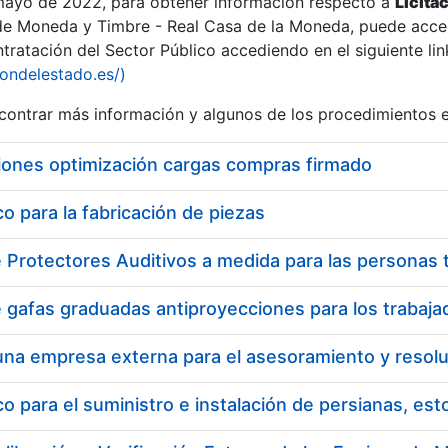
 mayo de 2022, para obtener información respecto a
Licita
de Moneda y Timbre - Real Casa de la Moneda, puede acced
ratación del Sector Público accediendo en el siguiente lin
tu
iondelestado.es/)
tu
ontrar más información y algunos de los procedimientos 
atu
iones optimización cargas compras firmado
 para la fabricación de piezas
tatu
 para el suministro e instalación de persianas, es