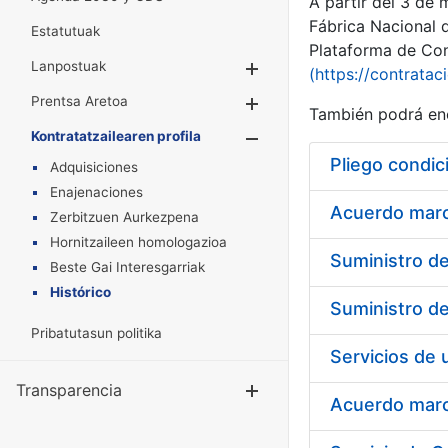
A partir del 3 de
Fábrica Nacional 
Estatutuak
Plataforma de Cont
Lanpostuak
Erakutsi/Ezkuta
(https://contratac
Prentsa Aretoa
Erakutsi/Ezkuta
También podrá enc
Kontratatzailearen profila
Erakutsi/Ezkut
Pliego condic
Adquisiciones
Enajenaciones
Acuerdo marco
Zerbitzuen Aurkezpena
Hornitzaileen homologazioa
Beste Gai Interesgarriak
Histórico
Pribatutasun politika
Transparencia
Erakutsi/Ezku
Acuerdo marco