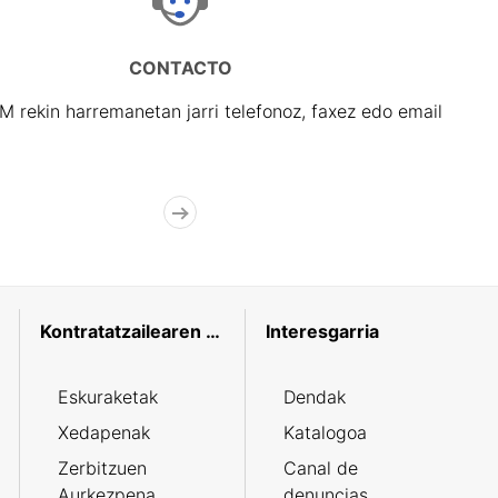
CONTACTO
rekin harremanetan jarri telefonoz, faxez edo email
Kontratatzailearen profila
Interesgarria
Eskuraketak
Dendak
Xedapenak
Katalogoa
Zerbitzuen
Canal de
Aurkezpena
denuncias