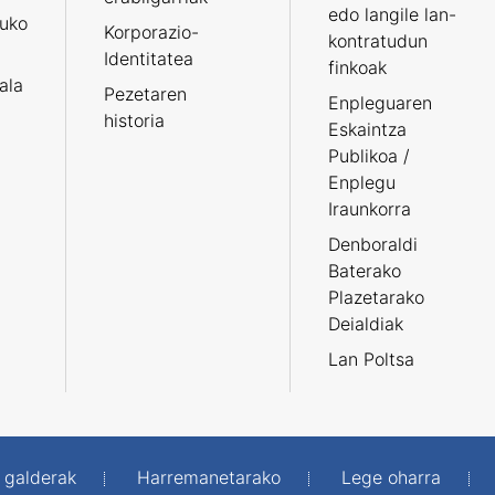
edo langile lan-
ruko
Korporazio-
kontratudun
Identitatea
finkoak
tala
Pezetaren
Enpleguaren
historia
Eskaintza
Publikoa /
Enplegu
Iraunkorra
Denboraldi
Baterako
Plazetarako
Deialdiak
Lan Poltsa
 galderak
Harremanetarako
Lege oharra