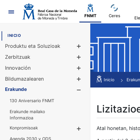
Nabigazioa
FNMT
Ceres
El
INICIO
Produktu eta Soluzioak
Erakutsi/Ezku
Zerbitzuak
Erakutsi/Ezku
Innovación
Erakutsi/Ezku
Bildumazalearen
Erakutsi/Ezku
Inicio
Eraku
Erakunde
Erakutsi/Ezku
130 Aniversario FNMT
Lizitazio
Erakunde mailako
Informazioa
Atal honetan, histo
Konpromisoak
Erakutsi/Ezkuta
Agenda 2030 y ODS