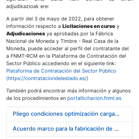
adjudikazioak ere:
A partir del 3 de mayo de 2022, para obtener
Erakutsi/Ezkutatu
información respecto a
Licitaciones en curso
y
Erakutsi/Ezkutatu
Adjudicaciones
ya aprobadas por la Fábrica
Nacional de Moneda y Timbre - Real Casa de la
Erakutsi/Ezkutatu
Moneda, puede acceder al perfil del contratante del
a FNMT-RCM en la Plataforma de Contratación del
Sector Público accediendo en el siguiente link:
Plataforma de Contratación del Sector Público
(https://contrataciondelestado.es/)
También podrá encontrar más información y algunos
de los procedimientos en
portallicitacion.fnmt.es
Pliego condiciones optimización cargas compras firmado
Erakutsi/Ezkutatu
Acuerdo marco para la fabricación de piezas