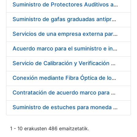
Suministro de Protectores Auditivos a medida para las personas trabajadoras de los Centros de Trabajo de Madrid y Burgos
Suministro de gafas graduadas antiproyecciones para los trabajadores de la FNMT-RCM en los centros de trabajo de Madrid y Burgos
Servicios de una empresa externa para el asesoramiento y resolución de los recursos de alzada que se presentan relacionados con procesos de selección para la FNMT-RCM
Acuerdo marco para el suministro e instalación de persianas, estores y otros complementos
Servicio de Calibración y Verificación Externa de los Equipos de Medición del Servicio de Prevención de la FNMT-RCM
Conexión mediante Fibra Óptica de los Centros de Proceso de Datos (CPDs) de las sedes de la FNMT-RCM de Burgos y Madrid
Contratación de acuerdo marco para el Suministro de Material de Electricidad para la Fábrica Nacional de Moneda y Timbre-Real Casa de la Moneda en su centro de trabajo de Burgos
Suministro de estuches para moneda de 30 €
1 - 10 erakusten 486 emaitzetatik.