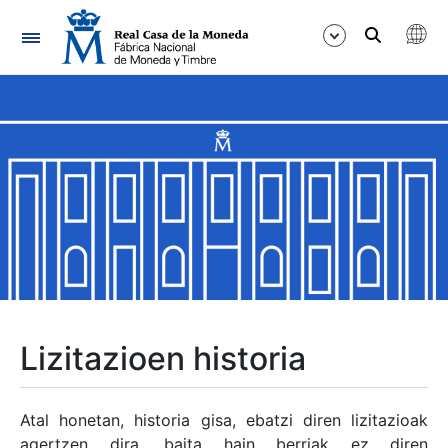
Nabigazioa
Erakutsi/Ezkutatu
Erakutsi/Ezkutatu
Erakutsi/Ezkutatu
Erakutsi/Ezkutatu
Erakutsi/Ezkutatu
Lizitazioen historia
Erakutsi/Ezkutatu
Atal honetan, historia gisa, ebatzi diren lizitazioak
agertzen dira, baita hain berriak ez diren