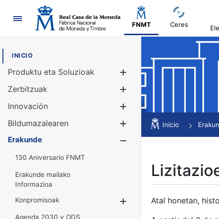
Nabigazioa
FNMT
Ceres
El
INICIO
Produktu eta Soluzioak
Erakutsi/Ezku
Zerbitzuak
Erakutsi/Ezku
Innovación
Erakutsi/Ezku
Bildumazalearen
Erakutsi/Ezku
Inicio
Eraku
Erakunde
Erakutsi/Ezku
130 Aniversario FNMT
Lizitazio
Erakunde mailako
Informazioa
Atal honetan, histo
Konpromisoak
Erakutsi/Ezkuta
Agenda 2030 y ODS