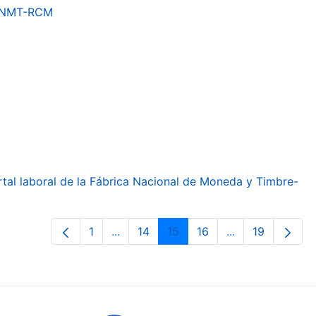
a FNMT-RCM
ortal laboral de la Fábrica Nacional de Moneda y Timbre-
1
...
14
15
16
...
19
Orrialdea
Intermediate Pages Use TAB to navig
Orrialdea
Orrialdea
Orrialdea
Intermediate Pa
Orrialdea