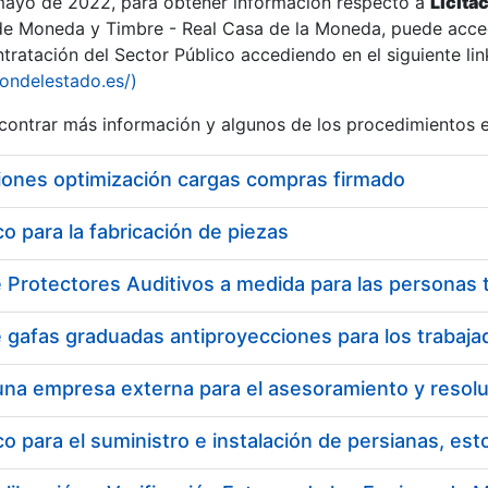
 mayo de 2022, para obtener información respecto a
Licita
de Moneda y Timbre - Real Casa de la Moneda, puede acced
ratación del Sector Público accediendo en el siguiente lin
tu
iondelestado.es/)
tu
ontrar más información y algunos de los procedimientos 
atu
iones optimización cargas compras firmado
 para la fabricación de piezas
tatu
 para el suministro e instalación de persianas, es