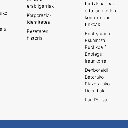
funtzionarioak
erabilgarriak
edo langile lan-
ruko
Korporazio-
kontratudun
Identitatea
finkoak
tala
Pezetaren
Enpleguaren
historia
Eskaintza
Publikoa /
Enplegu
Iraunkorra
Denboraldi
Baterako
Plazetarako
Deialdiak
Lan Poltsa