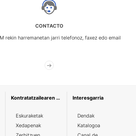
CONTACTO
rekin harremanetan jarri telefonoz, faxez edo email
Kontratatzailearen profila
Interesgarria
Eskuraketak
Dendak
Xedapenak
Katalogoa
Zerbitzuen
Canal de