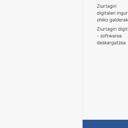
Ziurtagiri
digitalen ingu
ohiko galderak
Ziurtagiri digi
- softwarea
deskargatzea