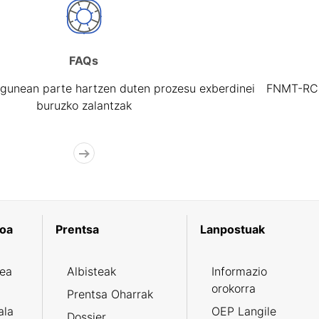
FAQs
gunean parte hartzen duten prozesu exberdinei
FNMT-RCM 
buruzko zalantzak
koa
Prentsa
Lanpostuak
zea
Albisteak
Informazio
orokorra
Prentsa Oharrak
ala
OEP Langile
Dossier