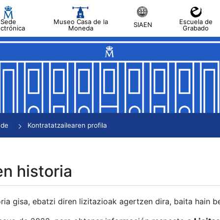
Sede
Museo Casa de la
Escuela de
SIAEN
ectrónica
Moneda
Grabado
tatu
tatu
tatu
tatu
nde
Kontratatzailearen profila
tatu
en historia
ria gisa, ebatzi diren lizitazioak agertzen dira, baita hain 
tu