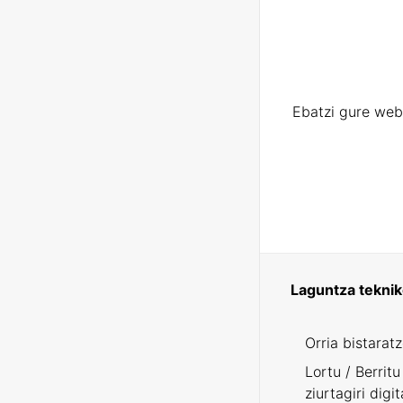
Ebatzi gure web
Laguntza tekni
Orria bistarat
Lortu / Berritu
ziurtagiri digit