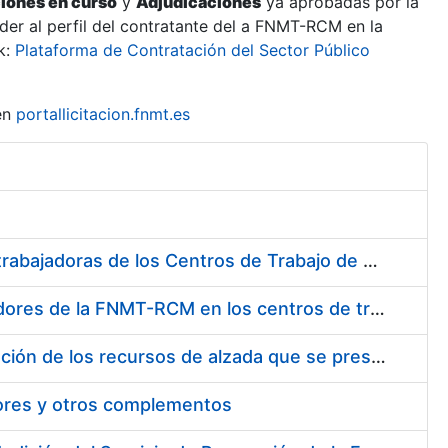
ciones en curso
y
Adjudicaciones
ya aprobadas por la
er al perfil del contratante del a FNMT-RCM en la
k:
Plataforma de Contratación del Sector Público
en
portallicitacion.fnmt.es
Suministro de Protectores Auditivos a medida para las personas trabajadoras de los Centros de Trabajo de Madrid y Burgos
Suministro de gafas graduadas antiproyecciones para los trabajadores de la FNMT-RCM en los centros de trabajo de Madrid y Burgos
Servicios de una empresa externa para el asesoramiento y resolución de los recursos de alzada que se presentan relacionados con procesos de selección para la FNMT-RCM
tores y otros complementos