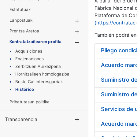
A partir del 3 de
Fábrica Nacional 
Estatutuak
Plataforma de Cont
Lanpostuak
Erakutsi/Ezkuta
(https://contratac
Prentsa Aretoa
Erakutsi/Ezkuta
También podrá enc
Kontratatzailearen profila
Erakutsi/Ezkut
Pliego condic
Adquisiciones
Enajenaciones
Acuerdo marco
Zerbitzuen Aurkezpena
Hornitzaileen homologazioa
Beste Gai Interesgarriak
Histórico
Pribatutasun politika
Transparencia
Erakutsi/Ezku
Acuerdo marco