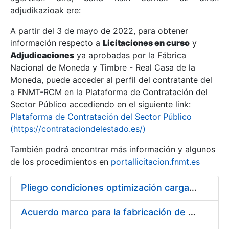
adjudikazioak ere:
A partir del 3 de mayo de 2022, para obtener
Erakutsi/Ezkutatu
información respecto a
Licitaciones en curso
y
Erakutsi/Ezkutatu
Adjudicaciones
ya aprobadas por la Fábrica
Nacional de Moneda y Timbre - Real Casa de la
Erakutsi/Ezkutatu
Moneda, puede acceder al perfil del contratante del
a FNMT-RCM en la Plataforma de Contratación del
Sector Público accediendo en el siguiente link:
Plataforma de Contratación del Sector Público
(https://contrataciondelestado.es/)
También podrá encontrar más información y algunos
de los procedimientos en
portallicitacion.fnmt.es
Pliego condiciones optimización cargas compras firmado
Erakutsi/Ezkutatu
Acuerdo marco para la fabricación de piezas