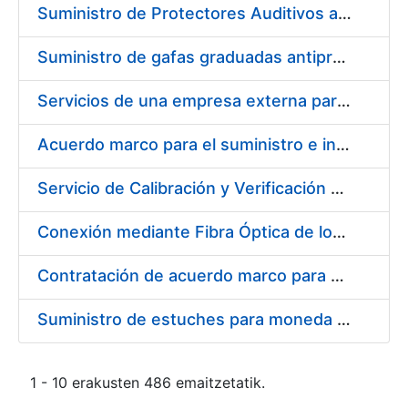
Suministro de Protectores Auditivos a medida para las personas trabajadoras de los Centros de Trabajo de Madrid y Burgos
Suministro de gafas graduadas antiproyecciones para los trabajadores de la FNMT-RCM en los centros de trabajo de Madrid y Burgos
Servicios de una empresa externa para el asesoramiento y resolución de los recursos de alzada que se presentan relacionados con procesos de selección para la FNMT-RCM
Acuerdo marco para el suministro e instalación de persianas, estores y otros complementos
Servicio de Calibración y Verificación Externa de los Equipos de Medición del Servicio de Prevención de la FNMT-RCM
Conexión mediante Fibra Óptica de los Centros de Proceso de Datos (CPDs) de las sedes de la FNMT-RCM de Burgos y Madrid
Contratación de acuerdo marco para el Suministro de Material de Electricidad para la Fábrica Nacional de Moneda y Timbre-Real Casa de la Moneda en su centro de trabajo de Burgos
Suministro de estuches para moneda de 30 €
1 - 10 erakusten 486 emaitzetatik.