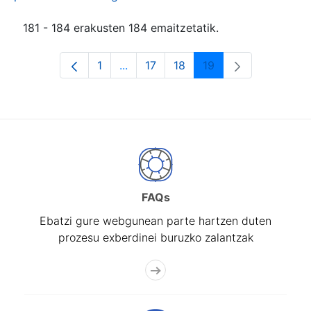
181 - 184 erakusten 184 emaitzetatik.
1
...
17
18
19
Orrialdea
Intermediate Pages Use TAB to navi
Orrialdea
Orrialdea
Orrialdea
FAQs
Ebatzi gure webgunean parte hartzen duten
prozesu exberdinei buruzko zalantzak