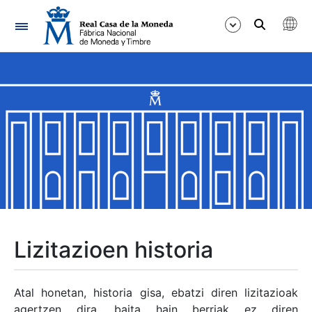
Nabigazioa
Erakutsi/Ezkutatu
Erakutsi/Ezkutatu
Erakutsi/Ezkutatu
Erakutsi/Ezkutatu
Erakutsi/Ezkutatu
Lizitazioen historia
Erakutsi/Ezkutatu
Atal honetan, historia gisa, ebatzi diren lizitazioak
agertzen dira, baita hain berriak ez diren