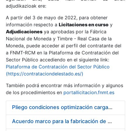
adjudikazioak ere:
A partir del 3 de mayo de 2022, para obtener
Erakutsi/Ezkutatu
información respecto a
Licitaciones en curso
y
Erakutsi/Ezkutatu
Adjudicaciones
ya aprobadas por la Fábrica
Nacional de Moneda y Timbre - Real Casa de la
Erakutsi/Ezkutatu
Moneda, puede acceder al perfil del contratante del
a FNMT-RCM en la Plataforma de Contratación del
Sector Público accediendo en el siguiente link:
Plataforma de Contratación del Sector Público
(https://contrataciondelestado.es/)
También podrá encontrar más información y algunos
de los procedimientos en
portallicitacion.fnmt.es
Pliego condiciones optimización cargas compras firmado
Erakutsi/Ezkutatu
Acuerdo marco para la fabricación de piezas