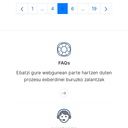
1
...
4
5
6
...
19
Orrialdea
Intermediate Pages Use TAB to navigat
Orrialdea
Orrialdea
Orrialdea
Intermediate Pages U
Orrialdea
FAQs
Ebatzi gure webgunean parte hartzen duten
prozesu exberdinei buruzko zalantzak