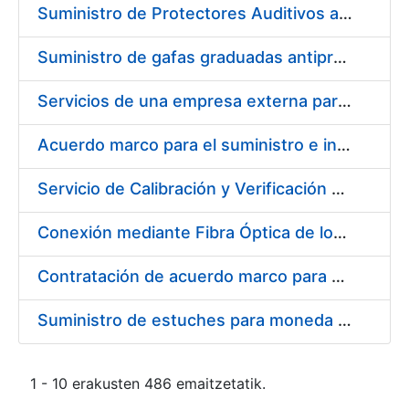
Suministro de Protectores Auditivos a medida para las personas trabajadoras de los Centros de Trabajo de Madrid y Burgos
Suministro de gafas graduadas antiproyecciones para los trabajadores de la FNMT-RCM en los centros de trabajo de Madrid y Burgos
Servicios de una empresa externa para el asesoramiento y resolución de los recursos de alzada que se presentan relacionados con procesos de selección para la FNMT-RCM
Acuerdo marco para el suministro e instalación de persianas, estores y otros complementos
Servicio de Calibración y Verificación Externa de los Equipos de Medición del Servicio de Prevención de la FNMT-RCM
Conexión mediante Fibra Óptica de los Centros de Proceso de Datos (CPDs) de las sedes de la FNMT-RCM de Burgos y Madrid
Contratación de acuerdo marco para el Suministro de Material de Electricidad para la Fábrica Nacional de Moneda y Timbre-Real Casa de la Moneda en su centro de trabajo de Burgos
Suministro de estuches para moneda de 30 €
1 - 10 erakusten 486 emaitzetatik.