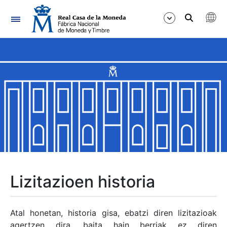
Nabigazioa
Erakutsi/Ezkutatu
Erakutsi/Ezkutatu
Erakutsi/Ezkutatu
Erakutsi/Ezkutatu
Erakutsi/Ezkutatu
Lizitazioen historia
Erakutsi/Ezkutatu
Atal honetan, historia gisa, ebatzi diren lizitazioak
agertzen dira, baita hain berriak ez diren