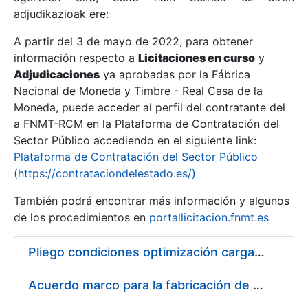
adjudikazioak ere:
A partir del 3 de mayo de 2022, para obtener
Erakutsi/Ezkutatu
información respecto a
Licitaciones en curso
y
Erakutsi/Ezkutatu
Adjudicaciones
ya aprobadas por la Fábrica
Nacional de Moneda y Timbre - Real Casa de la
Erakutsi/Ezkutatu
Moneda, puede acceder al perfil del contratante del
a FNMT-RCM en la Plataforma de Contratación del
Sector Público accediendo en el siguiente link:
Plataforma de Contratación del Sector Público
(https://contrataciondelestado.es/)
También podrá encontrar más información y algunos
de los procedimientos en
portallicitacion.fnmt.es
Pliego condiciones optimización cargas compras firmado
Erakutsi/Ezkutatu
Acuerdo marco para la fabricación de piezas