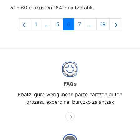
51 - 60 erakusten 184 emaitzetatik.
1
...
5
6
7
...
19
Orrialdea
Intermediate Pages Use TAB to navigat
Orrialdea
Orrialdea
Orrialdea
Intermediate Pages U
Orrialdea
FAQs
Ebatzi gure webgunean parte hartzen duten
prozesu exberdinei buruzko zalantzak