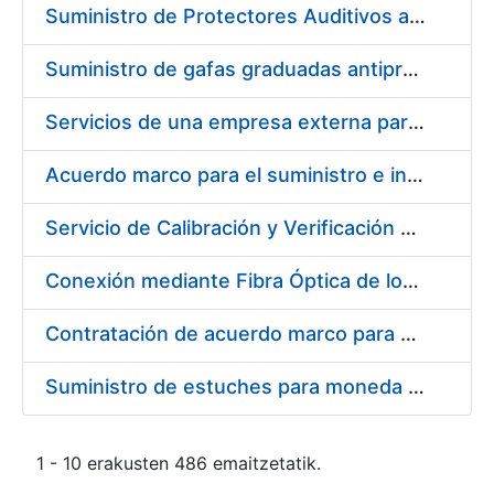
Suministro de Protectores Auditivos a medida para las personas trabajadoras de los Centros de Trabajo de Madrid y Burgos
Suministro de gafas graduadas antiproyecciones para los trabajadores de la FNMT-RCM en los centros de trabajo de Madrid y Burgos
Servicios de una empresa externa para el asesoramiento y resolución de los recursos de alzada que se presentan relacionados con procesos de selección para la FNMT-RCM
Acuerdo marco para el suministro e instalación de persianas, estores y otros complementos
Servicio de Calibración y Verificación Externa de los Equipos de Medición del Servicio de Prevención de la FNMT-RCM
Conexión mediante Fibra Óptica de los Centros de Proceso de Datos (CPDs) de las sedes de la FNMT-RCM de Burgos y Madrid
Contratación de acuerdo marco para el Suministro de Material de Electricidad para la Fábrica Nacional de Moneda y Timbre-Real Casa de la Moneda en su centro de trabajo de Burgos
Suministro de estuches para moneda de 30 €
1 - 10 erakusten 486 emaitzetatik.