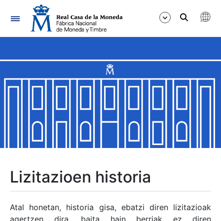
Nabigazioa
Erakutsi/Ezkutatu
Erakutsi/Ezkutatu
Erakutsi/Ezkutatu
Erakutsi/Ezkutatu
Erakutsi/Ezkutatu
Lizitazioen historia
Erakutsi/Ezkutatu
Atal honetan, historia gisa, ebatzi diren lizitazioak
agertzen dira, baita hain berriak ez diren