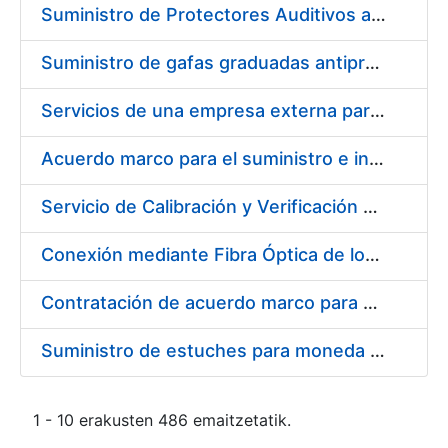
Suministro de Protectores Auditivos a medida para las personas trabajadoras de los Centros de Trabajo de Madrid y Burgos
Suministro de gafas graduadas antiproyecciones para los trabajadores de la FNMT-RCM en los centros de trabajo de Madrid y Burgos
Servicios de una empresa externa para el asesoramiento y resolución de los recursos de alzada que se presentan relacionados con procesos de selección para la FNMT-RCM
Acuerdo marco para el suministro e instalación de persianas, estores y otros complementos
Servicio de Calibración y Verificación Externa de los Equipos de Medición del Servicio de Prevención de la FNMT-RCM
Conexión mediante Fibra Óptica de los Centros de Proceso de Datos (CPDs) de las sedes de la FNMT-RCM de Burgos y Madrid
Contratación de acuerdo marco para el Suministro de Material de Electricidad para la Fábrica Nacional de Moneda y Timbre-Real Casa de la Moneda en su centro de trabajo de Burgos
Suministro de estuches para moneda de 30 €
1 - 10 erakusten 486 emaitzetatik.