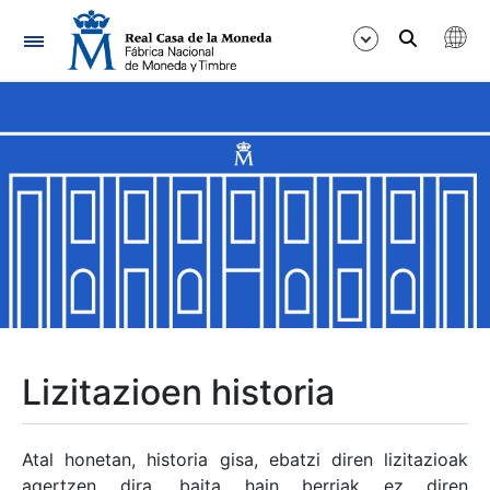
Nabigazioa
Erakutsi/Ezkutatu
Erakutsi/Ezkutatu
Erakutsi/Ezkutatu
Erakutsi/Ezkutatu
Erakutsi/Ezkutatu
Lizitazioen historia
Erakutsi/Ezkutatu
Atal honetan, historia gisa, ebatzi diren lizitazioak
agertzen dira, baita hain berriak ez diren