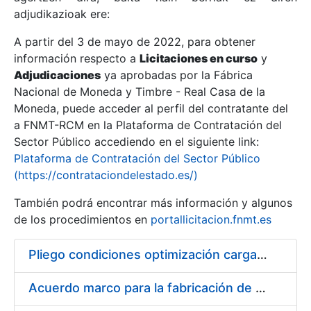
adjudikazioak ere:
A partir del 3 de mayo de 2022, para obtener
Erakutsi/Ezkutatu
información respecto a
Licitaciones en curso
y
Erakutsi/Ezkutatu
Adjudicaciones
ya aprobadas por la Fábrica
Nacional de Moneda y Timbre - Real Casa de la
Erakutsi/Ezkutatu
Moneda, puede acceder al perfil del contratante del
a FNMT-RCM en la Plataforma de Contratación del
Sector Público accediendo en el siguiente link:
Plataforma de Contratación del Sector Público
(https://contrataciondelestado.es/)
También podrá encontrar más información y algunos
de los procedimientos en
portallicitacion.fnmt.es
Pliego condiciones optimización cargas compras firmado
Erakutsi/Ezkutatu
Acuerdo marco para la fabricación de piezas