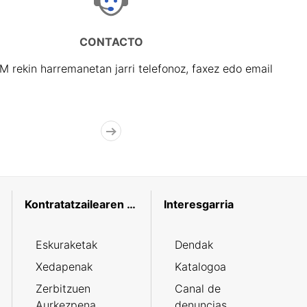
CONTACTO
rekin harremanetan jarri telefonoz, faxez edo email
Kontratatzailearen profila
Interesgarria
Eskuraketak
Dendak
Xedapenak
Katalogoa
Zerbitzuen
Canal de
Aurkezpena
denuncias