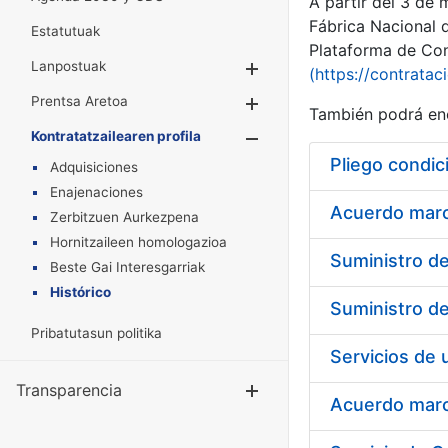
A partir del 3 de
Fábrica Nacional 
Estatutuak
Plataforma de Cont
Lanpostuak
Erakutsi/Ezkuta
(https://contratac
Prentsa Aretoa
Erakutsi/Ezkuta
También podrá enc
Kontratatzailearen profila
Erakutsi/Ezkut
Pliego condic
Adquisiciones
Enajenaciones
Acuerdo marco
Zerbitzuen Aurkezpena
Hornitzaileen homologazioa
Beste Gai Interesgarriak
Histórico
Pribatutasun politika
Transparencia
Erakutsi/Ezku
Acuerdo marco