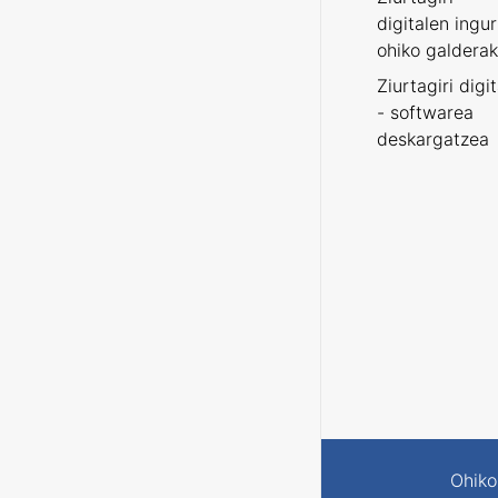
digitalen ingu
ohiko galderak
Ziurtagiri digi
- softwarea
deskargatzea
Ohiko