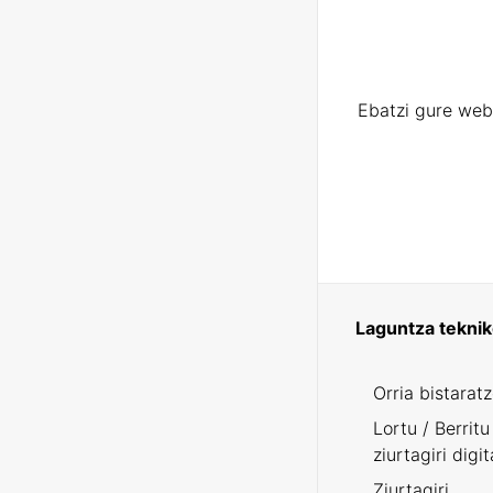
Ebatzi gure web
Laguntza tekni
Orria bistarat
Lortu / Berritu
ziurtagiri digit
Ziurtagiri