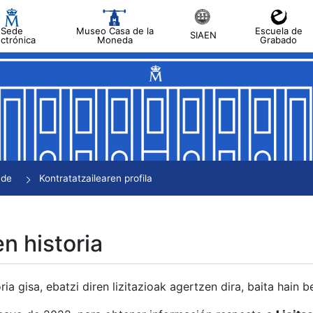
Sede
Museo Casa de la
Escuela de
SIAEN
ectrónica
Moneda
Grabado
tatu
tatu
tatu
tatu
nde
Kontratatzailearen profila
tatu
en historia
ria gisa, ebatzi diren lizitazioak agertzen dira, baita hain 
tu