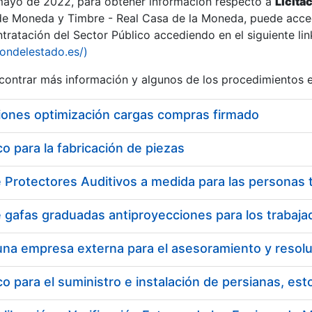
 mayo de 2022, para obtener información respecto a
Licita
de Moneda y Timbre - Real Casa de la Moneda, puede acced
ratación del Sector Público accediendo en el siguiente lin
tu
iondelestado.es/)
tu
ontrar más información y algunos de los procedimientos 
atu
iones optimización cargas compras firmado
 para la fabricación de piezas
tatu
 para el suministro e instalación de persianas, es