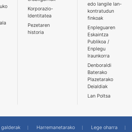
edo langile lan-
ruko
Korporazio-
kontratudun
Identitatea
finkoak
tala
Pezetaren
Enpleguaren
historia
Eskaintza
Publikoa /
Enplegu
Iraunkorra
Denboraldi
Baterako
Plazetarako
Deialdiak
Lan Poltsa
 galderak
Harremanetarako
Lege oharra