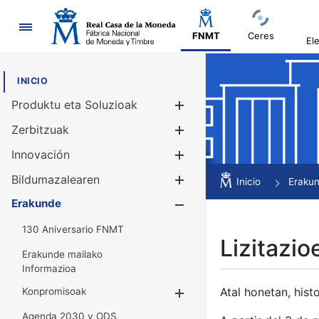
Nabigazioa
FNMT
Ceres
El
INICIO
Produktu eta Soluzioak
Erakutsi/Ezku
Zerbitzuak
Erakutsi/Ezku
Innovación
Erakutsi/Ezku
Bildumazalearen
Erakutsi/Ezku
Inicio
Eraku
Erakunde
Erakutsi/Ezku
130 Aniversario FNMT
Lizitazio
Erakunde mailako
Informazioa
Atal honetan, histo
Konpromisoak
Erakutsi/Ezkuta
Agenda 2030 y ODS