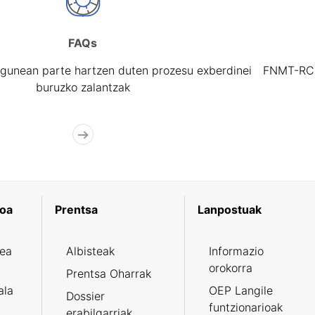
FAQs
gunean parte hartzen duten prozesu exberdinei
FNMT-RCM 
buruzko zalantzak
koa
Prentsa
Lanpostuak
zea
Albisteak
Informazio
orokorra
Prentsa Oharrak
ala
OEP Langile
Dossier
funtzionarioak
erabilgarriak