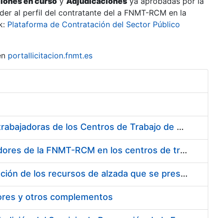
ciones en curso
y
Adjudicaciones
ya aprobadas por la
er al perfil del contratante del a FNMT-RCM en la
k:
Plataforma de Contratación del Sector Público
en
portallicitacion.fnmt.es
Suministro de Protectores Auditivos a medida para las personas trabajadoras de los Centros de Trabajo de Madrid y Burgos
Suministro de gafas graduadas antiproyecciones para los trabajadores de la FNMT-RCM en los centros de trabajo de Madrid y Burgos
Servicios de una empresa externa para el asesoramiento y resolución de los recursos de alzada que se presentan relacionados con procesos de selección para la FNMT-RCM
tores y otros complementos