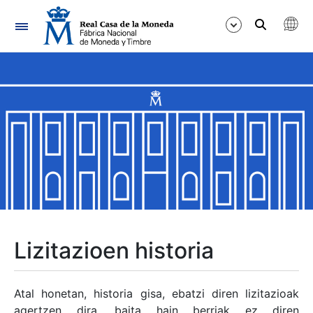
Nabigazioa
Erakutsi/Ezkutatu
Erakutsi/Ezkutatu
Erakutsi/Ezkutatu
Erakutsi/Ezkutatu
Erakutsi/Ezkutatu
Lizitazioen historia
Erakutsi/Ezkutatu
Atal honetan, historia gisa, ebatzi diren lizitazioak
agertzen dira, baita hain berriak ez diren