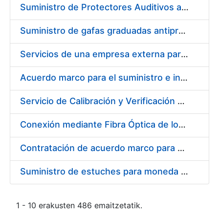
Suministro de Protectores Auditivos a medida para las personas trabajadoras de los Centros de Trabajo de Madrid y Burgos
Suministro de gafas graduadas antiproyecciones para los trabajadores de la FNMT-RCM en los centros de trabajo de Madrid y Burgos
Servicios de una empresa externa para el asesoramiento y resolución de los recursos de alzada que se presentan relacionados con procesos de selección para la FNMT-RCM
Acuerdo marco para el suministro e instalación de persianas, estores y otros complementos
Servicio de Calibración y Verificación Externa de los Equipos de Medición del Servicio de Prevención de la FNMT-RCM
Conexión mediante Fibra Óptica de los Centros de Proceso de Datos (CPDs) de las sedes de la FNMT-RCM de Burgos y Madrid
Contratación de acuerdo marco para el Suministro de Material de Electricidad para la Fábrica Nacional de Moneda y Timbre-Real Casa de la Moneda en su centro de trabajo de Burgos
Suministro de estuches para moneda de 30 €
1 - 10 erakusten 486 emaitzetatik.