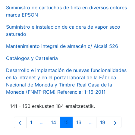
Suministro de cartuchos de tinta en diversos colores
marca EPSON
Suministro e instalación de caldera de vapor seco
saturado
Mantenimiento integral de almacén c/ Alcalá 526
Catálogos y Cartelería
Desarrollo e implantación de nuevas funcionalidades
en la intranet y en el portal laboral de la Fábrica
Nacional de Moneda y Timbre-Real Casa de la
Moneda (FNMT-RCM) Referencia: 1-16-2011
141 - 150 erakusten 184 emaitzetatik.
1
...
14
15
16
...
19
Orrialdea
Intermediate Pages Use TAB to navigate.
Orrialdea
Orrialdea
Orrialdea
Intermediate Pages
Orrialdea