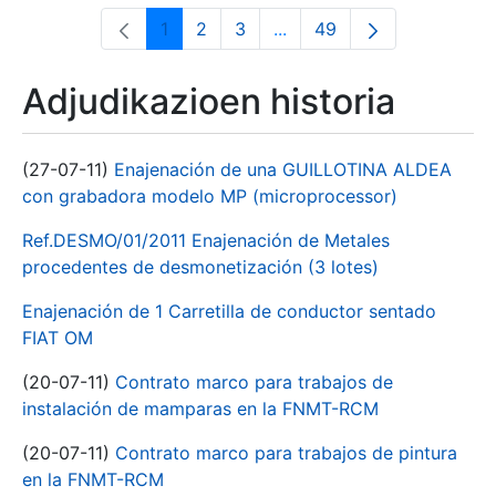
1
2
3
...
49
Orrialdea
Orrialdea
Orrialdea
Intermediate Pages Use T
Orrialdea
Adjudikazioen historia
(27-07-11)
Enajenación de una GUILLOTINA ALDEA
con grabadora modelo MP (microprocessor)
Ref.DESMO/01/2011 Enajenación de Metales
procedentes de desmonetización (3 lotes)
Enajenación de 1 Carretilla de conductor sentado
FIAT OM
(20-07-11)
Contrato marco para trabajos de
instalación de mamparas en la FNMT-RCM
(20-07-11)
Contrato marco para trabajos de pintura
en la FNMT-RCM