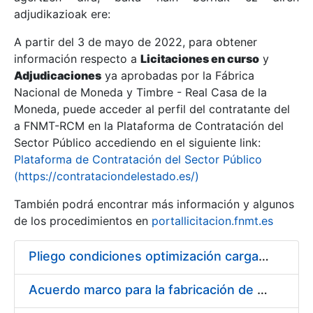
adjudikazioak ere:
A partir del 3 de mayo de 2022, para obtener
Erakutsi/Ezkutatu
información respecto a
Licitaciones en curso
y
Erakutsi/Ezkutatu
Adjudicaciones
ya aprobadas por la Fábrica
Nacional de Moneda y Timbre - Real Casa de la
Erakutsi/Ezkutatu
Moneda, puede acceder al perfil del contratante del
a FNMT-RCM en la Plataforma de Contratación del
Sector Público accediendo en el siguiente link:
Plataforma de Contratación del Sector Público
(https://contrataciondelestado.es/)
También podrá encontrar más información y algunos
de los procedimientos en
portallicitacion.fnmt.es
Pliego condiciones optimización cargas compras firmado
Erakutsi/Ezkutatu
Acuerdo marco para la fabricación de piezas