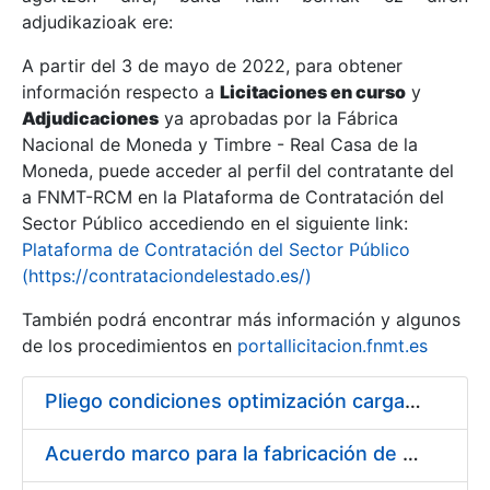
adjudikazioak ere:
A partir del 3 de mayo de 2022, para obtener
Erakutsi/Ezkutatu
información respecto a
Licitaciones en curso
y
Erakutsi/Ezkutatu
Adjudicaciones
ya aprobadas por la Fábrica
Nacional de Moneda y Timbre - Real Casa de la
Erakutsi/Ezkutatu
Moneda, puede acceder al perfil del contratante del
a FNMT-RCM en la Plataforma de Contratación del
Sector Público accediendo en el siguiente link:
Plataforma de Contratación del Sector Público
(https://contrataciondelestado.es/)
También podrá encontrar más información y algunos
de los procedimientos en
portallicitacion.fnmt.es
Pliego condiciones optimización cargas compras firmado
Erakutsi/Ezkutatu
Acuerdo marco para la fabricación de piezas