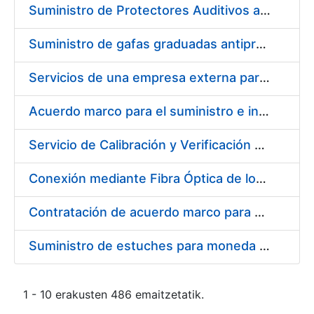
Suministro de Protectores Auditivos a medida para las personas trabajadoras de los Centros de Trabajo de Madrid y Burgos
Suministro de gafas graduadas antiproyecciones para los trabajadores de la FNMT-RCM en los centros de trabajo de Madrid y Burgos
Servicios de una empresa externa para el asesoramiento y resolución de los recursos de alzada que se presentan relacionados con procesos de selección para la FNMT-RCM
Acuerdo marco para el suministro e instalación de persianas, estores y otros complementos
Servicio de Calibración y Verificación Externa de los Equipos de Medición del Servicio de Prevención de la FNMT-RCM
Conexión mediante Fibra Óptica de los Centros de Proceso de Datos (CPDs) de las sedes de la FNMT-RCM de Burgos y Madrid
Contratación de acuerdo marco para el Suministro de Material de Electricidad para la Fábrica Nacional de Moneda y Timbre-Real Casa de la Moneda en su centro de trabajo de Burgos
Suministro de estuches para moneda de 30 €
1 - 10 erakusten 486 emaitzetatik.