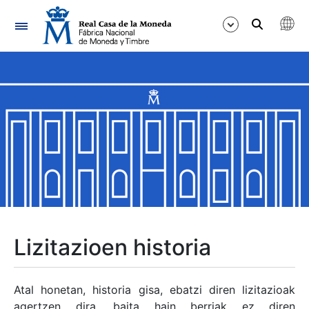
Nabigazioa
Erakutsi/Ezkutatu
Erakutsi/Ezkutatu
Erakutsi/Ezkutatu
Erakutsi/Ezkutatu
Erakutsi/Ezkutatu
Lizitazioen historia
Erakutsi/Ezkutatu
Atal honetan, historia gisa, ebatzi diren lizitazioak
agertzen dira, baita hain berriak ez diren