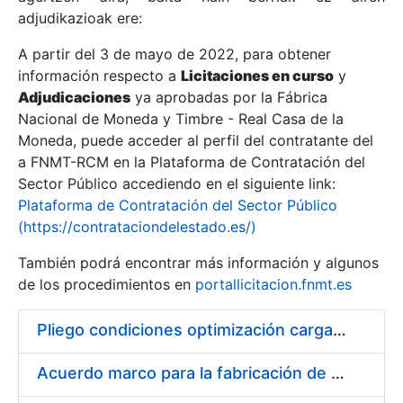
adjudikazioak ere:
A partir del 3 de mayo de 2022, para obtener
Erakutsi/Ezkutatu
información respecto a
Licitaciones en curso
y
Erakutsi/Ezkutatu
Adjudicaciones
ya aprobadas por la Fábrica
Nacional de Moneda y Timbre - Real Casa de la
Erakutsi/Ezkutatu
Moneda, puede acceder al perfil del contratante del
a FNMT-RCM en la Plataforma de Contratación del
Sector Público accediendo en el siguiente link:
Plataforma de Contratación del Sector Público
(https://contrataciondelestado.es/)
También podrá encontrar más información y algunos
de los procedimientos en
portallicitacion.fnmt.es
Pliego condiciones optimización cargas compras firmado
Erakutsi/Ezkutatu
Acuerdo marco para la fabricación de piezas