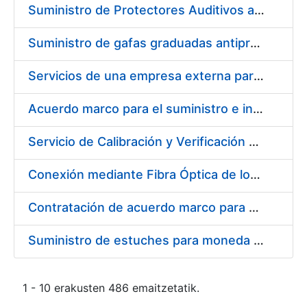
Suministro de Protectores Auditivos a medida para las personas trabajadoras de los Centros de Trabajo de Madrid y Burgos
Suministro de gafas graduadas antiproyecciones para los trabajadores de la FNMT-RCM en los centros de trabajo de Madrid y Burgos
Servicios de una empresa externa para el asesoramiento y resolución de los recursos de alzada que se presentan relacionados con procesos de selección para la FNMT-RCM
Acuerdo marco para el suministro e instalación de persianas, estores y otros complementos
Servicio de Calibración y Verificación Externa de los Equipos de Medición del Servicio de Prevención de la FNMT-RCM
Conexión mediante Fibra Óptica de los Centros de Proceso de Datos (CPDs) de las sedes de la FNMT-RCM de Burgos y Madrid
Contratación de acuerdo marco para el Suministro de Material de Electricidad para la Fábrica Nacional de Moneda y Timbre-Real Casa de la Moneda en su centro de trabajo de Burgos
Suministro de estuches para moneda de 30 €
1 - 10 erakusten 486 emaitzetatik.