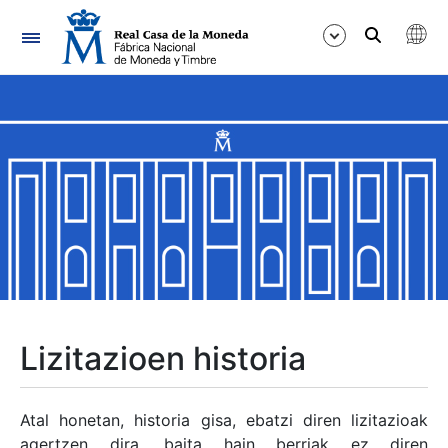
Nabigazioa
Erakutsi/Ezkutatu
Erakutsi/Ezkutatu
Erakutsi/Ezkutatu
Erakutsi/Ezkutatu
Erakutsi/Ezkutatu
Lizitazioen historia
Erakutsi/Ezkutatu
Atal honetan, historia gisa, ebatzi diren lizitazioak
agertzen dira, baita hain berriak ez diren