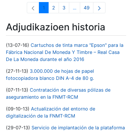
1
2
3
...
49
Orrialdea
Orrialdea
Orrialdea
Intermediate Pages Use T
Orrialdea
Adjudikazioen historia
(13-07-16)
Cartuchos de tinta marca "Epson" para la
Fábrica Nacional De Moneda Y Timbre – Real Casa
De La Moneda durante el año 2016
(27-11-13)
3.000.000 de hojas de papel
fotocopiadora blanco DIN A-4 de 80 g.
(07-11-13)
Contratación de diversas pólizas de
aseguramiento en la FNMT-RCM
(09-10-13)
Actualización del entorno de
digitalización de la FNMT-RCM
(29-07-13)
Servicio de implantación de la plataforma