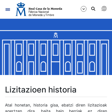
Nabigazioa
Erakutsi/Ezkutatu
Erakutsi/Ezkutatu
Erakutsi/Ezkutatu
Erakutsi/Ezkutatu
Erakutsi/Ezkutatu
Lizitazioen historia
Erakutsi/Ezkutatu
Atal honetan, historia gisa, ebatzi diren lizitazioak
agertzen dira, baita hain berriak ez diren