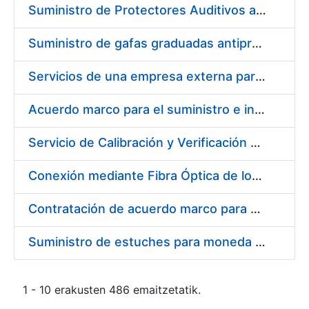
Suministro de Protectores Auditivos a medida para las personas trabajadoras de los Centros de Trabajo de Madrid y Burgos
Suministro de gafas graduadas antiproyecciones para los trabajadores de la FNMT-RCM en los centros de trabajo de Madrid y Burgos
Servicios de una empresa externa para el asesoramiento y resolución de los recursos de alzada que se presentan relacionados con procesos de selección para la FNMT-RCM
Acuerdo marco para el suministro e instalación de persianas, estores y otros complementos
Servicio de Calibración y Verificación Externa de los Equipos de Medición del Servicio de Prevención de la FNMT-RCM
Conexión mediante Fibra Óptica de los Centros de Proceso de Datos (CPDs) de las sedes de la FNMT-RCM de Burgos y Madrid
Contratación de acuerdo marco para el Suministro de Material de Electricidad para la Fábrica Nacional de Moneda y Timbre-Real Casa de la Moneda en su centro de trabajo de Burgos
Suministro de estuches para moneda de 30 €
1 - 10 erakusten 486 emaitzetatik.