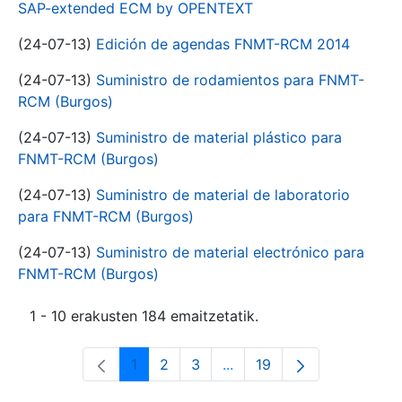
SAP-extended ECM by OPENTEXT
(24-07-13)
Edición de agendas FNMT-RCM 2014
(24-07-13)
Suministro de rodamientos para FNMT-
RCM (Burgos)
(24-07-13)
Suministro de material plástico para
FNMT-RCM (Burgos)
(24-07-13)
Suministro de material de laboratorio
para FNMT-RCM (Burgos)
(24-07-13)
Suministro de material electrónico para
FNMT-RCM (Burgos)
1 - 10 erakusten 184 emaitzetatik.
1
2
3
...
19
Orrialdea
Orrialdea
Orrialdea
Intermediate Pages Use T
Orrialdea