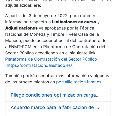
adjudikazioak ere:
A partir del 3 de mayo de 2022, para obtener
Erakutsi/Ezkutatu
información respecto a
Licitaciones en curso
y
Erakutsi/Ezkutatu
Adjudicaciones
ya aprobadas por la Fábrica
Nacional de Moneda y Timbre - Real Casa de la
Erakutsi/Ezkutatu
Moneda, puede acceder al perfil del contratante del
a FNMT-RCM en la Plataforma de Contratación del
Sector Público accediendo en el siguiente link:
Plataforma de Contratación del Sector Público
(https://contrataciondelestado.es/)
También podrá encontrar más información y algunos
de los procedimientos en
portallicitacion.fnmt.es
Pliego condiciones optimización cargas compras firmado
Erakutsi/Ezkutatu
Acuerdo marco para la fabricación de piezas