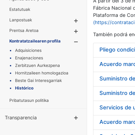
A partir del 3 de
Fábrica Nacional 
Estatutuak
Plataforma de Cont
Lanpostuak
Erakutsi/Ezkuta
(https://contratac
Prentsa Aretoa
Erakutsi/Ezkuta
También podrá enc
Kontratatzailearen profila
Erakutsi/Ezkut
Pliego condic
Adquisiciones
Enajenaciones
Acuerdo marco
Zerbitzuen Aurkezpena
Hornitzaileen homologazioa
Beste Gai Interesgarriak
Histórico
Pribatutasun politika
Transparencia
Erakutsi/Ezku
Acuerdo marco