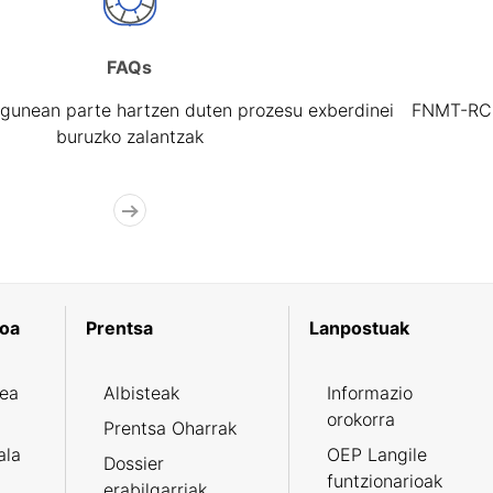
FAQs
gunean parte hartzen duten prozesu exberdinei
FNMT-RCM 
buruzko zalantzak
koa
Prentsa
Lanpostuak
zea
Albisteak
Informazio
orokorra
Prentsa Oharrak
ala
OEP Langile
Dossier
funtzionarioak
erabilgarriak