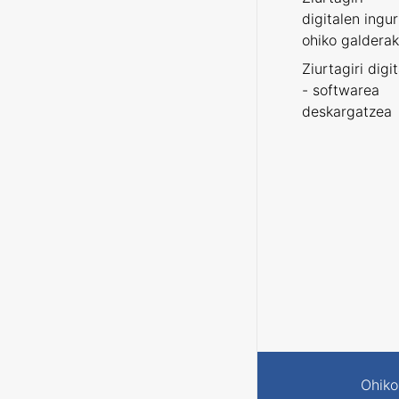
digitalen ingu
ohiko galderak
Ziurtagiri digi
- softwarea
deskargatzea
Ohiko