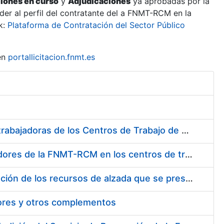
ciones en curso
y
Adjudicaciones
ya aprobadas por la
er al perfil del contratante del a FNMT-RCM en la
k:
Plataforma de Contratación del Sector Público
en
portallicitacion.fnmt.es
Suministro de Protectores Auditivos a medida para las personas trabajadoras de los Centros de Trabajo de Madrid y Burgos
Suministro de gafas graduadas antiproyecciones para los trabajadores de la FNMT-RCM en los centros de trabajo de Madrid y Burgos
Servicios de una empresa externa para el asesoramiento y resolución de los recursos de alzada que se presentan relacionados con procesos de selección para la FNMT-RCM
tores y otros complementos