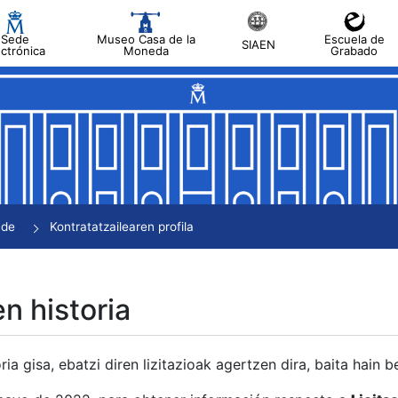
Sede
Museo Casa de la
Escuela de
SIAEN
ectrónica
Moneda
Grabado
tatu
tatu
tatu
tatu
nde
Kontratatzailearen profila
tatu
en historia
ria gisa, ebatzi diren lizitazioak agertzen dira, baita hain 
tu