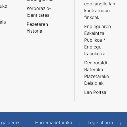
edo langile lan-
ruko
Korporazio-
kontratudun
Identitatea
finkoak
tala
Pezetaren
Enpleguaren
historia
Eskaintza
Publikoa /
Enplegu
Iraunkorra
Denboraldi
Baterako
Plazetarako
Deialdiak
Lan Poltsa
 galderak
Harremanetarako
Lege oharra