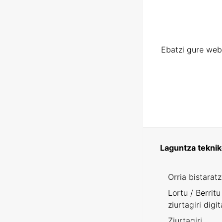
Ebatzi gure web
Laguntza tekni
Orria bistarat
Lortu / Berritu
ziurtagiri digit
Ziurtagiri