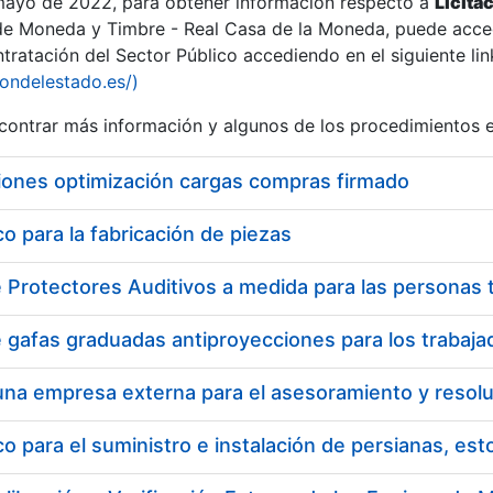
 mayo de 2022, para obtener información respecto a
Licita
de Moneda y Timbre - Real Casa de la Moneda, puede acced
ratación del Sector Público accediendo en el siguiente lin
tu
iondelestado.es/)
tu
ontrar más información y algunos de los procedimientos 
atu
iones optimización cargas compras firmado
 para la fabricación de piezas
tatu
 para el suministro e instalación de persianas, es