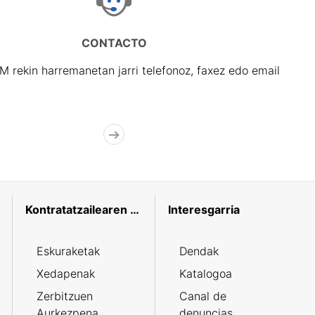
CONTACTO
rekin harremanetan jarri telefonoz, faxez edo email
Kontratatzailearen profila
Interesgarria
Eskuraketak
Dendak
Xedapenak
Katalogoa
Zerbitzuen
Canal de
Aurkezpena
denuncias