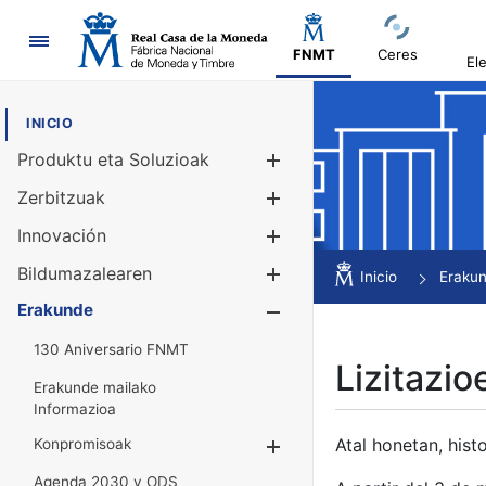
Nabigazioa
FNMT
Ceres
El
INICIO
Produktu eta Soluzioak
Erakutsi/Ezku
Zerbitzuak
Erakutsi/Ezku
Innovación
Erakutsi/Ezku
Bildumazalearen
Erakutsi/Ezku
Inicio
Eraku
Erakunde
Erakutsi/Ezku
130 Aniversario FNMT
Lizitazio
Erakunde mailako
Informazioa
Atal honetan, histo
Konpromisoak
Erakutsi/Ezkuta
Agenda 2030 y ODS