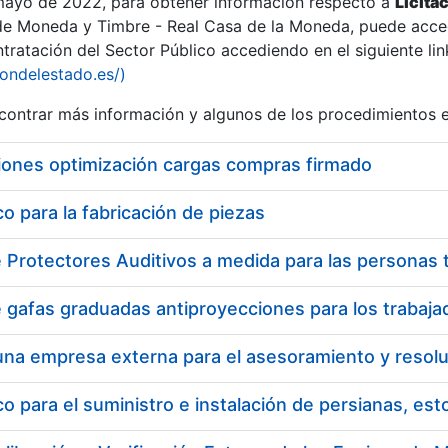
 mayo de 2022, para obtener información respecto a
Licita
de Moneda y Timbre - Real Casa de la Moneda, puede acced
ratación del Sector Público accediendo en el siguiente lin
tu
iondelestado.es/)
tu
ontrar más información y algunos de los procedimientos 
atu
iones optimización cargas compras firmado
 para la fabricación de piezas
tatu
 para el suministro e instalación de persianas, es