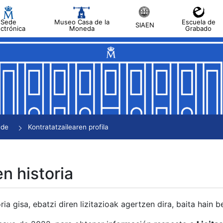
Sede
Museo Casa de la
Escuela de
SIAEN
ectrónica
Moneda
Grabado
tatu
tatu
tatu
tatu
nde
Kontratatzailearen profila
tatu
en historia
ria gisa, ebatzi diren lizitazioak agertzen dira, baita hain 
tu