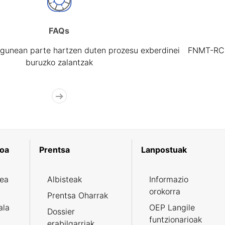
FAQs
gunean parte hartzen duten prozesu exberdinei
FNMT-RCM 
buruzko zalantzak
koa
Prentsa
Lanpostuak
zea
Albisteak
Informazio
orokorra
Prentsa Oharrak
ala
OEP Langile
Dossier
funtzionarioak
erabilgarriak