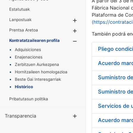
A partir del 3 de
Fábrica Nacional 
Estatutuak
Plataforma de Cont
Lanpostuak
Erakutsi/Ezkuta
(https://contratac
Prentsa Aretoa
Erakutsi/Ezkuta
También podrá enc
Kontratatzailearen profila
Erakutsi/Ezkut
Pliego condic
Adquisiciones
Enajenaciones
Acuerdo marco
Zerbitzuen Aurkezpena
Hornitzaileen homologazioa
Beste Gai Interesgarriak
Histórico
Pribatutasun politika
Transparencia
Erakutsi/Ezku
Acuerdo marco