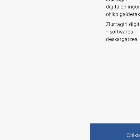
digitalen ingu
ohiko galderak
Ziurtagiri digi
- softwarea
deskargatzea
Ohiko