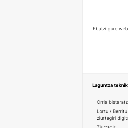
Ebatzi gure web
Laguntza tekni
Orria bistarat
Lortu / Berritu
ziurtagiri digit
Ziurtagiri