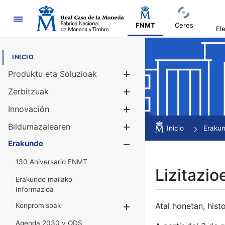
Nabigazioa
FNMT
Ceres
El
INICIO
Produktu eta Soluzioak
Erakutsi/Ezku
Zerbitzuak
Erakutsi/Ezku
Innovación
Erakutsi/Ezku
Bildumazalearen
Erakutsi/Ezku
Inicio
Eraku
Erakunde
Erakutsi/Ezku
130 Aniversario FNMT
Lizitazio
Erakunde mailako
Informazioa
Atal honetan, histo
Konpromisoak
Erakutsi/Ezkuta
Agenda 2030 y ODS