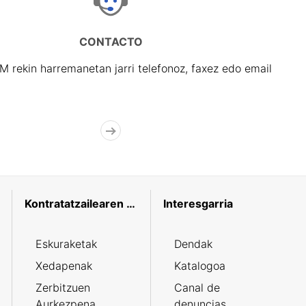
CONTACTO
rekin harremanetan jarri telefonoz, faxez edo email
Kontratatzailearen profila
Interesgarria
Eskuraketak
Dendak
Xedapenak
Katalogoa
Zerbitzuen
Canal de
Aurkezpena
denuncias