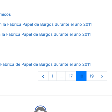
ímicos
en la Fábrica Papel de Burgos durante el año 2011
en la Fábrica Papel de Burgos durante el año 2011
la Fábrica de Papel de Burgos durante el año 2011
1
...
17
18
19
Orrialdea
Intermediate Pages Use TA
Orrialdea
Orrialdea
Orrialdea