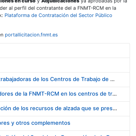
ciones en curso
y
Adjudicaciones
ya aprobadas por la
er al perfil del contratante del a FNMT-RCM en la
k:
Plataforma de Contratación del Sector Público
en
portallicitacion.fnmt.es
Suministro de Protectores Auditivos a medida para las personas trabajadoras de los Centros de Trabajo de Madrid y Burgos
Suministro de gafas graduadas antiproyecciones para los trabajadores de la FNMT-RCM en los centros de trabajo de Madrid y Burgos
Servicios de una empresa externa para el asesoramiento y resolución de los recursos de alzada que se presentan relacionados con procesos de selección para la FNMT-RCM
tores y otros complementos