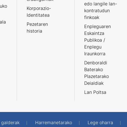
edo langile lan-
ruko
Korporazio-
kontratudun
Identitatea
finkoak
tala
Pezetaren
Enpleguaren
historia
Eskaintza
Publikoa /
Enplegu
Iraunkorra
Denboraldi
Baterako
Plazetarako
Deialdiak
Lan Poltsa
 galderak
Harremanetarako
Lege oharra