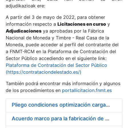
adjudikazioak ere:
A partir del 3 de mayo de 2022, para obtener
Erakutsi/Ezkutatu
información respecto a
Licitaciones en curso
y
Erakutsi/Ezkutatu
Adjudicaciones
ya aprobadas por la Fábrica
Nacional de Moneda y Timbre - Real Casa de la
Erakutsi/Ezkutatu
Moneda, puede acceder al perfil del contratante del
a FNMT-RCM en la Plataforma de Contratación del
Sector Público accediendo en el siguiente link:
Plataforma de Contratación del Sector Público
(https://contrataciondelestado.es/)
También podrá encontrar más información y algunos
de los procedimientos en
portallicitacion.fnmt.es
Pliego condiciones optimización cargas compras firmado
Erakutsi/Ezkutatu
Acuerdo marco para la fabricación de piezas