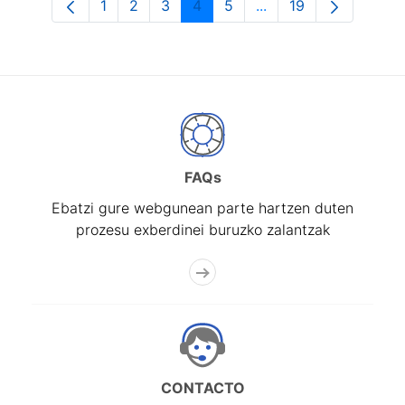
1
2
3
4
5
...
19
Orrialdea
Orrialdea
Orrialdea
Orrialdea
Orrialdea
Intermediate Pages U
Orrialdea
FAQs
Ebatzi gure webgunean parte hartzen duten
prozesu exberdinei buruzko zalantzak
CONTACTO