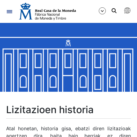
Nabigazioa
Erakutsi/Ezkutatu
Erakutsi/Ezkutatu
Erakutsi/Ezkutatu
Erakutsi/Ezkutatu
Erakutsi/Ezkutatu
Lizitazioen historia
Erakutsi/Ezkutatu
Atal honetan, historia gisa, ebatzi diren lizitazioak
agertzen dira, baita hain berriak ez diren