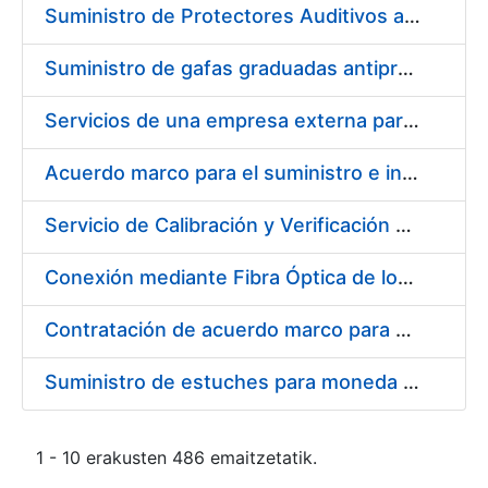
Suministro de Protectores Auditivos a medida para las personas trabajadoras de los Centros de Trabajo de Madrid y Burgos
Suministro de gafas graduadas antiproyecciones para los trabajadores de la FNMT-RCM en los centros de trabajo de Madrid y Burgos
Servicios de una empresa externa para el asesoramiento y resolución de los recursos de alzada que se presentan relacionados con procesos de selección para la FNMT-RCM
Acuerdo marco para el suministro e instalación de persianas, estores y otros complementos
Servicio de Calibración y Verificación Externa de los Equipos de Medición del Servicio de Prevención de la FNMT-RCM
Conexión mediante Fibra Óptica de los Centros de Proceso de Datos (CPDs) de las sedes de la FNMT-RCM de Burgos y Madrid
Contratación de acuerdo marco para el Suministro de Material de Electricidad para la Fábrica Nacional de Moneda y Timbre-Real Casa de la Moneda en su centro de trabajo de Burgos
Suministro de estuches para moneda de 30 €
1 - 10 erakusten 486 emaitzetatik.