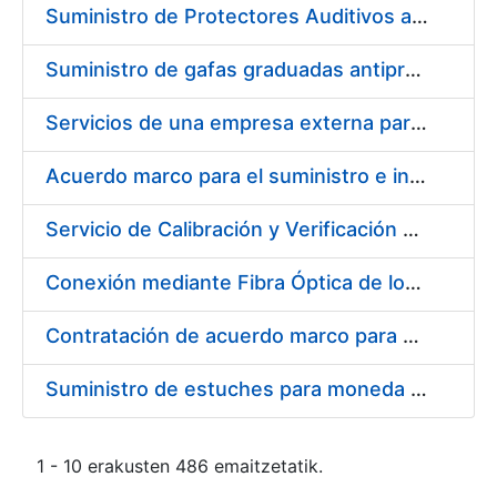
Suministro de Protectores Auditivos a medida para las personas trabajadoras de los Centros de Trabajo de Madrid y Burgos
Suministro de gafas graduadas antiproyecciones para los trabajadores de la FNMT-RCM en los centros de trabajo de Madrid y Burgos
Servicios de una empresa externa para el asesoramiento y resolución de los recursos de alzada que se presentan relacionados con procesos de selección para la FNMT-RCM
Acuerdo marco para el suministro e instalación de persianas, estores y otros complementos
Servicio de Calibración y Verificación Externa de los Equipos de Medición del Servicio de Prevención de la FNMT-RCM
Conexión mediante Fibra Óptica de los Centros de Proceso de Datos (CPDs) de las sedes de la FNMT-RCM de Burgos y Madrid
Contratación de acuerdo marco para el Suministro de Material de Electricidad para la Fábrica Nacional de Moneda y Timbre-Real Casa de la Moneda en su centro de trabajo de Burgos
Suministro de estuches para moneda de 30 €
1 - 10 erakusten 486 emaitzetatik.