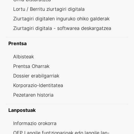
Lortu / Berritu ziurtagiri digitala
Ziurtagiri digitalen inguruko ohiko galderak
Ziurtagiri digitala - softwarea deskargatzea
Prentsa
Albisteak
Prentsa Oharrak
Dossier erabilgarriak
Korporazio-Identitatea
Pezetaren historia
Lanpostuak
Informazio orokorra
OEP Langile funtzionarioak edo langile lan-