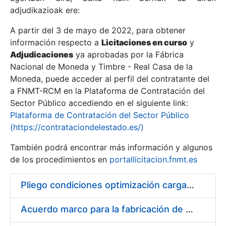
adjudikazioak ere:
A partir del 3 de mayo de 2022, para obtener
Erakutsi/Ezkutatu
información respecto a
Licitaciones en curso
y
Erakutsi/Ezkutatu
Adjudicaciones
ya aprobadas por la Fábrica
Nacional de Moneda y Timbre - Real Casa de la
Erakutsi/Ezkutatu
Moneda, puede acceder al perfil del contratante del
a FNMT-RCM en la Plataforma de Contratación del
Sector Público accediendo en el siguiente link:
Plataforma de Contratación del Sector Público
(https://contrataciondelestado.es/)
También podrá encontrar más información y algunos
de los procedimientos en
portallicitacion.fnmt.es
Pliego condiciones optimización cargas compras firmado
Erakutsi/Ezkutatu
Acuerdo marco para la fabricación de piezas