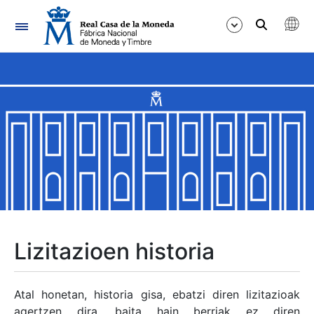
Nabigazioa
Erakutsi/Ezkutatu
Erakutsi/Ezkutatu
Erakutsi/Ezkutatu
Erakutsi/Ezkutatu
Erakutsi/Ezkutatu
Lizitazioen historia
Erakutsi/Ezkutatu
Atal honetan, historia gisa, ebatzi diren lizitazioak
agertzen dira, baita hain berriak ez diren