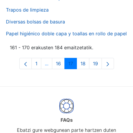
Trapos de limpieza
Diversas bolsas de basura
Papel higiénico doble capa y toallas en rollo de papel
161 - 170 erakusten 184 emaitzetatik.
1
...
16
17
18
19
Orrialdea
Intermediate Pages Use TAB to naviga
Orrialdea
Orrialdea
Orrialdea
Orrialdea
FAQs
Ebatzi gure webgunean parte hartzen duten