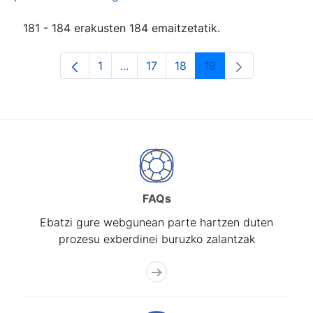
181 - 184 erakusten 184 emaitzetatik.
1
...
17
18
19
Orrialdea
Intermediate Pages Use TAB to navi
Orrialdea
Orrialdea
Orrialdea
FAQs
Ebatzi gure webgunean parte hartzen duten
prozesu exberdinei buruzko zalantzak