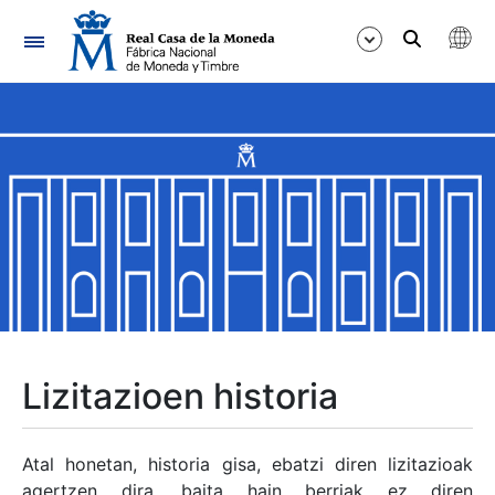
Nabigazioa
Erakutsi/Ezkutatu
Erakutsi/Ezkutatu
Erakutsi/Ezkutatu
Erakutsi/Ezkutatu
Erakutsi/Ezkutatu
Lizitazioen historia
Erakutsi/Ezkutatu
Atal honetan, historia gisa, ebatzi diren lizitazioak
agertzen dira, baita hain berriak ez diren