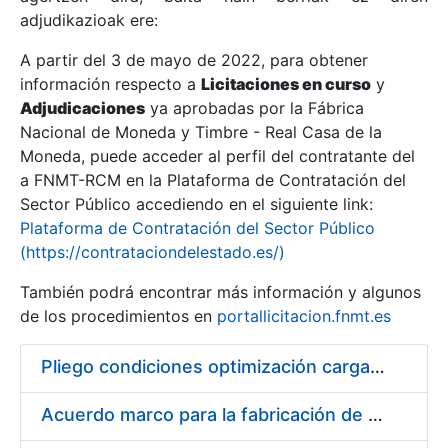
adjudikazioak ere:
A partir del 3 de mayo de 2022, para obtener
Erakutsi/Ezkutatu
información respecto a
Licitaciones en curso
y
Erakutsi/Ezkutatu
Adjudicaciones
ya aprobadas por la Fábrica
Nacional de Moneda y Timbre - Real Casa de la
Erakutsi/Ezkutatu
Moneda, puede acceder al perfil del contratante del
a FNMT-RCM en la Plataforma de Contratación del
Sector Público accediendo en el siguiente link:
Plataforma de Contratación del Sector Público
(https://contrataciondelestado.es/)
También podrá encontrar más información y algunos
de los procedimientos en
portallicitacion.fnmt.es
Pliego condiciones optimización cargas compras firmado
Erakutsi/Ezkutatu
Acuerdo marco para la fabricación de piezas