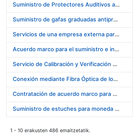
Suministro de Protectores Auditivos a medida para las personas trabajadoras de los Centros de Trabajo de Madrid y Burgos
Suministro de gafas graduadas antiproyecciones para los trabajadores de la FNMT-RCM en los centros de trabajo de Madrid y Burgos
Servicios de una empresa externa para el asesoramiento y resolución de los recursos de alzada que se presentan relacionados con procesos de selección para la FNMT-RCM
Acuerdo marco para el suministro e instalación de persianas, estores y otros complementos
Servicio de Calibración y Verificación Externa de los Equipos de Medición del Servicio de Prevención de la FNMT-RCM
Conexión mediante Fibra Óptica de los Centros de Proceso de Datos (CPDs) de las sedes de la FNMT-RCM de Burgos y Madrid
Contratación de acuerdo marco para el Suministro de Material de Electricidad para la Fábrica Nacional de Moneda y Timbre-Real Casa de la Moneda en su centro de trabajo de Burgos
Suministro de estuches para moneda de 30 €
1 - 10 erakusten 486 emaitzetatik.