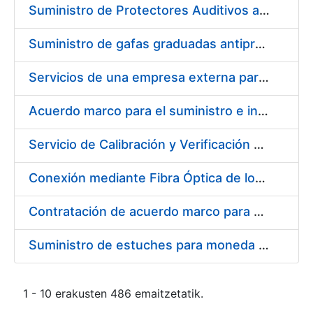
Suministro de Protectores Auditivos a medida para las personas trabajadoras de los Centros de Trabajo de Madrid y Burgos
Suministro de gafas graduadas antiproyecciones para los trabajadores de la FNMT-RCM en los centros de trabajo de Madrid y Burgos
Servicios de una empresa externa para el asesoramiento y resolución de los recursos de alzada que se presentan relacionados con procesos de selección para la FNMT-RCM
Acuerdo marco para el suministro e instalación de persianas, estores y otros complementos
Servicio de Calibración y Verificación Externa de los Equipos de Medición del Servicio de Prevención de la FNMT-RCM
Conexión mediante Fibra Óptica de los Centros de Proceso de Datos (CPDs) de las sedes de la FNMT-RCM de Burgos y Madrid
Contratación de acuerdo marco para el Suministro de Material de Electricidad para la Fábrica Nacional de Moneda y Timbre-Real Casa de la Moneda en su centro de trabajo de Burgos
Suministro de estuches para moneda de 30 €
1 - 10 erakusten 486 emaitzetatik.