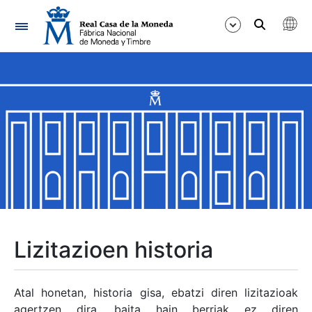
Nabigazioa
Erakutsi/Ezkutatu
Erakutsi/Ezkutatu
Erakutsi/Ezkutatu
Erakutsi/Ezkutatu
Erakutsi/Ezkutatu
Lizitazioen historia
Erakutsi/Ezkutatu
Atal honetan, historia gisa, ebatzi diren lizitazioak
agertzen dira, baita hain berriak ez diren