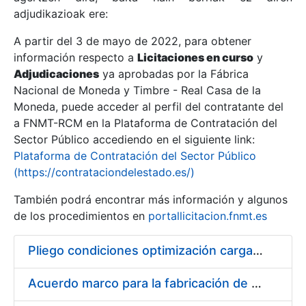
adjudikazioak ere:
A partir del 3 de mayo de 2022, para obtener
Erakutsi/Ezkutatu
información respecto a
Licitaciones en curso
y
Erakutsi/Ezkutatu
Adjudicaciones
ya aprobadas por la Fábrica
Nacional de Moneda y Timbre - Real Casa de la
Erakutsi/Ezkutatu
Moneda, puede acceder al perfil del contratante del
a FNMT-RCM en la Plataforma de Contratación del
Sector Público accediendo en el siguiente link:
Plataforma de Contratación del Sector Público
(https://contrataciondelestado.es/)
También podrá encontrar más información y algunos
de los procedimientos en
portallicitacion.fnmt.es
Pliego condiciones optimización cargas compras firmado
Erakutsi/Ezkutatu
Acuerdo marco para la fabricación de piezas