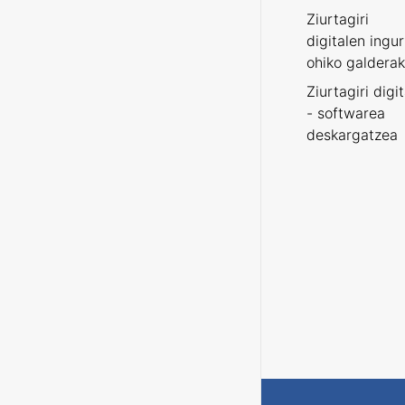
Ziurtagiri
digitalen ingu
ohiko galderak
Ziurtagiri digi
- softwarea
deskargatzea