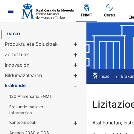
Nabigazioa
FNMT
Ceres
El
INICIO
Produktu eta Soluzioak
Erakutsi/Ezku
Zerbitzuak
Erakutsi/Ezku
Innovación
Erakutsi/Ezku
Bildumazalearen
Erakutsi/Ezku
Inicio
Eraku
Erakunde
Erakutsi/Ezku
130 Aniversario FNMT
Lizitazio
Erakunde mailako
Informazioa
Atal honetan, histo
Konpromisoak
Erakutsi/Ezkuta
Agenda 2030 y ODS