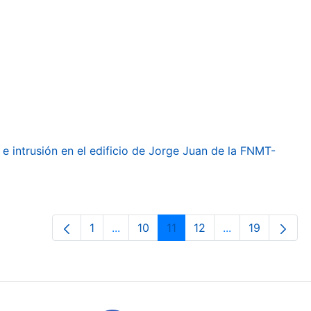
e intrusión en el edificio de Jorge Juan de la FNMT-
1
...
10
11
12
...
19
Orrialdea
Intermediate Pages Use TAB to navig
Orrialdea
Orrialdea
Orrialdea
Intermediate Pa
Orrialdea