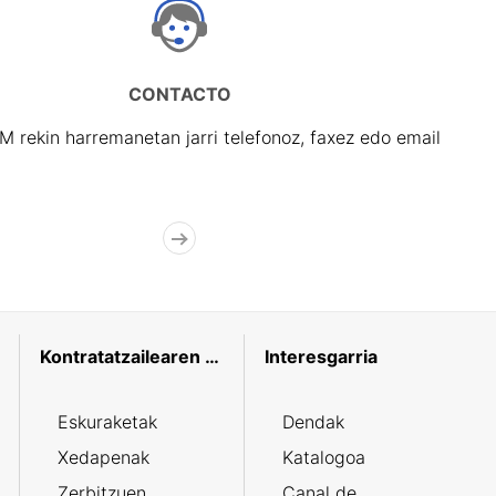
CONTACTO
rekin harremanetan jarri telefonoz, faxez edo email
Kontratatzailearen profila
Interesgarria
Eskuraketak
Dendak
Xedapenak
Katalogoa
Zerbitzuen
Canal de