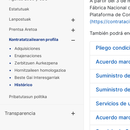
A partir del 3 de
Fábrica Nacional 
Estatutuak
Plataforma de Cont
Lanpostuak
Erakutsi/Ezkuta
(https://contratac
Prentsa Aretoa
Erakutsi/Ezkuta
También podrá enc
Kontratatzailearen profila
Erakutsi/Ezkut
Pliego condic
Adquisiciones
Enajenaciones
Acuerdo marco
Zerbitzuen Aurkezpena
Hornitzaileen homologazioa
Beste Gai Interesgarriak
Histórico
Pribatutasun politika
Transparencia
Erakutsi/Ezku
Acuerdo marco