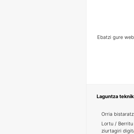
Ebatzi gure web
Laguntza tekni
Orria bistarat
Lortu / Berritu
ziurtagiri digit