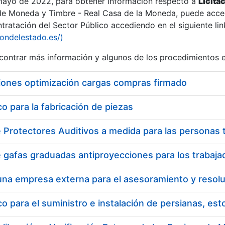
 mayo de 2022, para obtener información respecto a
Licita
de Moneda y Timbre - Real Casa de la Moneda, puede acced
ratación del Sector Público accediendo en el siguiente lin
tu
iondelestado.es/)
tu
ontrar más información y algunos de los procedimientos 
atu
iones optimización cargas compras firmado
 para la fabricación de piezas
tatu
 para el suministro e instalación de persianas, es