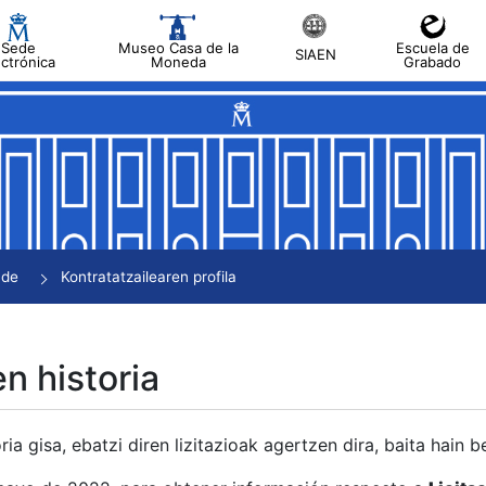
Sede
Museo Casa de la
Escuela de
SIAEN
ectrónica
Moneda
Grabado
tatu
tatu
tatu
tatu
nde
Kontratatzailearen profila
tatu
en historia
ria gisa, ebatzi diren lizitazioak agertzen dira, baita hain 
tu