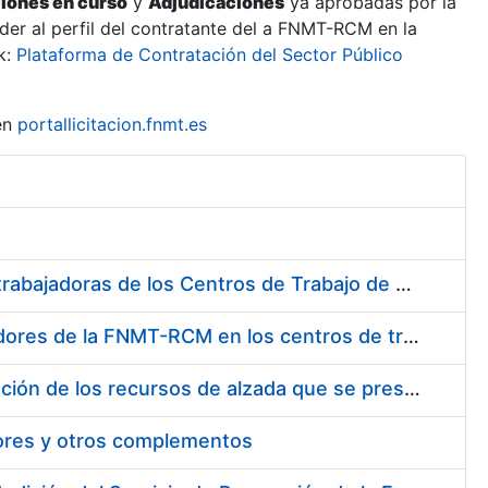
ciones en curso
y
Adjudicaciones
ya aprobadas por la
er al perfil del contratante del a FNMT-RCM en la
k:
Plataforma de Contratación del Sector Público
en
portallicitacion.fnmt.es
Suministro de Protectores Auditivos a medida para las personas trabajadoras de los Centros de Trabajo de Madrid y Burgos
Suministro de gafas graduadas antiproyecciones para los trabajadores de la FNMT-RCM en los centros de trabajo de Madrid y Burgos
Servicios de una empresa externa para el asesoramiento y resolución de los recursos de alzada que se presentan relacionados con procesos de selección para la FNMT-RCM
tores y otros complementos