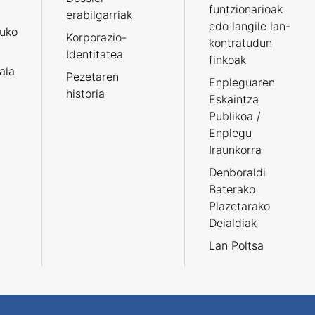
funtzionarioak
erabilgarriak
edo langile lan-
ruko
Korporazio-
kontratudun
Identitatea
finkoak
tala
Pezetaren
Enpleguaren
historia
Eskaintza
Publikoa /
Enplegu
Iraunkorra
Denboraldi
Baterako
Plazetarako
Deialdiak
Lan Poltsa