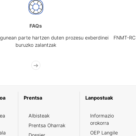
FAQs
gunean parte hartzen duten prozesu exberdinei
FNMT-RCM 
buruzko zalantzak
koa
Prentsa
Lanpostuak
zea
Albisteak
Informazio
orokorra
Prentsa Oharrak
ala
OEP Langile
Dossier