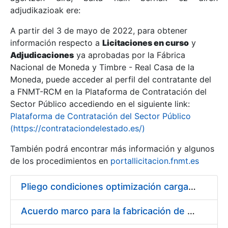
adjudikazioak ere:
A partir del 3 de mayo de 2022, para obtener
Erakutsi/Ezkutatu
información respecto a
Licitaciones en curso
y
Erakutsi/Ezkutatu
Adjudicaciones
ya aprobadas por la Fábrica
Nacional de Moneda y Timbre - Real Casa de la
Erakutsi/Ezkutatu
Moneda, puede acceder al perfil del contratante del
a FNMT-RCM en la Plataforma de Contratación del
Sector Público accediendo en el siguiente link:
Plataforma de Contratación del Sector Público
(https://contrataciondelestado.es/)
También podrá encontrar más información y algunos
de los procedimientos en
portallicitacion.fnmt.es
Pliego condiciones optimización cargas compras firmado
Erakutsi/Ezkutatu
Acuerdo marco para la fabricación de piezas