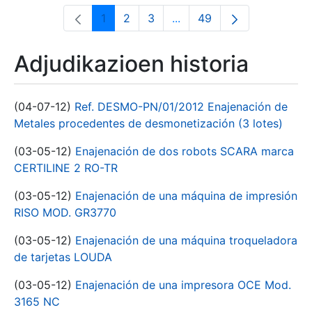
1
2
3
...
49
Orrialdea
Orrialdea
Orrialdea
Intermediate Pages Use T
Orrialdea
Adjudikazioen historia
(04-07-12)
Ref. DESMO-PN/01/2012 Enajenación de
Metales procedentes de desmonetización (3 lotes)
(03-05-12)
Enajenación de dos robots SCARA marca
CERTILINE 2 RO-TR
(03-05-12)
Enajenación de una máquina de impresión
RISO MOD. GR3770
(03-05-12)
Enajenación de una máquina troqueladora
de tarjetas LOUDA
(03-05-12)
Enajenación de una impresora OCE Mod.
3165 NC