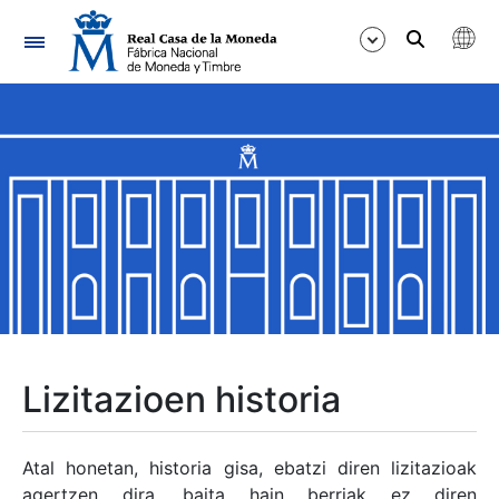
Nabigazioa
Erakutsi/Ezkutatu
Erakutsi/Ezkutatu
Erakutsi/Ezkutatu
Erakutsi/Ezkutatu
Erakutsi/Ezkutatu
Lizitazioen historia
Erakutsi/Ezkutatu
Atal honetan, historia gisa, ebatzi diren lizitazioak
agertzen dira, baita hain berriak ez diren