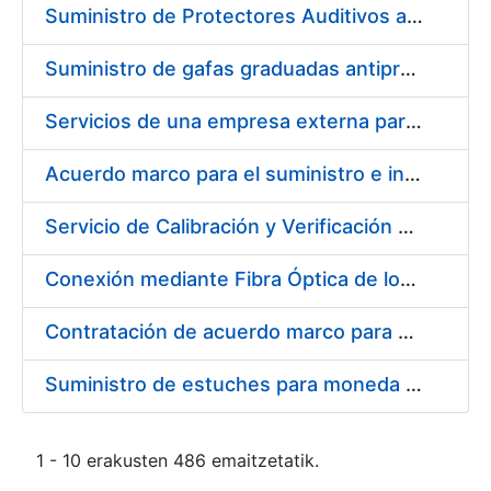
Suministro de Protectores Auditivos a medida para las personas trabajadoras de los Centros de Trabajo de Madrid y Burgos
Suministro de gafas graduadas antiproyecciones para los trabajadores de la FNMT-RCM en los centros de trabajo de Madrid y Burgos
Servicios de una empresa externa para el asesoramiento y resolución de los recursos de alzada que se presentan relacionados con procesos de selección para la FNMT-RCM
Acuerdo marco para el suministro e instalación de persianas, estores y otros complementos
Servicio de Calibración y Verificación Externa de los Equipos de Medición del Servicio de Prevención de la FNMT-RCM
Conexión mediante Fibra Óptica de los Centros de Proceso de Datos (CPDs) de las sedes de la FNMT-RCM de Burgos y Madrid
Contratación de acuerdo marco para el Suministro de Material de Electricidad para la Fábrica Nacional de Moneda y Timbre-Real Casa de la Moneda en su centro de trabajo de Burgos
Suministro de estuches para moneda de 30 €
1 - 10 erakusten 486 emaitzetatik.