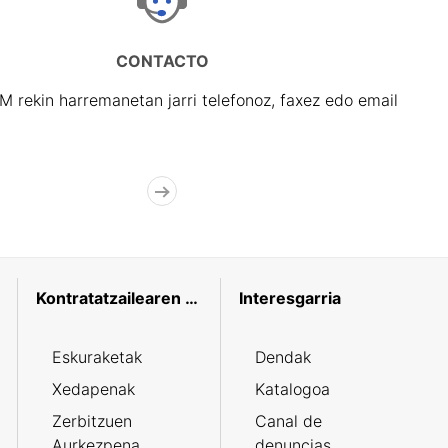
CONTACTO
rekin harremanetan jarri telefonoz, faxez edo email
Kontratatzailearen profila
Interesgarria
Eskuraketak
Dendak
Xedapenak
Katalogoa
Zerbitzuen
Canal de
Aurkezpena
denuncias