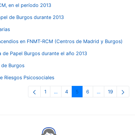
CM, en el período 2013
papel de Burgos durante 2013
arias
 incendios en FNMT-RCM (Centros de Madrid y Burgos)
ca de Papel Burgos durante el año 2013
l de Burgos
e Riesgos Psicosociales
1
...
4
5
6
...
19
Orrialdea
Intermediate Pages Use TAB to nav
Orrialdea
Orrialdea
Orrialdea
Intermediate Pa
Orrialdea