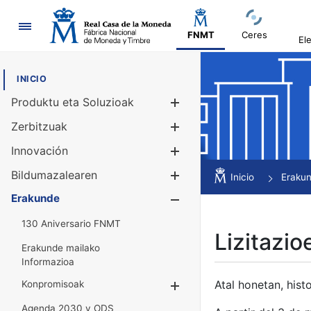
Nabigazioa
FNMT
Ceres
El
INICIO
Produktu eta Soluzioak
Erakutsi/Ezku
Zerbitzuak
Erakutsi/Ezku
Innovación
Erakutsi/Ezku
Bildumazalearen
Erakutsi/Ezku
Inicio
Eraku
Erakunde
Erakutsi/Ezku
130 Aniversario FNMT
Lizitazio
Erakunde mailako
Informazioa
Atal honetan, histo
Konpromisoak
Erakutsi/Ezkuta
Agenda 2030 y ODS