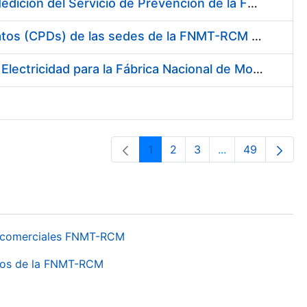
Servicio de Calibración y Verificación Externa de los Equipos de Medición del Servicio de Prevención de la FNMT-RCM
Conexión mediante Fibra Óptica de los Centros de Proceso de Datos (CPDs) de las sedes de la FNMT-RCM de Burgos y Madrid
Contratación de acuerdo marco para el Suministro de Material de Electricidad para la Fábrica Nacional de Moneda y Timbre-Real Casa de la Moneda en su centro de trabajo de Burgos
1
2
3
...
49
Orrialdea
Orrialdea
Orrialdea
Intermediate Pa
Orrialdea
os comerciales FNMT-RCM
ntros de la FNMT-RCM