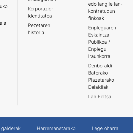
edo langile lan-
ruko
Korporazio-
kontratudun
Identitatea
finkoak
tala
Pezetaren
Enpleguaren
historia
Eskaintza
Publikoa /
Enplegu
Iraunkorra
Denboraldi
Baterako
Plazetarako
Deialdiak
Lan Poltsa
 galderak
Harremanetarako
Lege oharra