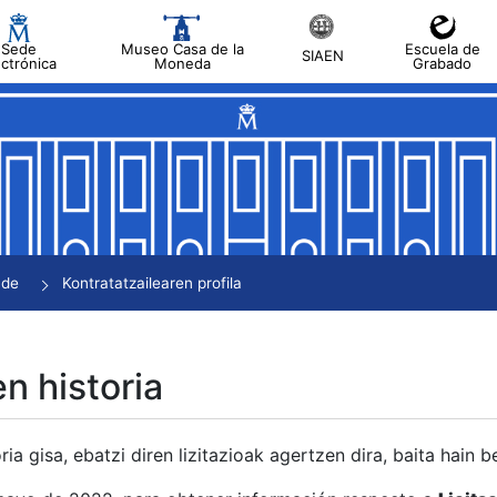
Sede
Museo Casa de la
Escuela de
SIAEN
ectrónica
Moneda
Grabado
tatu
tatu
tatu
tatu
nde
Kontratatzailearen profila
tatu
en historia
ria gisa, ebatzi diren lizitazioak agertzen dira, baita hain 
tu