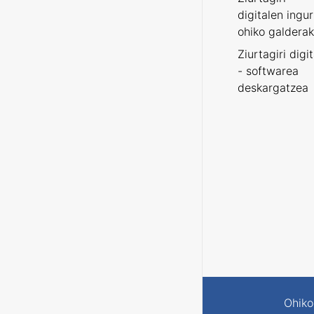
digitalen ingu
ohiko galderak
Ziurtagiri digi
- softwarea
deskargatzea
Ohiko