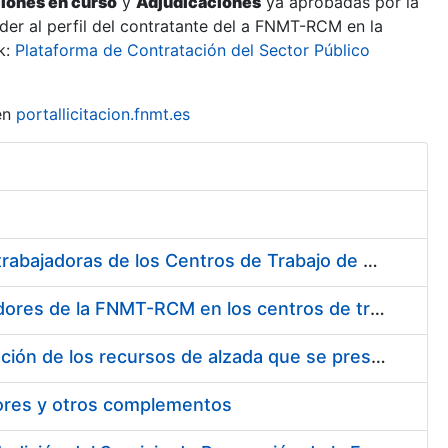
ciones en curso
y
Adjudicaciones
ya aprobadas por la
er al perfil del contratante del a FNMT-RCM en la
k:
Plataforma de Contratación del Sector Público
en
portallicitacion.fnmt.es
Suministro de Protectores Auditivos a medida para las personas trabajadoras de los Centros de Trabajo de Madrid y Burgos
Suministro de gafas graduadas antiproyecciones para los trabajadores de la FNMT-RCM en los centros de trabajo de Madrid y Burgos
Servicios de una empresa externa para el asesoramiento y resolución de los recursos de alzada que se presentan relacionados con procesos de selección para la FNMT-RCM
tores y otros complementos