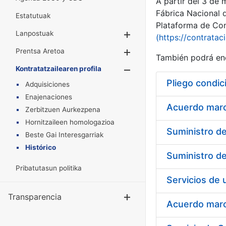
A partir del 3 de
Fábrica Nacional 
Estatutuak
Plataforma de Cont
Lanpostuak
Erakutsi/Ezkuta
(https://contratac
Prentsa Aretoa
Erakutsi/Ezkuta
También podrá enc
Kontratatzailearen profila
Erakutsi/Ezkut
Pliego condic
Adquisiciones
Enajenaciones
Acuerdo marco
Zerbitzuen Aurkezpena
Hornitzaileen homologazioa
Beste Gai Interesgarriak
Histórico
Pribatutasun politika
Transparencia
Erakutsi/Ezku
Acuerdo marco