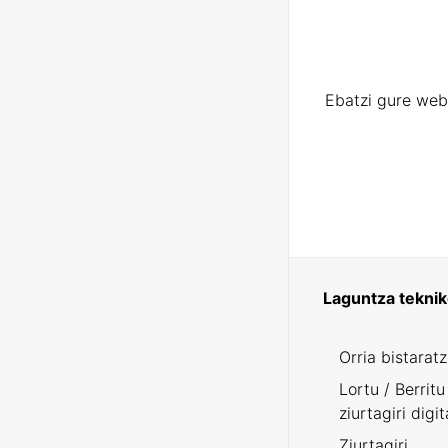
Ebatzi gure web
Laguntza tekni
Orria bistarat
Lortu / Berritu
ziurtagiri digit
Ziurtagiri