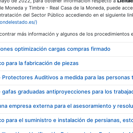
 mayo de 2022, para obtener información respecto a
Licita
de Moneda y Timbre - Real Casa de la Moneda, puede acced
ratación del Sector Público accediendo en el siguiente lin
tu
iondelestado.es/)
tu
ontrar más información y algunos de los procedimientos 
atu
iones optimización cargas compras firmado
 para la fabricación de piezas
tatu
 para el suministro e instalación de persianas, es