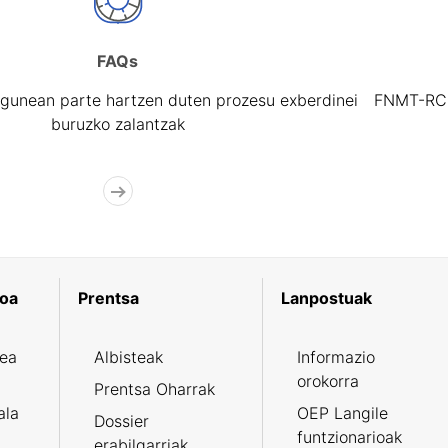
FAQs
gunean parte hartzen duten prozesu exberdinei
FNMT-RCM 
buruzko zalantzak
koa
Prentsa
Lanpostuak
zea
Albisteak
Informazio
orokorra
Prentsa Oharrak
ala
OEP Langile
Dossier
funtzionarioak
erabilgarriak