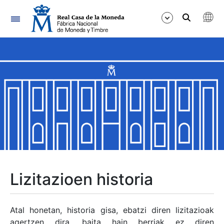
Nabigazioa
Erakutsi/Ezkutatu
Erakutsi/Ezkutatu
Erakutsi/Ezkutatu
Erakutsi/Ezkutatu
Erakutsi/Ezkutatu
Lizitazioen historia
Erakutsi/Ezkutatu
Atal honetan, historia gisa, ebatzi diren lizitazioak
agertzen dira, baita hain berriak ez diren