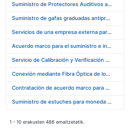
Suministro de Protectores Auditivos a medida para las personas trabajadoras de los Centros de Trabajo de Madrid y Burgos
Suministro de gafas graduadas antiproyecciones para los trabajadores de la FNMT-RCM en los centros de trabajo de Madrid y Burgos
Servicios de una empresa externa para el asesoramiento y resolución de los recursos de alzada que se presentan relacionados con procesos de selección para la FNMT-RCM
Acuerdo marco para el suministro e instalación de persianas, estores y otros complementos
Servicio de Calibración y Verificación Externa de los Equipos de Medición del Servicio de Prevención de la FNMT-RCM
Conexión mediante Fibra Óptica de los Centros de Proceso de Datos (CPDs) de las sedes de la FNMT-RCM de Burgos y Madrid
Contratación de acuerdo marco para el Suministro de Material de Electricidad para la Fábrica Nacional de Moneda y Timbre-Real Casa de la Moneda en su centro de trabajo de Burgos
Suministro de estuches para moneda de 30 €
1 - 10 erakusten 486 emaitzetatik.