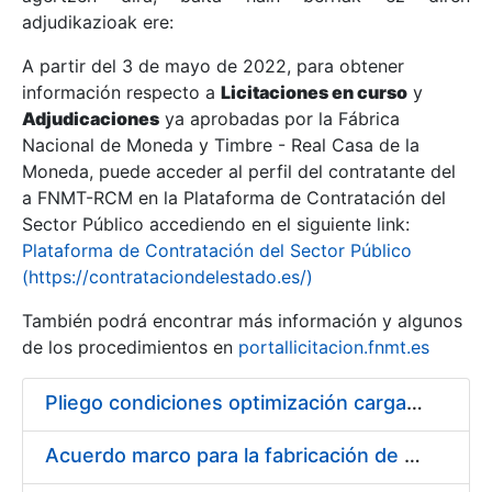
adjudikazioak ere:
A partir del 3 de mayo de 2022, para obtener
Erakutsi/Ezkutatu
información respecto a
Licitaciones en curso
y
Erakutsi/Ezkutatu
Adjudicaciones
ya aprobadas por la Fábrica
Nacional de Moneda y Timbre - Real Casa de la
Erakutsi/Ezkutatu
Moneda, puede acceder al perfil del contratante del
a FNMT-RCM en la Plataforma de Contratación del
Sector Público accediendo en el siguiente link:
Plataforma de Contratación del Sector Público
(https://contrataciondelestado.es/)
También podrá encontrar más información y algunos
de los procedimientos en
portallicitacion.fnmt.es
Pliego condiciones optimización cargas compras firmado
Erakutsi/Ezkutatu
Acuerdo marco para la fabricación de piezas