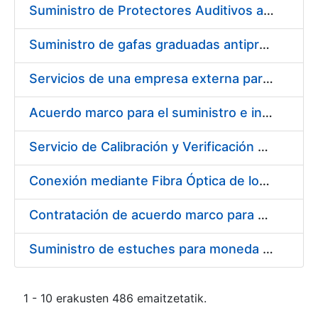
Suministro de Protectores Auditivos a medida para las personas trabajadoras de los Centros de Trabajo de Madrid y Burgos
Suministro de gafas graduadas antiproyecciones para los trabajadores de la FNMT-RCM en los centros de trabajo de Madrid y Burgos
Servicios de una empresa externa para el asesoramiento y resolución de los recursos de alzada que se presentan relacionados con procesos de selección para la FNMT-RCM
Acuerdo marco para el suministro e instalación de persianas, estores y otros complementos
Servicio de Calibración y Verificación Externa de los Equipos de Medición del Servicio de Prevención de la FNMT-RCM
Conexión mediante Fibra Óptica de los Centros de Proceso de Datos (CPDs) de las sedes de la FNMT-RCM de Burgos y Madrid
Contratación de acuerdo marco para el Suministro de Material de Electricidad para la Fábrica Nacional de Moneda y Timbre-Real Casa de la Moneda en su centro de trabajo de Burgos
Suministro de estuches para moneda de 30 €
1 - 10 erakusten 486 emaitzetatik.