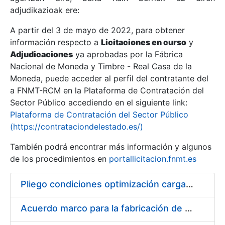
adjudikazioak ere:
A partir del 3 de mayo de 2022, para obtener
Erakutsi/Ezkutatu
información respecto a
Licitaciones en curso
y
Erakutsi/Ezkutatu
Adjudicaciones
ya aprobadas por la Fábrica
Nacional de Moneda y Timbre - Real Casa de la
Erakutsi/Ezkutatu
Moneda, puede acceder al perfil del contratante del
a FNMT-RCM en la Plataforma de Contratación del
Sector Público accediendo en el siguiente link:
Plataforma de Contratación del Sector Público
(https://contrataciondelestado.es/)
También podrá encontrar más información y algunos
de los procedimientos en
portallicitacion.fnmt.es
Pliego condiciones optimización cargas compras firmado
Erakutsi/Ezkutatu
Acuerdo marco para la fabricación de piezas