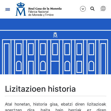
Nabigazioa
Erakutsi/Ezkutatu
Erakutsi/Ezkutatu
Erakutsi/Ezkutatu
Erakutsi/Ezkutatu
Erakutsi/Ezkutatu
Lizitazioen historia
Erakutsi/Ezkutatu
Atal honetan, historia gisa, ebatzi diren lizitazioak
agertzen dira, baita hain berriak ez diren