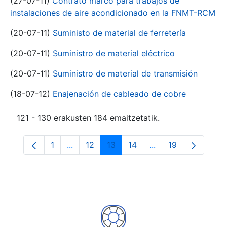
(27-07-11)
Contrato marco para trabajos de
instalaciones de aire acondicionado en la FNMT-RCM
(20-07-11)
Suministo de material de ferretería
(20-07-11)
Suministro de material eléctrico
(20-07-11)
Suministro de material de transmisión
(18-07-12)
Enajenación de cableado de cobre
121 - 130 erakusten 184 emaitzetatik.
1
...
12
13
14
...
19
Orrialdea
Intermediate Pages Use TAB to navigate.
Orrialdea
Orrialdea
Orrialdea
Intermediate Pages
Orrialdea