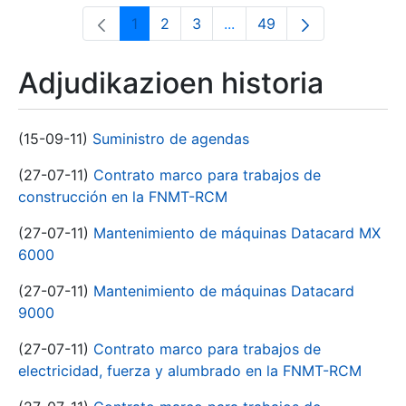
1
2
3
...
49
Orrialdea
Orrialdea
Orrialdea
Intermediate Pages Use T
Orrialdea
Adjudikazioen historia
(15-09-11)
Suministro de agendas
(27-07-11)
Contrato marco para trabajos de
construcción en la FNMT-RCM
(27-07-11)
Mantenimiento de máquinas Datacard MX
6000
(27-07-11)
Mantenimiento de máquinas Datacard
9000
(27-07-11)
Contrato marco para trabajos de
electricidad, fuerza y alumbrado en la FNMT-RCM