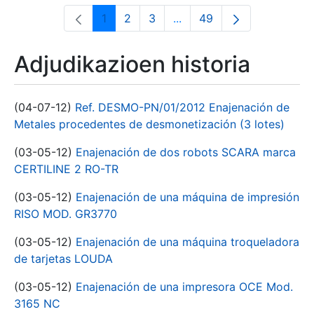
1
2
3
...
49
Orrialdea
Orrialdea
Orrialdea
Intermediate Pages Use T
Orrialdea
Adjudikazioen historia
(04-07-12)
Ref. DESMO-PN/01/2012 Enajenación de
Metales procedentes de desmonetización (3 lotes)
(03-05-12)
Enajenación de dos robots SCARA marca
CERTILINE 2 RO-TR
(03-05-12)
Enajenación de una máquina de impresión
RISO MOD. GR3770
(03-05-12)
Enajenación de una máquina troqueladora
de tarjetas LOUDA
(03-05-12)
Enajenación de una impresora OCE Mod.
3165 NC