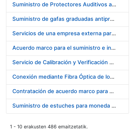
Suministro de Protectores Auditivos a medida para las personas trabajadoras de los Centros de Trabajo de Madrid y Burgos
Suministro de gafas graduadas antiproyecciones para los trabajadores de la FNMT-RCM en los centros de trabajo de Madrid y Burgos
Servicios de una empresa externa para el asesoramiento y resolución de los recursos de alzada que se presentan relacionados con procesos de selección para la FNMT-RCM
Acuerdo marco para el suministro e instalación de persianas, estores y otros complementos
Servicio de Calibración y Verificación Externa de los Equipos de Medición del Servicio de Prevención de la FNMT-RCM
Conexión mediante Fibra Óptica de los Centros de Proceso de Datos (CPDs) de las sedes de la FNMT-RCM de Burgos y Madrid
Contratación de acuerdo marco para el Suministro de Material de Electricidad para la Fábrica Nacional de Moneda y Timbre-Real Casa de la Moneda en su centro de trabajo de Burgos
Suministro de estuches para moneda de 30 €
1 - 10 erakusten 486 emaitzetatik.