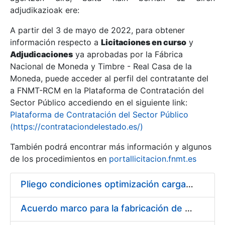
adjudikazioak ere:
A partir del 3 de mayo de 2022, para obtener
Erakutsi/Ezkutatu
información respecto a
Licitaciones en curso
y
Erakutsi/Ezkutatu
Adjudicaciones
ya aprobadas por la Fábrica
Nacional de Moneda y Timbre - Real Casa de la
Erakutsi/Ezkutatu
Moneda, puede acceder al perfil del contratante del
a FNMT-RCM en la Plataforma de Contratación del
Sector Público accediendo en el siguiente link:
Plataforma de Contratación del Sector Público
(https://contrataciondelestado.es/)
También podrá encontrar más información y algunos
de los procedimientos en
portallicitacion.fnmt.es
Pliego condiciones optimización cargas compras firmado
Erakutsi/Ezkutatu
Acuerdo marco para la fabricación de piezas