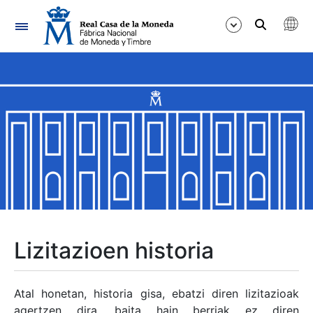
Nabigazioa
Erakutsi/Ezkutatu
Erakutsi/Ezkutatu
Erakutsi/Ezkutatu
Erakutsi/Ezkutatu
Erakutsi/Ezkutatu
Lizitazioen historia
Erakutsi/Ezkutatu
Atal honetan, historia gisa, ebatzi diren lizitazioak
agertzen dira, baita hain berriak ez diren