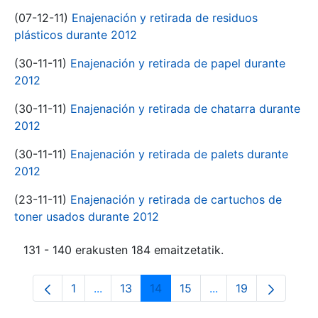
(07-12-11)
Enajenación y retirada de residuos
plásticos durante 2012
(30-11-11)
Enajenación y retirada de papel durante
2012
(30-11-11)
Enajenación y retirada de chatarra durante
2012
(30-11-11)
Enajenación y retirada de palets durante
2012
(23-11-11)
Enajenación y retirada de cartuchos de
toner usados durante 2012
131 - 140 erakusten 184 emaitzetatik.
1
...
13
14
15
...
19
Orrialdea
Intermediate Pages Use TAB to navigate.
Orrialdea
Orrialdea
Orrialdea
Intermediate Pages
Orrialdea